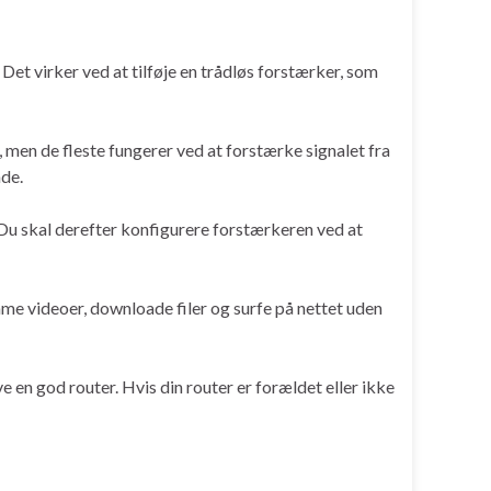
 Det virker ved at tilføje en trådløs forstærker, som
t, men de fleste fungerer ved at forstærke signalet fra
nde.
. Du skal derefter konfigurere forstærkeren ved at
eame videoer, downloade filer og surfe på nettet uden
e en god router. Hvis din router er forældet eller ikke