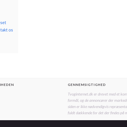
uset
ntakt os
MHEDEN
GENNEMSIGTIGHED
Tvoginternet.dk er drevet med et ko
formål, og de annoncører der marked
siden er ikke nødvendigvis repræsentat
fuldt dækkende for det der findes på 