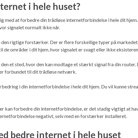
ernet i hele huset?
dig med at forbedre din trådløse internetforbindelse i hele dit hjem.
hvor signalet normalt ikke når.
ge den rigtige forstærker. Der er flere forskellige typer på markede
l de områder i dit hjem, hvor signalet er svagt eller ikke eksistere
e den et sted, hvor den kan modtage et stærkt signal fra din router
er forbundet til dit trådløse netværk.
bedring i din internetforbindelse i hele dit hjem. Du vil kunne str
er kan forbedre din internetforbindelse, er det stadig vigtigt at hav
ernetforbindelse negativt, selv med en forstærker installeret.
 bedre internet i hele huset