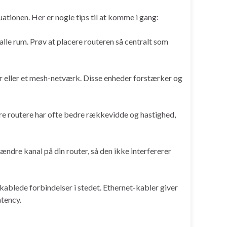
uationen. Her er nogle tips til at komme i gang:
l alle rum. Prøv at placere routeren så centralt som
er eller et mesh-netværk. Disse enheder forstærker og
yere routere har ofte bedre rækkevidde og hastighed,
 ændre kanal på din router, så den ikke interfererer
kablede forbindelser i stedet. Ethernet-kabler giver
atency.