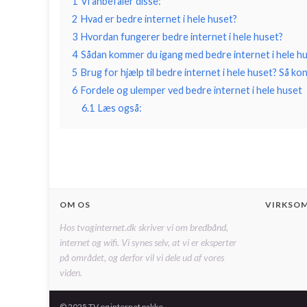
1
Vi anbefaler disse:
2
Hvad er bedre internet i hele huset?
3
Hvordan fungerer bedre internet i hele huset?
4
Sådan kommer du igang med bedre internet i hele h
5
Brug for hjælp til bedre internet i hele huset? Så ko
6
Fordele og ulemper ved bedre internet i hele huset
6.1
Læs også:
OM OS
VIRKSO
Hos tvoginternet.dk skriver vi om bredbånd,
internet og wifi. Vi synes selv, at vi er eksperter
på området, og derfor vil vi dele ud af vores
viden.
© 2025 TV og internet pakke.