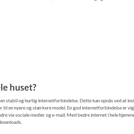
ele huset?
 en stabil og hurtig internetforbindelse. Dette kan opnås ved at ins
il en nyere og stærkere model. En god internetforbindelse er vigtig
ndre via sociale medier og e-mail. Med bedre internet i hele hjemm
 downloads.