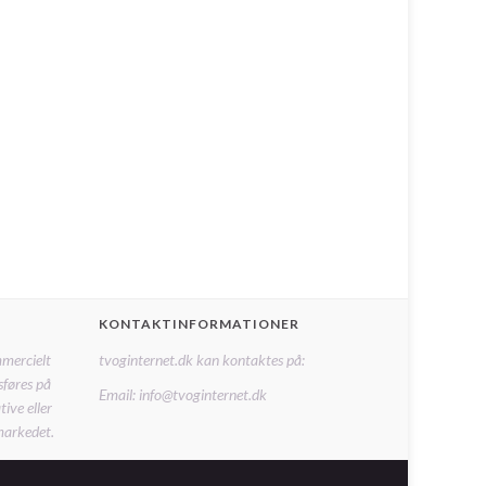
KONTAKTINFORMATIONER
mmercielt
tvoginternet.dk kan kontaktes på:
sføres på
Email: info@tvoginternet.dk
ive eller
markedet.