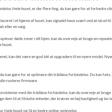
lse i hele huset, er der flere ting, du kan gøre for at forbedre sit
placeret i et hjørne af huset, kan signalet have svært ved at nå ud ti
ab eller en væg.
 oplever døde zoner i dit hjem, kan du overveje at bruge en repeat
e huset.
ammel, kan det være en god idé at opgradere til en nyere model. N
 du kan gøre for at optimere din trådløse forbindelse. Du kan f.eks.
din routeres firmware.
 problemer med din trådløse forbindelse, kan du overveje at bruge 
e dem til at tilslutte enheder, der kræver en høj hastighed og lav l
e i hele huset og få en bedre online-oplevelse.