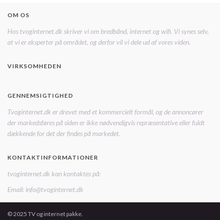
OM OS
Hos tvoginternet.dk skriver vi om bredbånd, internet og wifi. Vi synes selv,
at vi er eksperter på området, og derfor vil vi dele ud af vores viden.
VIRKSOMHEDEN
GENNEMSIGTIGHED
Tvoginternet.dk er drevet med et kommercielt formål, og de annoncører
der markedsføres på siden er ikke nødvendigvis repræsentative eller fuldt
dækkende for det der findes på markedet.
KONTAKTINFORMATIONER
tvoginternet.dk kan kontaktes på:
Email: info@tvoginternet.dk
© 2025 TV og internet pakke.