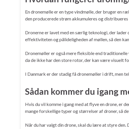
En dronemølle er en type vindmølle, der bruger en rækk
den producerede strøm akkumuleres og distribueres ti
Dronerne er lavet med en særlig teknologi, der lader
effektiviteten og pålideligheden af møllen, så den ka
Dronemøller er også mere fleksible end traditionelle 
da de ikke har den store rotor, der kan være visuelt f
I Danmark er der stadig få dronemøller i drift, men te
Sådan kommer du igang m
Hvis du vil komme i gang med at flyve en drone, er de
mange forskellige typer og størrelser af droner, så det
Når du har valgt din drone, skal du lære at styre den. 