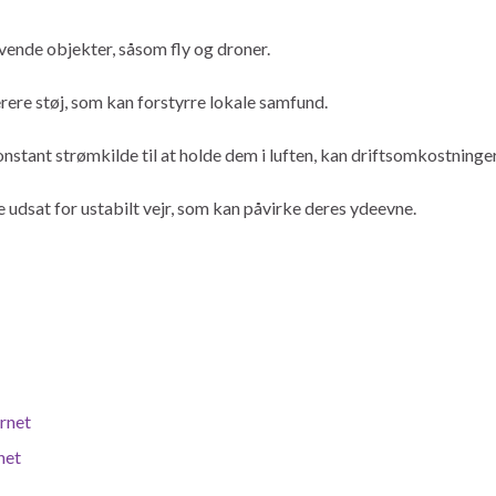
vende objekter, såsom fly og droner.
nerere støj, som kan forstyrre lokale samfund.
stant strømkilde til at holde dem i luften, kan driftsomkostninger
re udsat for ustabilt vejr, som kan påvirke deres ydeevne.
rnet
net