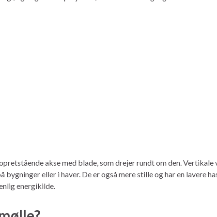
n opretstående akse med blade, som drejer rundt om den. Vertikale 
bygninger eller i haver. De er også mere stille og har en lavere ha
nlig energikilde.
mølle?