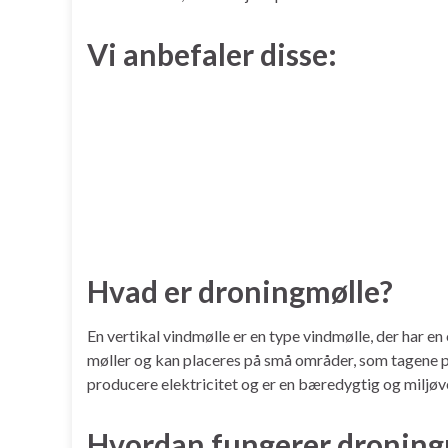
Vi anbefaler disse:
Hvad er droningmølle?
En vertikal vindmølle er en type vindmølle, der har e
møller og kan placeres på små områder, som tagene på 
producere elektricitet og er en bæredygtig og miljøve
Hvordan fungerer droning