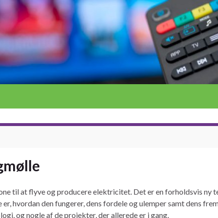
gmølle
e til at flyve og producere elektricitet. Det er en forholdsvis ny te
e er, hvordan den fungerer, dens fordele og ulemper samt dens fremt
gi, og nogle af de projekter, der allerede er i gang.