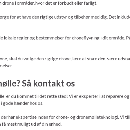
 drone i områder, hvor det er forbudt eller farligt.
sørge for at have den rigtige udstyr og tilbehør med dig. Det inklud
 lokale regler og bestemmelser for droneflyvning i dit område. 
drone, skal du vælge den rigtige drone, lære at styre den, være udst
melser.
mølle? Så kontakt os
lle, er du kommet til det rette sted! Vi er eksperter i at reparere o
r i gode hænder hos os.
der har ekspertise inden for drone- og dronemølleteknologi. Vi tilb
 få mest muligt ud af din enhed.