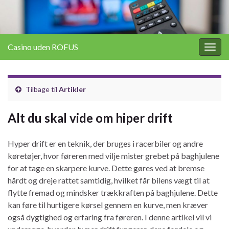
Casino uden ROFUS
Togg
navig
Tilbage til
Artikler
Alt du skal vide om hiper drift
Hyper drift er en teknik, der bruges i racerbiler og andre
køretøjer, hvor føreren med vilje mister grebet på baghjulene
for at tage en skarpere kurve. Dette gøres ved at bremse
hårdt og dreje rattet samtidig, hvilket får bilens vægt til at
flytte fremad og mindsker trækkraften på baghjulene. Dette
kan føre til hurtigere kørsel gennem en kurve, men kræver
også dygtighed og erfaring fra føreren. I denne artikel vil vi