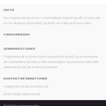
OM OS
Hos tvoginternet.dk skriver vi om bredbånd, internet og wifi. Vi synes selv,
at vi er eksperter på området, og derfor vil vi dele ud af vores viden.
VIRKSOMHEDEN
GENNEMSIGTIGHED
Tvoginternet.dk er drevet med et kommercielt formål, og de annoncører
der markedsføres på siden er ikke nødvendigvis repræsentative eller fuldt
dækkende for det der findes på markedet.
KONTAKTINFORMATIONER
tvoginternet.dk kan kontaktes på:
Email: info@tvoginternet.dk
© 2025 TV og internet pakke.