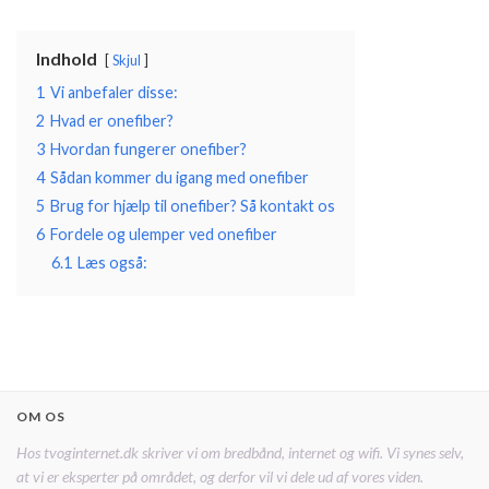
Indhold
Skjul
1
Vi anbefaler disse:
2
Hvad er onefiber?
3
Hvordan fungerer onefiber?
4
Sådan kommer du igang med onefiber
5
Brug for hjælp til onefiber? Så kontakt os
6
Fordele og ulemper ved onefiber
6.1
Læs også:
OM OS
Hos tvoginternet.dk skriver vi om bredbånd, internet og wifi. Vi synes selv,
at vi er eksperter på området, og derfor vil vi dele ud af vores viden.