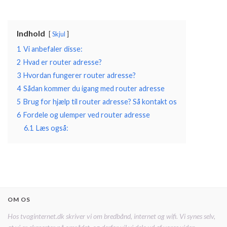
Indhold
Skjul
1
Vi anbefaler disse:
2
Hvad er router adresse?
3
Hvordan fungerer router adresse?
4
Sådan kommer du igang med router adresse
5
Brug for hjælp til router adresse? Så kontakt os
6
Fordele og ulemper ved router adresse
6.1
Læs også:
OM OS
Hos tvoginternet.dk skriver vi om bredbånd, internet og wifi. Vi synes selv,