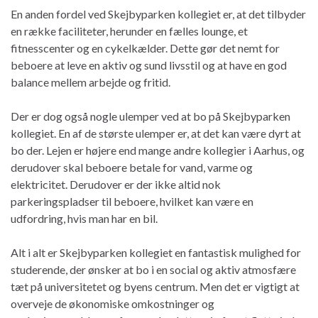
En anden fordel ved Skejbyparken kollegiet er, at det tilbyder
en række faciliteter, herunder en fælles lounge, et
fitnesscenter og en cykelkælder. Dette gør det nemt for
beboere at leve en aktiv og sund livsstil og at have en god
balance mellem arbejde og fritid.
Der er dog også nogle ulemper ved at bo på Skejbyparken
kollegiet. En af de største ulemper er, at det kan være dyrt at
bo der. Lejen er højere end mange andre kollegier i Aarhus, og
derudover skal beboere betale for vand, varme og
elektricitet. Derudover er der ikke altid nok
parkeringspladser til beboere, hvilket kan være en
udfordring, hvis man har en bil.
Alt i alt er Skejbyparken kollegiet en fantastisk mulighed for
studerende, der ønsker at bo i en social og aktiv atmosfære
tæt på universitetet og byens centrum. Men det er vigtigt at
overveje de økonomiske omkostninger og