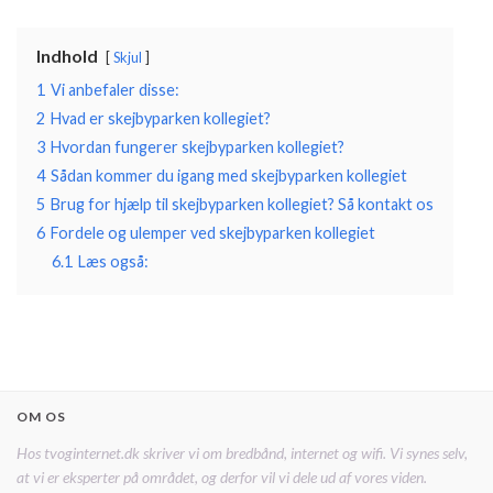
Indhold
Skjul
1
Vi anbefaler disse:
2
Hvad er skejbyparken kollegiet?
3
Hvordan fungerer skejbyparken kollegiet?
4
Sådan kommer du igang med skejbyparken kollegiet
5
Brug for hjælp til skejbyparken kollegiet? Så kontakt os
6
Fordele og ulemper ved skejbyparken kollegiet
6.1
Læs også:
OM OS
Hos tvoginternet.dk skriver vi om bredbånd, internet og wifi. Vi synes selv,
at vi er eksperter på området, og derfor vil vi dele ud af vores viden.