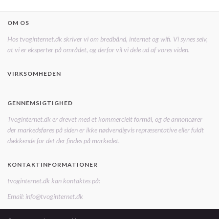
OM OS
Hos tvoginternet.dk skriver vi om bredbånd, internet og wifi. Vi synes selv,
at vi er eksperter på området, og derfor vil vi dele ud af vores viden.
VIRKSOMHEDEN
GENNEMSIGTIGHED
Tvoginternet.dk er drevet med et kommercielt formål, og de annoncører
der markedsføres på siden er ikke nødvendigvis repræsentative eller fuldt
dækkende for det der findes på markedet.
KONTAKTINFORMATIONER
tvoginternet.dk kan kontaktes på:
Email: info@tvoginternet.dk