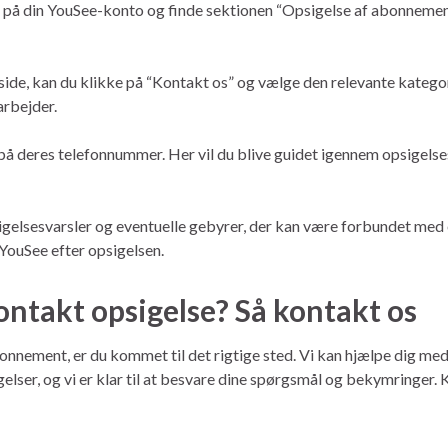
nd på din YouSee-konto og finde sektionen “Opsigelse af abonneme
ide, kan du klikke på “Kontakt os” og vælge den relevante kategor
arbejder.
på deres telefonnummer. Her vil du blive guidet igennem opsigels
igelsesvarsler og eventuelle gebyrer, der kan være forbundet med
 YouSee efter opsigelsen.
kontakt opsigelse? Så kontakt os
abonnement, er du kommet til det rigtige sted. Vi kan hjælpe dig m
elser, og vi er klar til at besvare dine spørgsmål og bekymringer. K