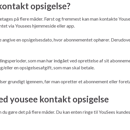
ontakt opsigelse?
etages på flere måder. Først og fremmest kan man kontakte Yousee k
tet via Yousees hjemmeside eller app.
e angive en opsigelsesdato, hvor abonnementet ophører. Derudover
ingsperioder, som man har indgået ved oprettelse af sit abonneme
/eller en opsigelsesafgift, som man skal betale.
lser grundigt igennem, før man opretter et abonnement eller foret
d yousee kontakt opsigelse
du gøre det på flere måder. Du kan enten ringe til YouSees kundes