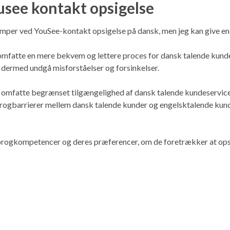
usee kontakt opsigelse
emper ved YouSee-kontakt opsigelse på dansk, men jeg kan give en g
omfatte en mere bekvem og lettere proces for dansk talende kund
 dermed undgå misforståelser og forsinkelser.
omfatte begrænset tilgængelighed af dansk talende kundeservice
sprogbarrierer mellem dansk talende kunder og engelsktalende ku
 sprogkompetencer og deres præferencer, om de foretrækker at ops