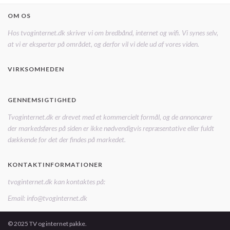
OM OS
Hos tvoginternet.dk skriver vi om bredbånd, internet og wifi. Vi synes selv,
at vi er eksperter på området, og derfor vil vi dele ud af vores viden.
VIRKSOMHEDEN
GENNEMSIGTIGHED
Tvoginternet.dk er drevet med et kommercielt formål, og de annoncører
der markedsføres på siden er ikke nødvendigvis repræsentative eller fuldt
dækkende for det der findes på markedet.
KONTAKTINFORMATIONER
tvoginternet.dk kan kontaktes på:
Email: info@tvoginternet.dk
© 2025 TV og internet pakke.