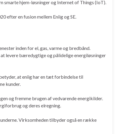
m smarte hjem-løsninger og Internet of Things (IoT).
20 efter en fusion mellem Eniig og SE.
nester inden for el, gas, varme og bredbånd.
 at levere bæredygtige og pålidelige energiløsninger
etyder, at eniig har en tæt forbindelse til
ine kunder.
ingen og fremme brugen af vedvarende energikilder.
giforbrug og deres elregning.
il kunderne. Virksomheden tilbyder også en række