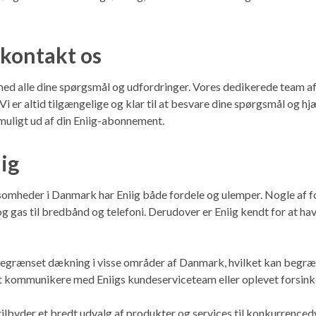
å kontakt os
ig med alle dine spørgsmål og udfordringer. Vores dedikerede team a
i er altid tilgængelige og klar til at besvare dine spørgsmål og hj
 muligt ud af din Eniig-abonnement.
ig
omheder i Danmark har Eniig både fordele og ulemper. Nogle af f
og gas til bredbånd og telefoni. Derudover er Eniig kendt for at 
begrænset dækning i visse områder af Danmark, hvilket kan begræ
kommunikere med Eniigs kundeserviceteam eller oplevet forsinkelse
ilbyder et bredt udvalg af produkter og services til konkurrenced