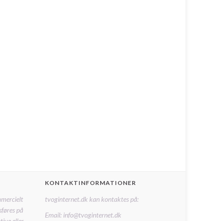
KONTAKTINFORMATIONER
mmercielt
tvoginternet.dk kan kontaktes på:
sføres på
Email: info@tvoginternet.dk
ive eller