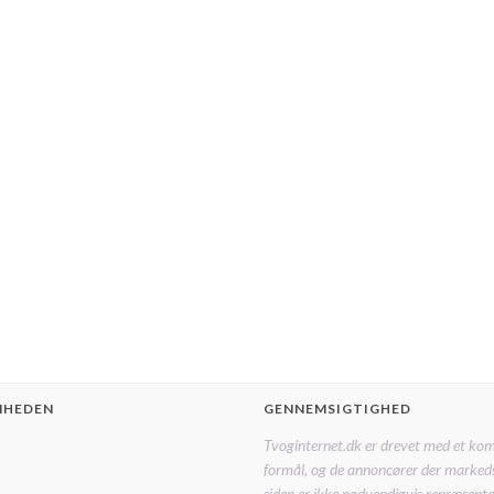
MHEDEN
GENNEMSIGTIGHED
Tvoginternet.dk er drevet med et ko
formål, og de annoncører der marked
siden er ikke nødvendigvis repræsentat