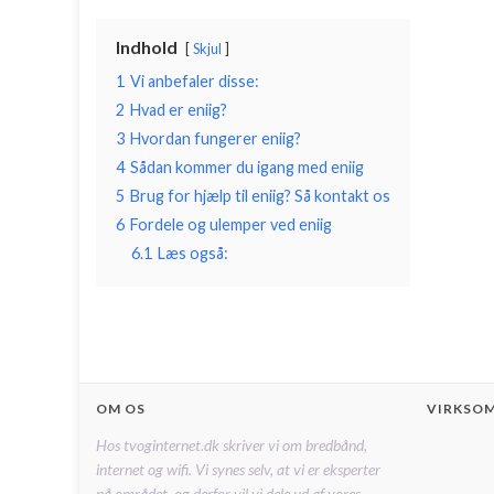
Indhold
Skjul
1
Vi anbefaler disse:
2
Hvad er eniig?
3
Hvordan fungerer eniig?
4
Sådan kommer du igang med eniig
5
Brug for hjælp til eniig? Så kontakt os
6
Fordele og ulemper ved eniig
6.1
Læs også:
OM OS
VIRKSO
Hos tvoginternet.dk skriver vi om bredbånd,
internet og wifi. Vi synes selv, at vi er eksperter
på området, og derfor vil vi dele ud af vores