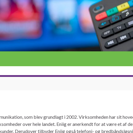
munikation, som blev grundlagt i 2002. Virksomheden har sit hoved
rksomheder over hele landet. Eniig er anerkendt for at være et af
e kunder. Derudover tilbyder Eniig også telefoni- og bredbåndsløsni