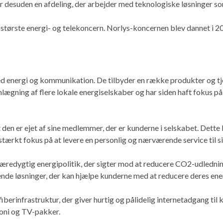
r desuden en afdeling, der arbejder med teknologiske løsninger so
 største energi- og telekoncern. Norlys-koncernen blev dannet i 20
ed energi og kommunikation. De tilbyder en række produkter og tje
gning af flere lokale energiselskaber og har siden haft fokus på
 den er ejet af sine medlemmer, der er kunderne i selskabet. Dette b
stærkt fokus på at levere en personlig og nærværende service til s
 bæredygtig energipolitik, der sigter mod at reducere CO2-udledn
de løsninger, der kan hjælpe kunderne med at reducere deres ener
iberinfrastruktur, der giver hurtig og pålidelig internetadgang t
oni og TV-pakker.