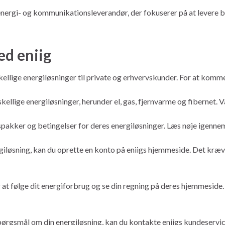
 energi- og kommunikationsleverandør, der fokuserer på at levere b
d eniig
kellige energiløsninger til private og erhvervskunder. For at komme
kellige energiløsninger, herunder el, gas, fjernvarme og fibernet. V
rispakker og betingelser for deres energiløsninger. Læs nøje igennem
giløsning, kan du oprette en konto på eniigs hjemmeside. Det kræve
or at følge dit energiforbrug og se din regning på deres hjemmeside
spørgsmål om din energiløsning, kan du kontakte eniigs kundeservic