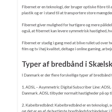
Fibernet er en teknologi, der bruger optiske fibre til a
plastik og er i stand til at transportere store mængde
Fibernet giver mulighed for hurtigere og mere pålidel
også, at fibernet kan levere symmetrisk hastighed, hv
Fibernet er stadig i gang med at blive rullet ud over
film og tv i høj kvalitet, deltage i online gaming, ar
Typer af bredbånd i Skæls
I Danmark er der flere forskellige typer af bredbånd 
1. ADSL – Asymmetric Digital Subscriber Line: ADSL er
Danmark. ADSL tilbyder normalt hastigheder på op ti
2. Kabelbredbånd: Kabelbredbånd er en teknologi, so
og det er en af de hurtigste bredbåndsforbindelser i