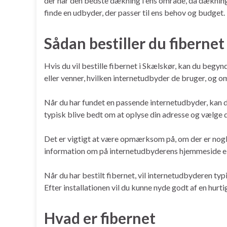
der har den bedste dækning i ens område, da dækninge
finde en udbyder, der passer til ens behov og budget.
Sådan bestiller du fibernet
Hvis du vil bestille fibernet i Skælskør, kan du begyn
eller venner, hvilken internetudbyder de bruger, og om
Når du har fundet en passende internetudbyder, kan du 
typisk blive bedt om at oplyse din adresse og vælge
Det er vigtigt at være opmærksom på, om der er nogle s
information om på internetudbyderens hjemmeside el
Når du har bestilt fibernet, vil internetudbyderen typi
Efter installationen vil du kunne nyde godt af en hurti
Hvad er fibernet