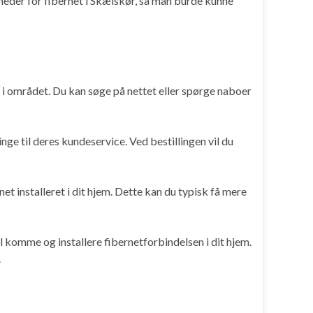
heder for fibernet i Skælskør, så man burde kunne
t i området. Du kan søge på nettet eller spørge naboer
nge til deres kundeservice. Ved bestillingen vil du
et installeret i dit hjem. Dette kan du typisk få mere
vil komme og installere fibernetforbindelsen i dit hjem.
.