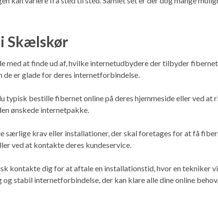
n kan variere fra sted til sted. Samlet set er der dog mange mulig
 i Skælskør
de med at finde ud af, hvilke internetudbydere der tilbyder fiberne
 de er glade for deres internetforbindelse.
typisk bestille fibernet online på deres hjemmeside eller ved at ri
 den ønskede internetpakke.
ærlige krav eller installationer, der skal foretages for at få fibern
ler ved at kontakte deres kundeservice.
sk kontakte dig for at aftale en installationstid, hvor en tekniker 
g og stabil internetforbindelse, der kan klare alle dine online behov