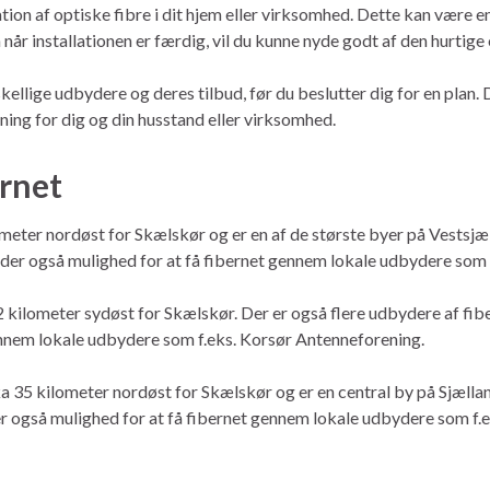
ation af optiske fibre i dit hjem eller virksomhed. Dette kan vær
 når installationen er færdig, vil du kunne nyde godt af den hurtige
llige udbydere og deres tilbud, før du beslutter dig for en plan. D
sning for dig og din husstand eller virksomhed.
ernet
ometer nordøst for Skælskør og er en af de største byer på Vestsjæl
er også mulighed for at få fibernet gennem lokale udbydere som f
 kilometer sydøst for Skælskør. Der er også flere udbydere af fibe
ennem lokale udbydere som f.eks. Korsør Antenneforening.
 35 kilometer nordøst for Skælskør og er en central by på Sjællan
er også mulighed for at få fibernet gennem lokale udbydere som f