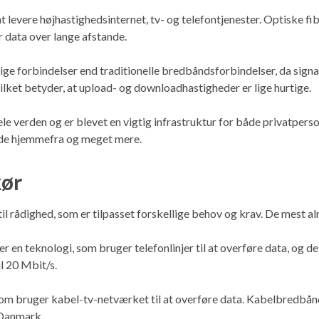
t levere højhastighedsinternet, tv- og telefontjenester. Optiske fibre
r data over lange afstande.
ige forbindelser end traditionelle bredbåndsforbindelser, da signa
ilket betyder, at upload- og downloadhastigheder er lige hurtige.
 hele verden og er blevet en vigtig infrastruktur for både privatp
bejde hjemmefra og meget mere.
kør
til rådighed, som er tilpasset forskellige behov og krav. De mest 
 en teknologi, som bruger telefonlinjer til at overføre data, og d
l 20 Mbit/s.
m bruger kabel-tv-netværket til at overføre data. Kabelbredbånd 
 Danmark.