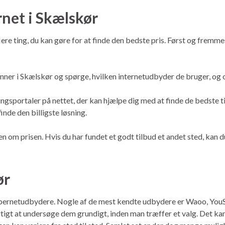
ernet i Skælskør
r flere ting, du kan gøre for at finde den bedste pris. Først og fre
nner i Skælskør og spørge, hvilken internetudbyder de bruger, og o
ingsportaler på nettet, der kan hjælpe dig med at finde de bedste 
nde den billigste løsning.
 om prisen. Hvis du har fundet et godt tilbud et andet sted, kan d
ør
ibernetudbydere. Nogle af de mest kendte udbydere er Waoo, YouSe
igtigt at undersøge dem grundigt, inden man træffer et valg. Det ka