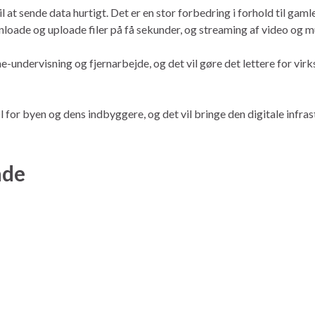
til at sende data hurtigt. Det er en stor forbedring i forhold til 
loade og uploade filer på få sekunder, og streaming af video og m
ine-undervisning og fjernarbejde, og det vil gøre det lettere for
æl for byen og dens indbyggere, og det vil bringe den digitale infr
åde