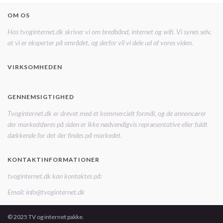
OM OS
Hos tvoginternet.dk skriver vi om bredbånd, internet og wifi. Vi synes selv,
at vi er eksperter på området, og derfor vil vi dele ud af vores viden.
VIRKSOMHEDEN
GENNEMSIGTIGHED
Tvoginternet.dk er drevet med et kommercielt formål, og de annoncører
der markedsføres på siden er ikke nødvendigvis repræsentative eller fuldt
dækkende for det der findes på markedet.
KONTAKTINFORMATIONER
tvoginternet.dk kan kontaktes på:
Email: info@tvoginternet.dk
© 2025 TV og internet pakke.