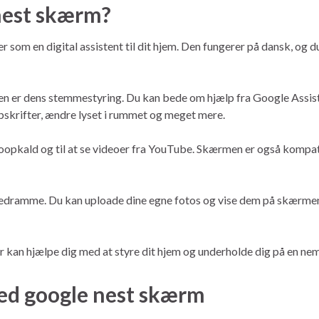
nest skærm?
om en digital assistent til dit hjem. Den fungerer på dansk, og du 
n er dens stemmestyring. Du kan bede om hjælp fra Google Assista
 opskrifter, ændre lyset i rummet og meget mere.
opkald og til at se videoer fra YouTube. Skærmen er også kompat
dramme. Du kan uploade dine egne fotos og vise dem på skærmen, e
er kan hjælpe dig med at styre dit hjem og underholde dig på en ne
ed google nest skærm