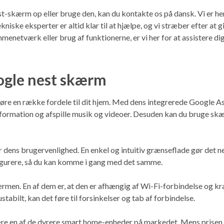
t-skærm op eller bruge den, kan du kontakte os på dansk. Vi er her 
niske eksperter er altid klar til at hjælpe, og vi stræber efter at
jemmenetværk eller brug af funktionerne, er vi her for at assistere di
ogle nest skærm
re en række fordele til dit hjem. Med dens integrerede Google Ass
nformation og afspille musik og videoer. Desuden kan du bruge sk
dens brugervenlighed. En enkel og intuitiv grænseflade gør det nem
figurere, så du kan komme i gang med det samme.
n. En af dem er, at den er afhængig af Wi-Fi-forbindelse og kræv
stabilt, kan det føre til forsinkelser og tab af forbindelse.
e en af de dyrere smart home-enheder på markedet. Mens prisen k