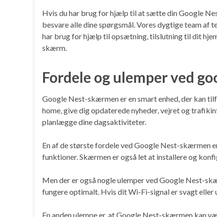
Hvis du har brug for hjælp til at sætte din Google Nes
besvare alle dine spørgsmål. Vores dygtige team af tek
har brug for hjælp til opsætning, tilslutning til dit h
skærm.
Fordele og ulemper ved go
Google Nest-skærmen er en smart enhed, der kan tilfø
home, give dig opdaterede nyheder, vejret og trafiki
planlægge dine dagsaktiviteter.
En af de største fordele ved Google Nest-skærmen er 
funktioner. Skærmen er også let at installere og kon
Men der er også nogle ulemper ved Google Nest-skærme
fungere optimalt. Hvis dit Wi-Fi-signal er svagt eller u
En anden ulempe er, at Google Nest-skærmen kan vær