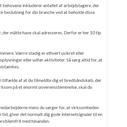
et behovene inkluderer antallet af arbejdstagere, der
ste beslutning for din branche ved at beholde disse
der måtte have skal adresseres. Derfor er her 10 tip
ommere. Værre stadig er ethvert usikret eller
ysninger eller udfør aktiviteter. Så sørg altid for, at
mistænkes.
i tilfælde af at du tilmeldte dig et bredbåndskøb, der
pmærksom på et enormt uoverensstemmelse, skal du
medarbejderne mens du sørger for, at virksomheden
e tid, giver det normalt dig gode internetsignaler til en
 problemfrit med hinanden.