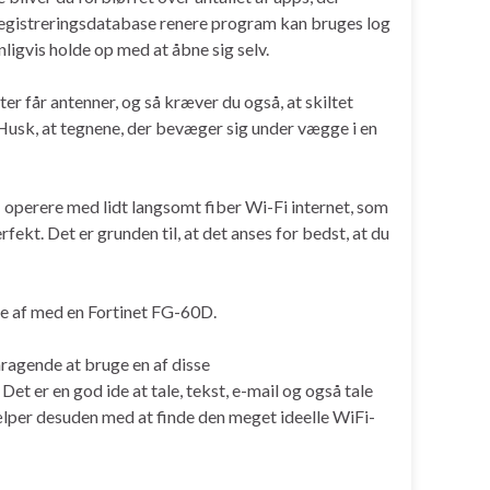
is registreringsdatabase renere program kan bruges log
nligvis holde op med at åbne sig selv.
ter får antenner, og så kræver du også, at skiltet
Husk, at tegnene, der bevæger sig under vægge i en
 I operere med lidt langsomt fiber Wi-Fi internet, som
fekt. Det er grunden til, at det anses for bedst, at du
ppe af med en Fortinet FG-60D.
ragende at bruge en af ​​disse
et er en god ide at tale, tekst, e-mail og også tale
ælper desuden med at finde den meget ideelle WiFi-