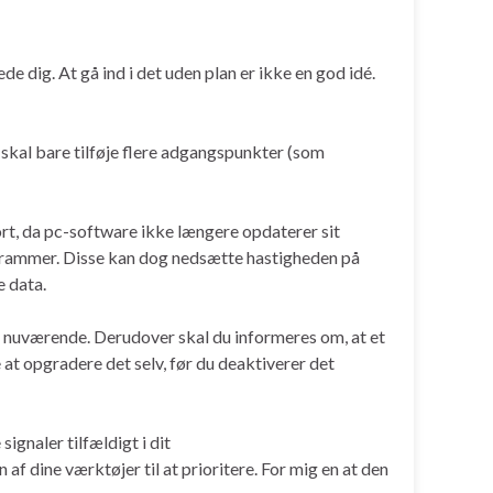
ede dig. At gå ind i det uden plan er ikke en god idé.
g skal bare tilføje flere adgangspunkter (som
port, da pc-software ikke længere opdaterer sit
ogrammer. Disse kan dog nedsætte hastigheden på
e data.
et nuværende. Derudover skal du informeres om, at et
at opgradere det selv, før du deaktiverer det
signaler tilfældigt i dit
af dine værktøjer til at prioritere. For mig en at den