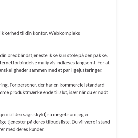
ssikkerhed til din kontor. Webkompleks
 din bredbåndstjeneste ikke kun stole på den pakke,
internetforbindelse muligvis indlæses langsomt. For at
vanskeligheder sammen med et par ligejusteringer.
ring. For personer, der har en kommerciel standard
samme produktmærke ende til slut, især når du er nødt
jem til den sags skyld) så meget som jeg er
lige tjenester på deres tilbudsliste. Du vil være i stand
erer med deres kunder.