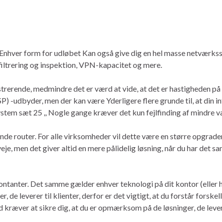
e Enhver form for udløbet Kan også give dig en hel masse netværk
 filtrering og inspektion, VPN-kapacitet og mere.
strerende, medmindre det er værd at vide, at det er hastigheden på
ISP) -udbyder, men der kan være Yderligere flere grunde til, at din 
system sæt 25 ,, Nogle gange kræver det kun fejlfinding af mindre 
de router. For alle virksomheder vil dette være en større opgrade
eje, men det giver altid en mere pålidelig løsning, når du har det 
ontanter. Det samme gælder enhver teknologi på dit kontor (eller h
 de leverer til klienter, derfor er det vigtigt, at du forstår forskel
hed kræver at sikre dig, at du er opmærksom på de løsninger, de lev