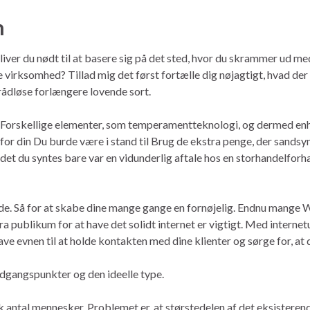
n
å bliver du nødt til at basere sig på det sted, hvor du skrammer ud m
ille virksomhed? Tillad mig det først fortælle dig nøjagtigt, hvad der
trådløse forlængere lovende sort.
r Forskellige elementer, som temperamentteknologi, og dermed enhv
 for din Du burde være i stand til Brug de ekstra penge, der sandsy
det du syntes bare var en vidunderlig aftale hos en storhandelforha
tode. Så for at skabe dine mange gange en fornøjelig. Endnu mange 
d fra publikum for at have det solidt internet er vigtigt. Med inter
e evnen til at holde kontakten med dine klienter og sørge for, at d
adgangspunkter og den ideelle type.
isk antal mennesker. Problemet er, at størstedelen af ​​det eksister