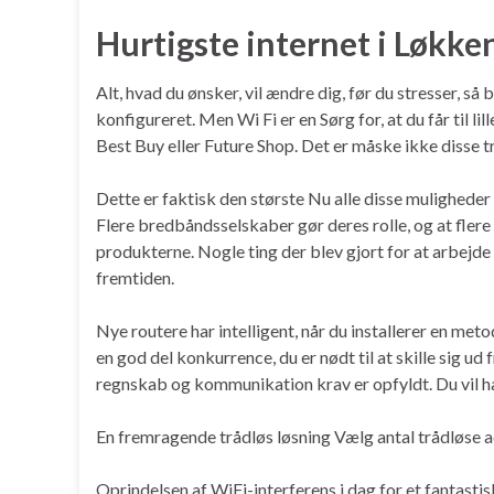
Hurtigste internet i Løkke
Alt, hvad du ønsker, vil ændre dig, før du stresser, s
konfigureret. Men Wi Fi er en Sørg for, at du får til l
Best Buy eller Future Shop. Det er måske ikke disse 
Dette er faktisk den største Nu alle disse mulighede
Flere bredbåndsselskaber gør deres rolle, og at flere
produkterne. Nogle ting der blev gjort for at arbejde 
fremtiden.
Nye routere har intelligent, når du installerer en me
en god del konkurrence, du er nødt til at skille sig u
regnskab og kommunikation krav er opfyldt. Du vil hav
En fremragende trådløs løsning Vælg antal trådløse 
Oprindelsen af ​​WiFi-interferens i dag for et fantast