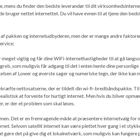
ske, mens du finder den bedste leverandør til dit virksomhedsintern
de bruger nettet internettet. Du vil have evnen til at tjene den bed
f pakken og internetudbyderen, men der er mange andre faktorer, 
ervice;
 meget vigtig og får dine WiFi-internethastigheder til at gå langs
b, som muligvis får adgang til det i enten hente dine personlige opl
lsen af ​​Lower og øverste sager og numeriske tegn, der ikke kan 
kræfte nettosatserne, der er tildelt din wi-fi-bredbåndspakke. Til 
urealistisk at forvente for hurtigt internet. Men hvis du bliver o
er, er der et problem som skal løses.
men. Det er en fremragende måde at præsentere internetvalg for 
ternet. Selvom satellit internet kan være plettet hver gang i et stykk
at gøre det på give dig et lokalnetværk, som muligvis kan fungere