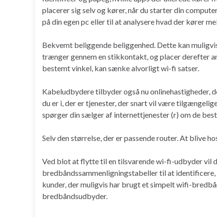
placerer sig selv og kører, når du starter din comput
på din egen pc eller til at analysere hvad der kører me
Bekvemt beliggende beliggenhed. Dette kan muligvis bli
trænger gennem en stikkontakt, og placer derefter a
bestemt vinkel, kan sænke alvorligt wi-fi satser.
Kabeludbydere tilbyder også nu onlinehastigheder, der
du er i, der er tjenester, der snart vil være tilgængel
spørger din sælger af internettjenester (r) om de beste
Selv den størrelse, der er passende router. At blive 
Ved blot at flytte til en tilsvarende wi-fi-udbyder vil
bredbåndssammenligningstabeller til at identificere, h
kunder, der muligvis har brugt et simpelt wifi-bredb
bredbåndsudbyder.