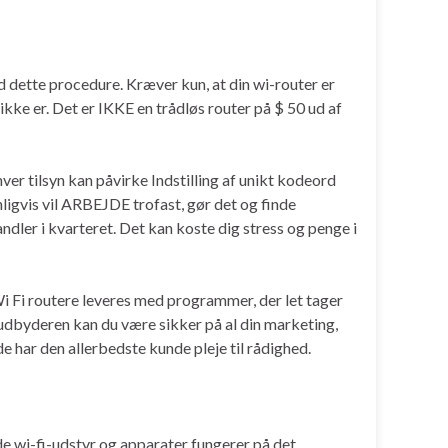
ed dette procedure. Kræver kun, at din wi-router er
 ikke er. Det er IKKE en trådløs router på $ 50 ud af
er tilsyn kan påvirke Indstilling af unikt kodeord
nligvis vil ARBEJDE trofast, gør det og finde
ndler i kvarteret. Det kan koste dig stress og penge i
Wi Fi routere leveres med programmer, der let tager
netudbyderen kan du være sikker på al din marketing,
e har den allerbedste kunde pleje til rådighed.
ende wi-fi-udstyr og apparater fungerer på det