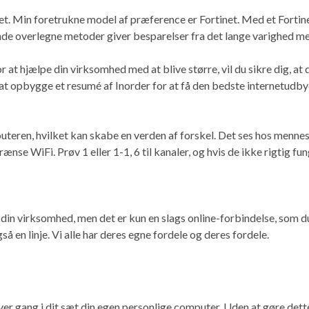
et. Min foretrukne model af præference er Fortinet. Med et Fortine
ende overlegne metoder giver besparelser fra det lange varighed me
for at hjælpe din virksomhed med at blive større, vil du sikre dig, 
 at opbygge et resumé af Inorder for at få den bedste internetudby
teren, hvilket kan skabe en verden af ​​forskel. Det ses hos menne
e WiFi. Prøv 1 eller 1-1, 6 til kanaler, og hvis de ikke rigtig funge
din virksomhed, men det er kun en slags online-forbindelse, som du 
så en linje. Vi alle har deres egne fordele og deres fordele.
ver gang i dit sæt din egen personlige computer. Uden at gøre dette