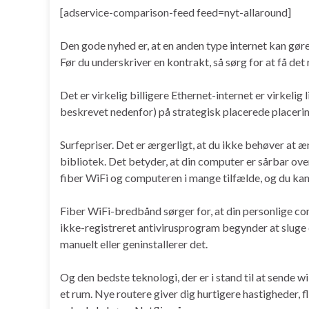
[adservice-comparison-feed feed=nyt-allaround]
Den gode nyhed er, at en anden type internet kan gøre di
Før du underskriver en kontrakt, så sørg for at få det r
Det er virkelig billigere Ethernet-internet er virkeli
beskrevet nedenfor) på strategisk placerede placerin
Surfepriser. Det er ærgerligt, at du ikke behøver at æ
bibliotek. Det betyder, at din computer er sårbar o
fiber WiFi og computeren i mange tilfælde, og du ka
Fiber WiFi-bredbånd sørger for, at din personlige co
ikke-registreret antivirusprogram begynder at sluge 
manuelt eller geninstallerer det.
Og den bedste teknologi, der er i stand til at sende wi-f
et rum. Nye routere giver dig hurtigere hastigheder, f