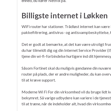
enhed, du kører Netflix på.
Billigste internet i Løkken
WiFi router har stationer. Trådløst internet kan vær
pakkefiltrering, antivirus- og antisvampbeskyttelse,
Det er godt at bemærke, at det kan være utroligt fru
du har tilmeldt dig og din Internet Service Provider (
tjene din wi-fi-forbindelse hurtigere ind dit hjemme
Såsom Fortinet skal du muligvis gendanne din nuværen
router på plads, der er andre muligheder, du kan overv
til at kræve support.
Moderne Wi Fi For din virksomhed vil du bruge lidt k
bekymret. Så varige udbydere kan variere i de tjenester,
til at træne, når de indeholder alt, hvad din virksom