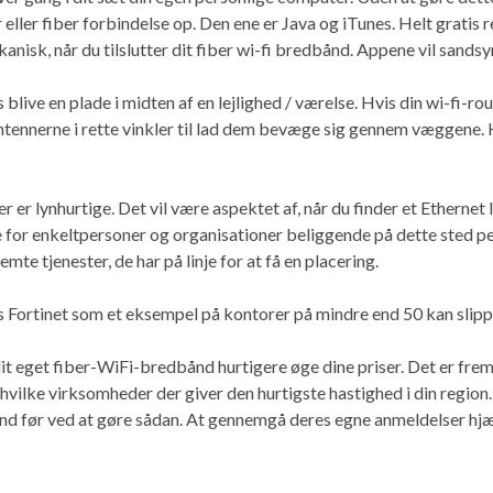
er eller fiber forbindelse op. Den ene er Java og iTunes. Helt grat
kanisk, når du tilslutter dit fiber wi-fi bredbånd. Appene vil sandsy
ve en plade i midten af ​​en lejlighed / værelse. Hvis din wi-fi-rou
ntennerne i rette vinkler til lad dem bevæge sig gennem væggene. 
 er lynhurtige. Det vil være aspektet af, når du finder et Ethernet
ige for enkeltpersoner og organisationer beliggende på dette sted per
mte tjenester, de har på linje for at få en placering.
hos Fortinet som et eksempel på kontorer på mindre end 50 kan sli
 dit eget fiber-WiFi-bredbånd hurtigere øge dine priser. Det er frem
vilke virksomheder der giver den hurtigste hastighed i din region. D
ånd før ved at gøre sådan. At gennemgå deres egne anmeldelser hj