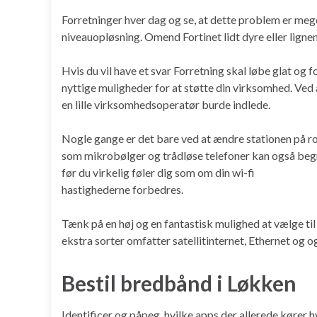
Forretninger hver dag og se, at dette problem er meg
niveauopløsning. Omend Fortinet lidt dyre eller lign
Hvis du vil have et svar Forretning skal løbe glat og 
nyttige muligheder for at støtte din virksomhed. Ved
en lille virksomhedsoperatør burde indlede.
Nogle gange er det bare ved at ændre stationen på rou
som mikrobølger og trådløse telefoner kan også begræns
før du virkelig føler dig som om din wi-fi
hastighederne forbedres.
Tænk på en høj og en fantastisk mulighed at vælge til 
ekstra sorter omfatter satellitinternet, Ethernet og og
Bestil bredbånd i Løkken
Identificer og påpeg, hvilke apps der allerede kører h