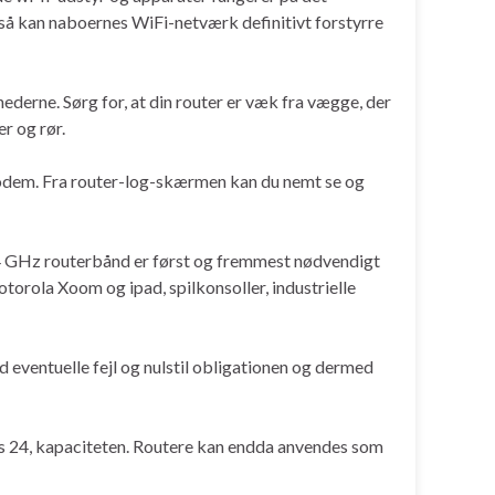
 så kan naboernes WiFi-netværk definitivt forstyrre
ghederne. Sørg for, at din router er væk fra vægge, der
r og rør.
å modem. Fra router-log-skærmen kan du nemt se og
,4 GHz routerbånd er først og fremmest nødvendigt
orola Xoom og ipad, spilkonsoller, industrielle
yd eventuelle fejl og nulstil obligationen og dermed
s 24, kapaciteten. Routere kan endda anvendes som