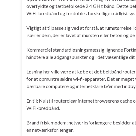
overfyldte og tætbefolkede 2,4 GHz bånd. Dette betyd
WiFi-bredbånd og fordobles forskellige trådløst syst
Vigtigt at tilpasse sig ved at forstå, at rumstørrelse,
især er dem, der er lavet af mursten eller beton og de
Kommerciel standardløsningsmæssig lignende Fortinet 
håndtere alle adgangspunkter og i det væsentlige dit
Løsning her ville være at købe et dobbeltbånd route
for at opmuntre ældre wi-fi-apparater. Det er meget 
bærbare computere og internetklare tv’er med indbyg
En til; Nulstil routerclear internetbrowserens cache og
WiFi-bredbånd.
Brand frisk modem; netværksforlængere besidder at
en netværksforlænger.