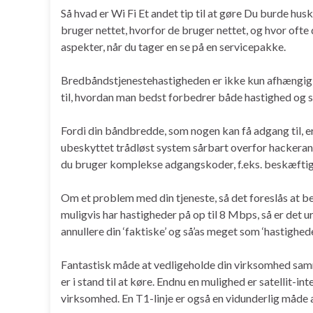
Så hvad er Wi Fi Et andet tip til at gøre Du burde hu
bruger nettet, hvorfor de bruger nettet, og hvor ofte 
aspekter, når du tager en se på en servicepakke.
Bredbåndstjenestehastigheden er ikke kun afhængig a
til, hvordan man bedst forbedrer både hastighed og s
Fordi din båndbredde, som nogen kan få adgang til, er
ubeskyttet trådløst system sårbart overfor hackerangre
du bruger komplekse adgangskoder, f.eks. beskæftige
Om et problem med din tjeneste, så det foreslås at be
muligvis har hastigheder på op til 8 Mbps, så er det 
annullere din ‘faktiske’ og så’as meget som ‘hastighed
Fantastisk måde at vedligeholde din virksomhed sam
er i stand til at køre. Endnu en mulighed er satellit-in
virksomhed. En T1-linje er også en vidunderlig måde 