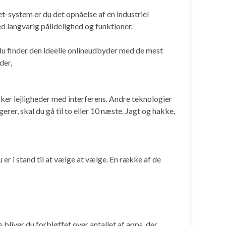
t-system er du det opnåelse af en industriel
d langvarig pålidelighed og funktioner.
at du finder den ideelle onlineudbyder med de mest
der,
sker lejligheder med interferens. Andre teknologier
rer, skal du gå til to eller 10 næste. Jagt og hakke,
er i stand til at vælge at vælge. En række af de
 bliver du forbløffet over antallet af apps, der