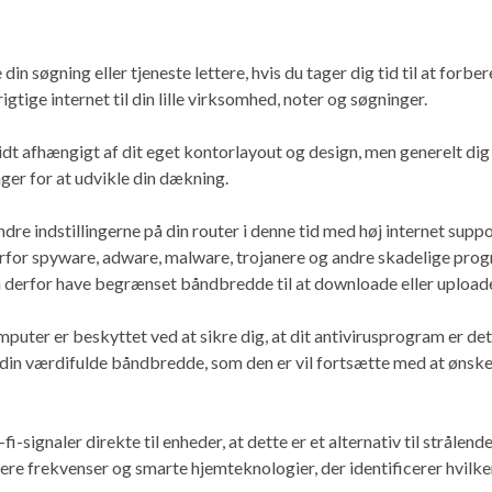
n søgning eller tjeneste lettere, hvis du tager dig tid til at forber
igtige internet til din lille virksomhed, noter og søgninger.
g lidt afhængigt af dit eget kontorlayout og design, men generelt di
ger for at udvikle din dækning.
ndre indstillingerne på din router i denne tid med høj internet sup
verfor spyware, adware, malware, trojanere og andre skadelige pr
n derfor have begrænset båndbredde til at downloade eller upload
mputer er beskyttet ved at sikre dig, at dit antivirusprogram er d
din værdifulde båndbredde, som den er vil fortsætte med at ønske 
i-signaler direkte til enheder, at dette er et alternativ til strålende 
lere frekvenser og smarte hjemteknologier, der identificerer hvilken 