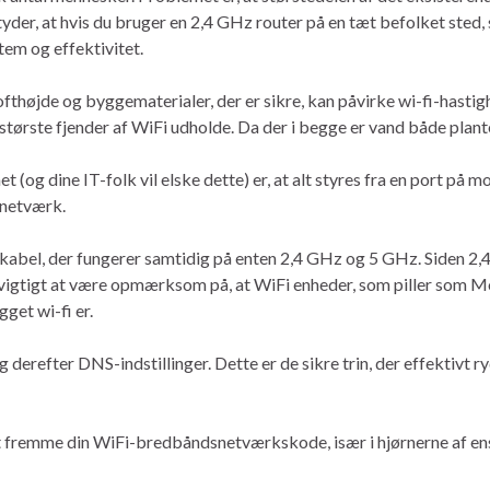
er, at hvis du bruger en 2,4 GHz router på en tæt befolket sted,
em og effektivitet.
 lofthøjde og byggematerialer, der er sikre, kan påvirke wi-fi-hasti
 største fjender af WiFi udholde. Da der i begge er vand både plante
(og dine IT-folk vil elske dette) er, at alt styres fra en port p
 netværk.
rkabel, der fungerer samtidig på enten 2,4 GHz og 5 GHz. Siden 2
vigtigt at være opmærksom på, at WiFi enheder, som piller som Mot
get wi-fi er.
 derefter DNS-indstillinger. Dette er de sikre trin, der effektivt r
 fremme din WiFi-bredbåndsnetværkskode, især i hjørnerne af en