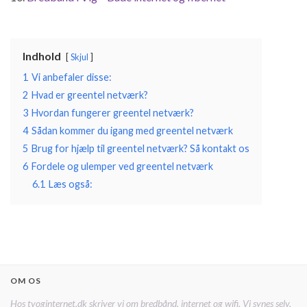
Indhold
Skjul
1
Vi anbefaler disse:
2
Hvad er greentel netværk?
3
Hvordan fungerer greentel netværk?
4
Sådan kommer du igang med greentel netværk
5
Brug for hjælp til greentel netværk? Så kontakt os
6
Fordele og ulemper ved greentel netværk
6.1
Læs også:
OM OS
Hos tvoginternet.dk skriver vi om bredbånd, internet og wifi. Vi synes selv,