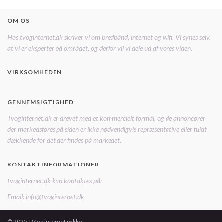
OM OS
Hos tvoginternet.dk skriver vi om bredbånd, internet og wifi. Vi synes selv,
at vi er eksperter på området, og derfor vil vi dele ud af vores viden.
VIRKSOMHEDEN
GENNEMSIGTIGHED
Tvoginternet.dk er drevet med et kommercielt formål, og de annoncører
der markedsføres på siden er ikke nødvendigvis repræsentative eller fuldt
dækkende for det der findes på markedet.
KONTAKTINFORMATIONER
tvoginternet.dk kan kontaktes på:
Email: info@tvoginternet.dk
© 2025 TV og internet pakke.