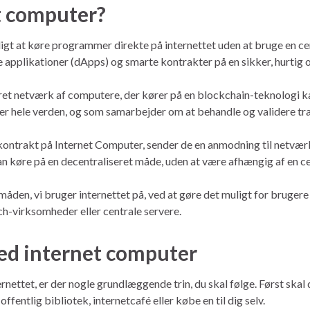
t computer?
igt at køre programmer direkte på internettet uden at bruge en cen
 applikationer (dApps) og smarte kontrakter på en sikker, hurtig 
eret netværk af computere, der kører på en blockchain-teknologi k
over hele verden, og som samarbejder om at behandle og validere tr
kontrakt på Internet Computer, sender de en anmodning til netværke
n køre på en decentraliseret måde, uden at være afhængig af en cen
måden, vi bruger internettet på, ved at gøre det muligt for brugere
ech-virksomheder eller centrale servere.
d internet computer
rnettet, er der nogle grundlæggende trin, du skal følge. Først skal 
fentlig bibliotek, internetcafé eller købe en til dig selv.