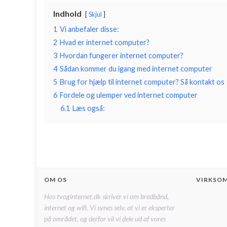
Indhold
Skjul
1
Vi anbefaler disse:
2
Hvad er internet computer?
3
Hvordan fungerer internet computer?
4
Sådan kommer du igang med internet computer
5
Brug for hjælp til internet computer? Så kontakt os
6
Fordele og ulemper ved internet computer
6.1
Læs også:
OM OS
VIRKSO
Hos tvoginternet.dk skriver vi om bredbånd,
internet og wifi. Vi synes selv, at vi er eksperter
på området, og derfor vil vi dele ud af vores