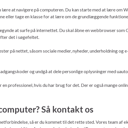
 du lære at navigere på computeren. Du kan starte med at lære om 
ine eller tage en klasse for at lære om de grundlæggende funktion
begynde at surfe på internettet. Du skal åbne en webbrowser som G
ter det i søgefeltet.
ster på nettet, såsom sociale medier, nyheder, underholdning og e
e adgangskoder og undgå at dele personlige oplysninger med uauto
er en professionel, hvis du har brug for det. Der er også mange onlin
t computer? Så kontakt os
netforbindelse, så er du kommet til det rette sted. Vores team af eks