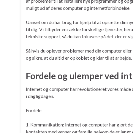
af problemer til at installere nye programmer og opgr
muligt ud af deres computer og internetforbindelse.
Uanset om du har brug for hjælp til at opsætte din ny
til dig. Vi tilbyder en række forskellige tjenester, he
tekniske support, så du kan fokusere på det, der er vig
Så hvis du oplever problemer med din computer eller i
og sikre, at du altid er opkoblet og klar til at arbejd
Fordele og ulemper ved in
Internet og computer har revolutioneret vores måde a
i dagligdagen.
Fordele:
1. Kommunikation: Internet og computer har gjort de
kontakten med venner og familie, selvom de er langt