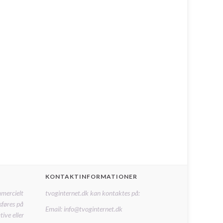
KONTAKTINFORMATIONER
mmercielt
tvoginternet.dk kan kontaktes på:
sføres på
Email: info@tvoginternet.dk
ive eller