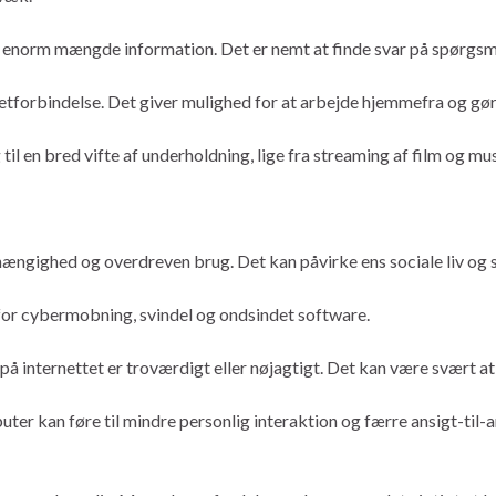
en enorm mængde information. Det er nemt at finde svar på spørgsmål
tforbindelse. Det giver mulighed for at arbejde hjemmefra og gør
l en bred vifte af underholdning, lige fra streaming af film og musi
hængighed og overdreven brug. Det kan påvirke ens sociale liv og 
t for cybermobning, svindel og ondsindet software.
n på internettet er troværdigt eller nøjagtigt. Det kan være svært a
ter kan føre til mindre personlig interaktion og færre ansigt-til-