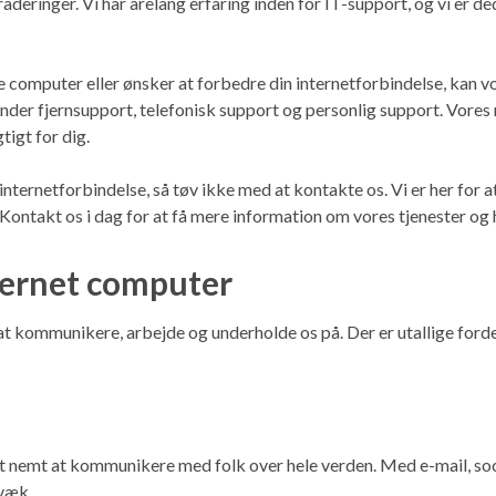
aderinger. Vi har årelang erfaring inden for IT-support, og vi er d
e computer eller ønsker at forbedre din internetforbindelse, kan 
runder fjernsupport, telefonisk support og personlig support. Vores m
tigt for dig.
nternetforbindelse, så tøv ikke med at kontakte os. Vi er her for a
e. Kontakt os i dag for at få mere information om vores tjenester og
ternet computer
t kommunikere, arbejde og underholde os på. Der er utallige ford
t nemt at kommunikere med folk over hele verden. Med e-mail, soc
 væk.