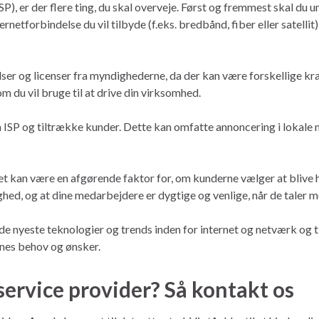
(ISP), er der flere ting, du skal overveje. Først og fremmest skal d
rnetforbindelse du vil tilbyde (f.eks. bredbånd, fiber eller satellit),
delser og licenser fra myndighederne, da der kan være forskellige kr
m du vil bruge til at drive din virksomhed.
in ISP og tiltrække kunder. Dette kan omfatte annoncering i lokale
t kan være en afgørende faktor for, om kunderne vælger at blive hos
ighed, og at dine medarbejdere er dygtige og venlige, når de taler 
de nyeste teknologier og trends inden for internet og netværk og t
es behov og ønsker.
 service provider? Så kontakt os