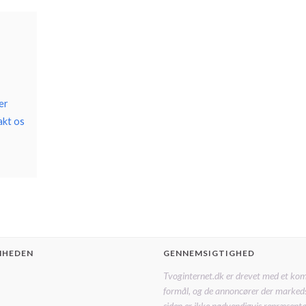
er
akt os
MHEDEN
GENNEMSIGTIGHED
Tvoginternet.dk er drevet med et ko
formål, og de annoncører der marked
siden er ikke nødvendigvis repræsentat