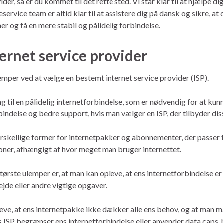
ovider, så er du kommet til det rette sted. Vi står klar til at hjælp
ervice team er altid klar til at assistere dig på dansk og sikre, a
mer og få en mere stabil og pålidelig forbindelse.
ernet service provider
mper ved at vælge en bestemt internet service provider (ISP).
ng til en pålidelig internetforbindelse, som er nødvendig for at ku
indelse og bedre support, hvis man vælger en ISP, der tilbyder diss
 forskellige former for internetpakker og abonnementer, der passe
oner, afhængigt af hvor meget man bruger internettet.
tørste ulemper er, at man kan opleve, at ens internetforbindelse er
ejde eller andre vigtige opgaver.
eve, at ens internetpakke ikke dækker alle ens behov, og at man må
ns ISP begrænser ens internetforbindelse eller anvender data caps, 