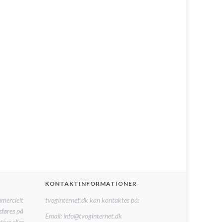
KONTAKTINFORMATIONER
mmercielt
tvoginternet.dk kan kontaktes på:
sføres på
Email: info@tvoginternet.dk
ive eller