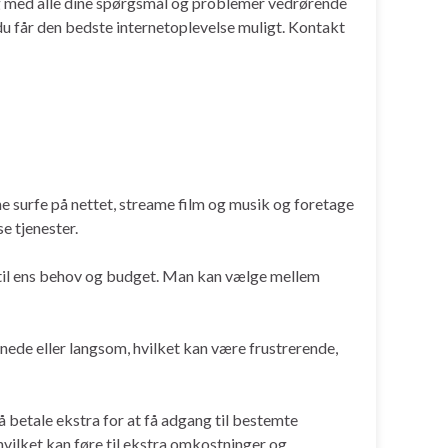
e dig med alle dine spørgsmål og problemer vedrørende
t du får den bedste internetoplevelse muligt. Kontakt
nne surfe på nettet, streame film og musik og foretage
e tjenester.
r til ens behov og budget. Man kan vælge mellem
 nede eller langsom, hvilket kan være frustrerende,
 betale ekstra for at få adgang til bestemte
hvilket kan føre til ekstra omkostninger og