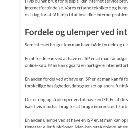
Hvis du har brug for hjælp til din internet service pr
internetforbindelse. Vores erfarne teknikere og kundes
os i dag for at få hjælp til at løse dine internetproble
Fordele og ulemper ved int
Som internetbruger kan man have både fordele og ule
En af fordelene ved at have en ISP er, at man får adga
online-køb. Man kan også få en hurtigere internetforb
En anden fordel ved at have en ISP er, at man kan få
forskellige hastigheder, datagrænser og andre funkti
Der er dog også ulemper ved at have en ISP. En af de s
især hvis man har brug for at bruge internettet til arb
En anden ulempe ved at have en ISP er, at man kan opl
tjenester eller funktioner. Man kan også opleve, at e