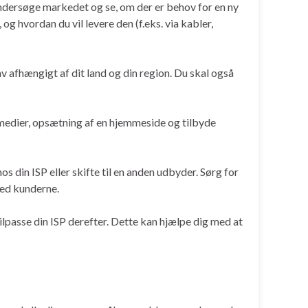
u undersøge markedet og se, om der er behov for en ny
 og hvordan du vil levere den (f.eks. via kabler,
av afhængigt af dit land og din region. Du skal også
 medier, opsætning af en hjemmeside og tilbyde
 din ISP eller skifte til en anden udbyder. Sørg for
med kunderne.
ilpasse din ISP derefter. Dette kan hjælpe dig med at