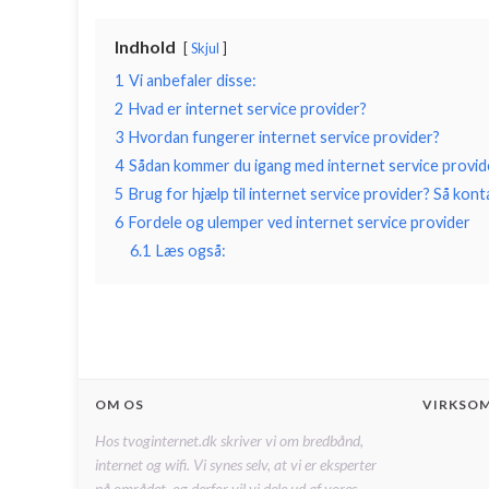
Indhold
Skjul
1
Vi anbefaler disse:
2
Hvad er internet service provider?
3
Hvordan fungerer internet service provider?
4
Sådan kommer du igang med internet service provid
5
Brug for hjælp til internet service provider? Så kont
6
Fordele og ulemper ved internet service provider
6.1
Læs også:
OM OS
VIRKSO
Hos tvoginternet.dk skriver vi om bredbånd,
internet og wifi. Vi synes selv, at vi er eksperter
på området, og derfor vil vi dele ud af vores