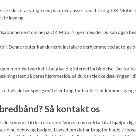
rste skridt at vælge den plan, der passer bedst til dig. OK Mobil 
ste løsning.
båndsabonnement online på OK Mobil’s hjemmeside. Du kan også besø
bil. Denne router kan du nemt installere derhjemme ved at følge d
er mobilnetværket til at give dig internetforbindelse. Derfor kan
ingstest på deres hjemmeside, så du kan tjekke dækningen i dit 
ce, hvis du har spørgsmål eller brug for hjælp til at komme i gang
l bredbånd? Så kontakt os
er du kommet til det rette sted. Vores team er klar til at hjælpe di
es dine behov og budget. Uanset om du har brug for hjælp til opsætni