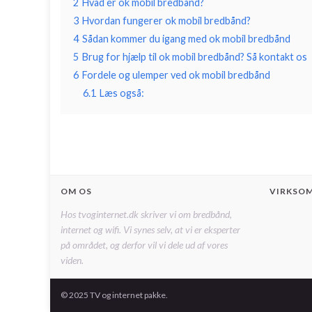
2
Hvad er ok mobil bredbånd?
3
Hvordan fungerer ok mobil bredbånd?
4
Sådan kommer du igang med ok mobil bredbånd
5
Brug for hjælp til ok mobil bredbånd? Så kontakt os
6
Fordele og ulemper ved ok mobil bredbånd
6.1
Læs også:
OM OS
VIRKSO
Hos tvoginternet.dk skriver vi om bredbånd,
internet og wifi. Vi synes selv, at vi er eksperter
på området, og derfor vil vi dele ud af vores
viden.
© 2025 TV og internet pakke.