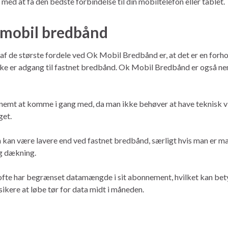
g med at få den bedste forbindelse til din mobiltelefon eller tablet.
 mobil bredbånd
de største fordele ved Ok Mobil Bredbånd er, at det er en forholds
 ikke er adgang til fastnet bredbånd. Ok Mobil Bredbånd er også nem
 nemt at komme i gang med, da man ikke behøver at have teknisk 
get.
kan være lavere end ved fastnet bredbånd, særligt hvis man er ma
ig dækning.
ofte har begrænset datamængde i sit abonnement, hvilket kan be
sikere at løbe tør for data midt i måneden.