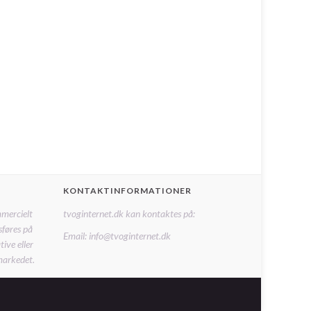
KONTAKTINFORMATIONER
mmercielt
tvoginternet.dk kan kontaktes på:
sføres på
Email: info@tvoginternet.dk
ive eller
markedet.