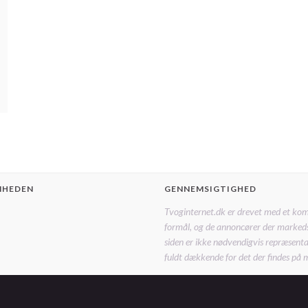
MHEDEN
GENNEMSIGTIGHED
Tvoginternet.dk er drevet med et ko
formål, og de annoncører der marked
siden er ikke nødvendigvis repræsentat
fuldt dækkende for det der findes på 