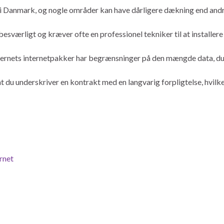
 i Danmark, og nogle områder kan have dårligere dækning end andr
 besværligt og kræver ofte en professionel tekniker til at installere
ernets internetpakker har begrænsninger på den mængde data, d
at du underskriver en kontrakt med en langvarig forpligtelse, hvilk
rnet