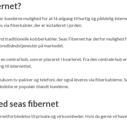
ernet?
r kunderne mulighed for at få adgang til hurtig og pålidelig intern
via fiberkabler, der er installeret i jorden.
end traditionelle kobberkabler. Seas Fibernet har derfor mulighed 
re bredbåndstjenester på markedet.
en central hub, som er placeret i kvarteret. Fra den centrale hub er
g til internettet.
r såsom tv-pakker og telefoni, der også leveres via fiberkablerne. 
bindelse er populær blandt kunderne.
d seas fibernet
rnetforbindelse til private og virksomheder. Hvis du gerne vil have 