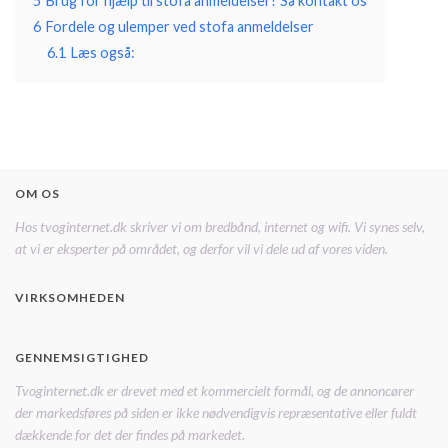
5
Brug for hjælp til stofa anmeldelser? Så kontakt os
6
Fordele og ulemper ved stofa anmeldelser
6.1
Læs også:
OM OS
Hos tvoginternet.dk skriver vi om bredbånd, internet og wifi. Vi synes selv,
at vi er eksperter på området, og derfor vil vi dele ud af vores viden.
VIRKSOMHEDEN
GENNEMSIGTIGHED
Tvoginternet.dk er drevet med et kommercielt formål, og de annoncører
der markedsføres på siden er ikke nødvendigvis repræsentative eller fuldt
dækkende for det der findes på markedet.