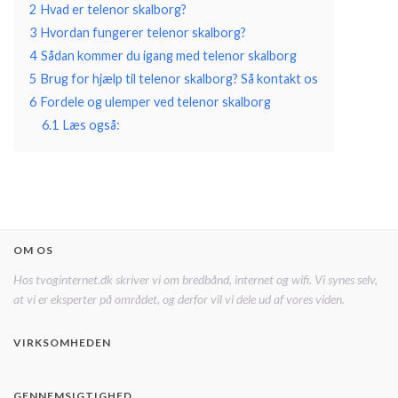
2
Hvad er telenor skalborg?
3
Hvordan fungerer telenor skalborg?
4
Sådan kommer du igang med telenor skalborg
5
Brug for hjælp til telenor skalborg? Så kontakt os
6
Fordele og ulemper ved telenor skalborg
6.1
Læs også:
OM OS
Hos tvoginternet.dk skriver vi om bredbånd, internet og wifi. Vi synes selv,
at vi er eksperter på området, og derfor vil vi dele ud af vores viden.
VIRKSOMHEDEN
GENNEMSIGTIGHED