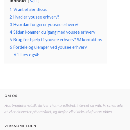
Indhold
Skjul
1
Vi anbefaler disse:
2
Hvad er yousee erhverv?
3
Hvordan fungerer yousee erhverv?
4
Sådan kommer du igang med yousee erhverv
5
Brug for hjælp til yousee erhverv? Så kontakt os
6
Fordele og ulemper ved yousee erhverv
6.1
Læs også:
OM OS
Hos tvoginternet.dk skriver vi om bredbånd, internet og wifi. Vi synes selv,
at vi er eksperter på området, og derfor vil vi dele ud af vores viden.
VIRKSOMHEDEN