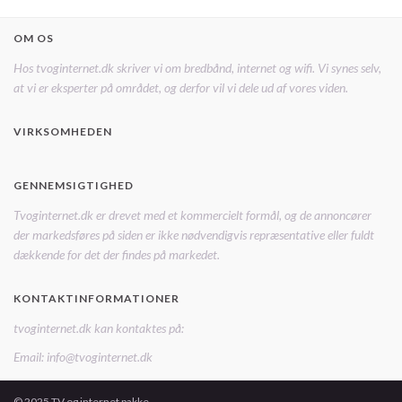
OM OS
Hos tvoginternet.dk skriver vi om bredbånd, internet og wifi. Vi synes selv,
at vi er eksperter på området, og derfor vil vi dele ud af vores viden.
VIRKSOMHEDEN
GENNEMSIGTIGHED
Tvoginternet.dk er drevet med et kommercielt formål, og de annoncører
der markedsføres på siden er ikke nødvendigvis repræsentative eller fuldt
dækkende for det der findes på markedet.
KONTAKTINFORMATIONER
tvoginternet.dk kan kontaktes på:
Email: info@tvoginternet.dk
© 2025 TV og internet pakke.