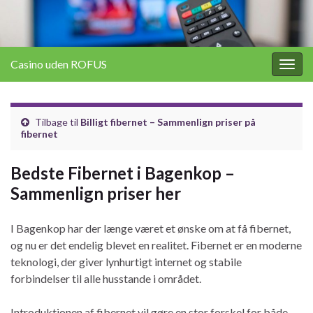
Casino uden ROFUS
Togg
navig
Tilbage til
Billigt fibernet – Sammenlign priser på
fibernet
Bedste Fibernet i Bagenkop –
Sammenlign priser her
I Bagenkop har der længe været et ønske om at få fibernet,
og nu er det endelig blevet en realitet. Fibernet er en moderne
teknologi, der giver lynhurtigt internet og stabile
forbindelser til alle husstande i området.
Introduktionen af fibernet vil gøre en stor forskel for både