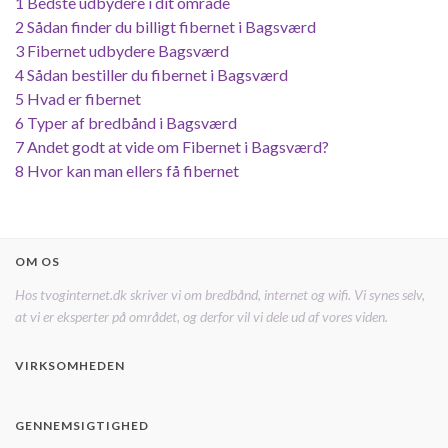
1
Bedste udbydere i dit område
2
Sådan finder du billigt fibernet i Bagsværd
3
Fibernet udbydere Bagsværd
4
Sådan bestiller du fibernet i Bagsværd
5
Hvad er fibernet
6
Typer af bredbånd i Bagsværd
7
Andet godt at vide om Fibernet i Bagsværd?
8
Hvor kan man ellers få fibernet
OM OS
Hos tvoginternet.dk skriver vi om bredbånd, internet og wifi. Vi synes selv,
at vi er eksperter på området, og derfor vil vi dele ud af vores viden.
VIRKSOMHEDEN
GENNEMSIGTIGHED