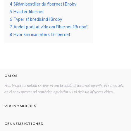
4
Sådan bestiller du fibernet i Broby
5
Hvad er fibernet
6
Typer af bredbånd i Broby
7
Andet godt at vide om Fibernet i Broby?
8
Hvor kan man ellers få fibernet
OM OS
Hos tvoginternet.dk skriver vi om bredbånd, internet og wifi. Vi synes selv,
at vi er eksperter på området, og derfor vil vi dele ud af vores viden.
VIRKSOMHEDEN
GENNEMSIGTIGHED