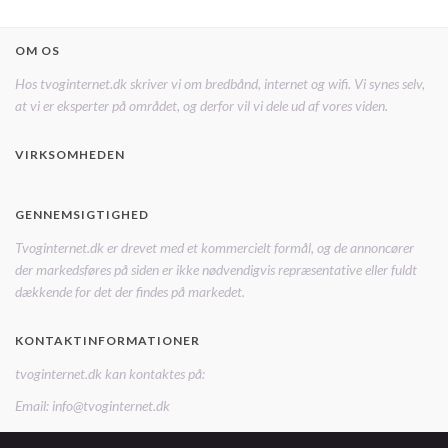
OM OS
Hos tvoginternet.dk skriver vi om bredbånd, internet og wifi. Vi synes selv,
at vi er eksperter på området, og derfor vil vi dele ud af vores viden.
VIRKSOMHEDEN
GENNEMSIGTIGHED
Tvoginternet.dk er drevet med et kommercielt formål, og de annoncører
der markedsføres på siden er ikke nødvendigvis repræsentative eller fuldt
dækkende for det der findes på markedet.
KONTAKTINFORMATIONER
tvoginternet.dk kan kontaktes på:
Email: info@tvoginternet.dk