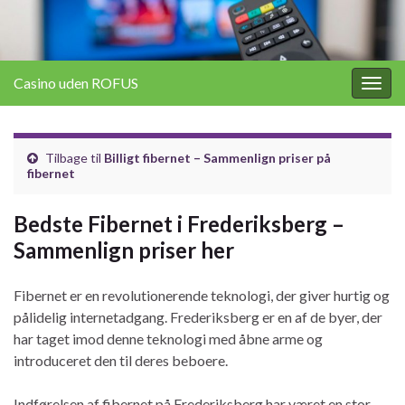
Casino uden ROFUS
Togg
navig
Tilbage til
Billigt fibernet – Sammenlign priser på
fibernet
Bedste Fibernet i Frederiksberg –
Sammenlign priser her
Fibernet er en revolutionerende teknologi, der giver hurtig og
pålidelig internetadgang. Frederiksberg er en af de byer, der
har taget imod denne teknologi med åbne arme og
introduceret den til deres beboere.
Indførelsen af fibernet på Frederiksberg har været en stor