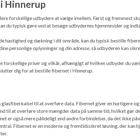
 i Hinnerup
r flere forskellige udbydere at vælge imellem. Først og fremmest sk
 kan du typisk gøre ved at besøge udbydernes hjemmesider og indta
e hastighed og dækning i dit område, kan du typisk bestille fiber
dine personlige oplysninger og din adresse, så udbyderen kan sikre,
 forskellige priser og vilkår, afhængigt af hvilken udbyder du væ
lutter dig for at bestille fibernet i Hinnerup.
 glasfiberkabel til at overføre data. Fibernet giver en hurtigere og
d til at overføre store mængder data på samme tid, hvilket gør det 
bernet er også mere pålideligt end andre forbindelser, da det ikke p
tral. Fibernet er en moderne og fremtidssikret løsning, der kan 
ter.