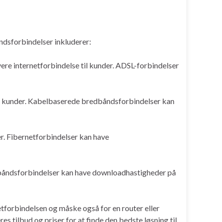
ndsforbindelser inkluderer:
vere internetforbindelse til kunder. ADSL-forbindelser
il kunder. Kabelbaserede bredbåndsforbindelser kan
er. Fibernetforbindelser kan have
edbåndsforbindelser kan have downloadhastigheder på
etforbindelsen og måske også for en router eller
s tilbud og priser for at finde den bedste løsning til