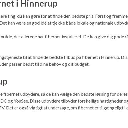
ernet i Hinnerup
 flere ting, du kan gøre for at finde den bedste pris. Først og fremm
et kan være en god idé at tjekke både lokale og nationale udbydere
område, der allerede har fibernet installeret. De kan give dig gode 
tjeneste til at finde de bedste tilbud på fibernet i Hinnerup. Diss
 der passer bedst til dine behov og dit budget.
up
ige fibernet udbydere, så de kan vælge den bedste løsning for der
C og YouSee. Disse udbydere tilbyder forskellige hastigheder og pr
V. Det er også vigtigt at undersøge, om fibernet er tilgængeligt i 