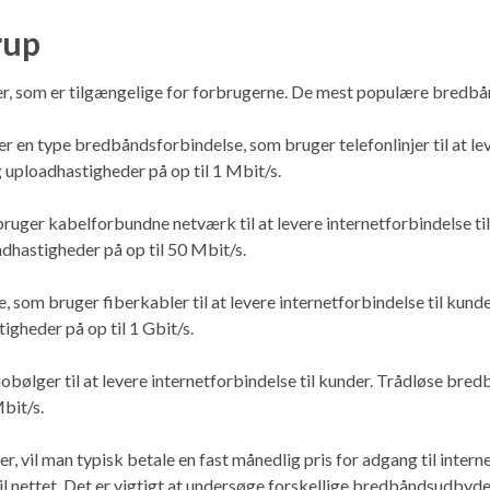
rup
er, som er tilgængelige for forbrugerne. De mest populære bredbå
 en type bredbåndsforbindelse, som bruger telefonlinjer til at le
 uploadhastigheder på op til 1 Mbit/s.
uger kabelforbundne netværk til at levere internetforbindelse t
dhastigheder på op til 50 Mbit/s.
, som bruger fiberkabler til at levere internetforbindelse til kund
gheder på op til 1 Gbit/s.
obølger til at levere internetforbindelse til kunder. Trådløse br
bit/s.
 vil man typisk betale en fast månedlig pris for adgang til intern
l nettet. Det er vigtigt at undersøge forskellige bredbåndsudbydere