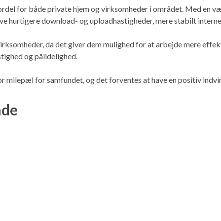
 fordel for både private hjem og virksomheder i området. Med en væ
eve hurtigere download- og uploadhastigheder, mere stabilt interne
virksomheder, da det giver dem mulighed for at arbejde mere effekti
stighed og pålidelighed.
stor milepæl for samfundet, og det forventes at have en positiv indv
åde