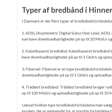
Typer af bredbånd i Hinne
I Danmark er der flere typer af bredbåndsforbindels
1. ADSL (Asymmetric Digital Subscriber Line): ADSL er
kan have downloadhastigheder på op til 20 Mbit/s og
2. Kabelbaseret bredbånd: Kabelbaseret bredbånd br
have downloadhastigheder på op til 1 Gbit/s og uploa
3. Fibernet: Fibernet er en type bredbåndsforbindelse
downloadhastigheder på op til 1 Gbit/s og uploadhasti
4. Trådløst bredbånd: Trådløst bredbånd bruger radi
op til 100 Mbit/s og uploadhastigheder på op til 10 M
Uanset hvilken type bredbåndsforbindelse man vælger,
modem, der er nødvendig for at oprette forbindelse ti