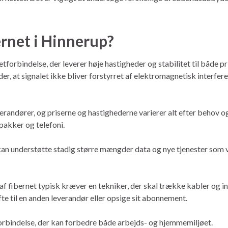
ernet i Hinnerup?
tforbindelse, der leverer høje hastigheder og stabilitet til både p
yder, at signalet ikke bliver forstyrret af elektromagnetisk interf
everandører, og priserne og hastighederne varierer alt efter behov
akker og telefoni.
kan understøtte stadig større mængder data og nye tjenester som vi
 af fibernet typisk kræver en tekniker, der skal trække kabler og 
te til en anden leverandør eller opsige sit abonnement.
tforbindelse, der kan forbedre både arbejds- og hjemmemiljøet.