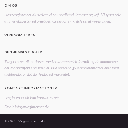
OM OS
Hos tvoginternet.dk skriver vi om bredbånd, internet og wifi. Vi synes selv,
at vi er eksperter på området, og derfor vil vi dele ud af vores viden.
VIRKSOMHEDEN
GENNEMSIGTIGHED
Tvoginternet.dk er drevet med et kommercielt formål, og de annoncører
der markedsføres på siden er ikke nødvendigvis repræsentative eller fuldt
dækkende for det der findes på markedet.
KONTAKTINFORMATIONER
tvoginternet.dk kan kontaktes på:
Email: info@tvoginternet.dk
© 2025 TV og internet pakke.