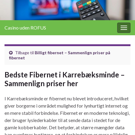
Casino uden ROFUS
Togg
navig
Tilbage til
Billigt fibernet – Sammenlign priser på
fibernet
Bedste Fibernet i Karrebæksminde –
Sammenlign priser her
I Karrebæksminde er fibernet nu blevet introduceret, hvilket
giver borgerne i området mulighed for lynhurtigt internet og
en mere stabil forbindelse. Fibernet er en moderne teknologi,
der bruger lyslederkabler til at sende data i stedet for de
gamle kobberkabler. Det betyder, at større mængder data
kan overføres hurtigere, og at forbindelsen er mere pålidelig