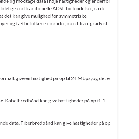
 sende og modtage data i høje hastigheder og er derfor
lidelige end traditionelle ADSL-forbindelser, da de
, at det kan give mulighed for symmetriske
e byer og tætbefolkede områder, men bliver gradvist
ormalt give en hastighed på op til 24 Mbps, og det er
e. Kabelbredbånd kan give hastigheder på op til 1
sende data. Fiberbredbånd kan give hastigheder på op