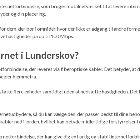
nternetforbindelse, som bruger mobilnetværket til at levere inter
yder og din placering.
for dem, der bor i områder, hvor der ikke er adgang til andre form
 give hastigheder på op til 100 Mbps.
ernet i Lunderskov?
etforbindelse, der leveres via fiberoptiske kabler. Det betyder, at 
rbejder hjemmefra.
rstøtte flere enheder samtidigt uden at nedsætte hastigheden. Det
ternetudbydere, så du kan vælge den, der passer bedst til dine beho
kabler ned i jorden, hvilket kan betyde midlertidige forstyrrelser i 
ernetforbindelse, der kan give dig en hurtig og stabil internetforbin