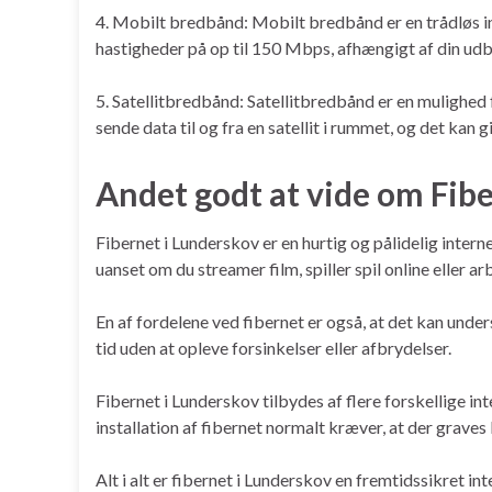
4. Mobilt bredbånd: Mobilt bredbånd er en trådløs i
hastigheder på op til 150 Mbps, afhængigt af din udb
5. Satellitbredbånd: Satellitbredbånd er en mulighed 
sende data til og fra en satellit i rummet, og det kan
Andet godt at vide om Fib
Fibernet i Lunderskov er en hurtig og pålidelig intern
uanset om du streamer film, spiller spil online eller a
En af fordelene ved fibernet er også, at det kan unde
tid uden at opleve forsinkelser eller afbrydelser.
Fibernet i Lunderskov tilbydes af flere forskellige in
installation af fibernet normalt kræver, at der graves 
Alt i alt er fibernet i Lunderskov en fremtidssikret int