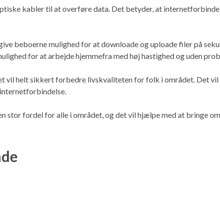
ptiske kabler til at overføre data. Det betyder, at internetforbind
et give beboerne mulighed for at downloade og uploade filer på sek
ve mulighed for at arbejde hjemmefra med høj hastighed og uden pro
 vil helt sikkert forbedre livskvaliteten for folk i området. Det v
l internetforbindelse.
en stor fordel for alle i området, og det vil hjælpe med at bringe o
åde