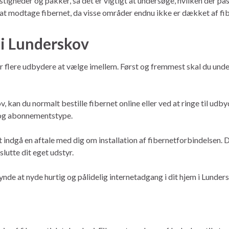
astigheder og pakker, så det er vigtigt at undersøge, hvilken der p
l at modtage fibernet, da visse områder endnu ikke er dækket af fi
t i Lunderskov
der flere udbydere at vælge imellem. Først og fremmest skal du unde
v, kan du normalt bestille fibernet online eller ved at ringe til ud
 og abonnementstype.
lt indgå en aftale med dig om installation af fibernetforbindelsen.
slutte dit eget udstyr.
ynde at nyde hurtig og pålidelig internetadgang i dit hjem i Lunder