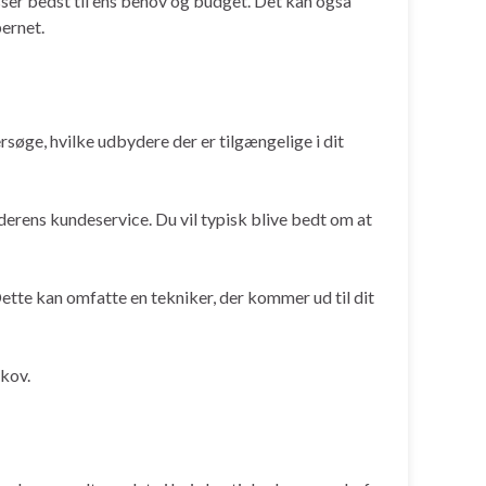
asser bedst til ens behov og budget. Det kan også
bernet.
rsøge, hvilke udbydere der er tilgængelige i dit
byderens kundeservice. Du vil typisk blive bedt om at
 Dette kan omfatte en tekniker, der kommer ud til dit
skov.