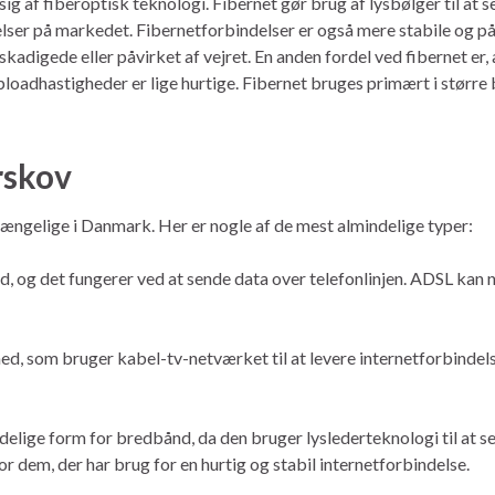
sig af fiberoptisk teknologi. Fibernet gør brug af lysbølger til at
elser på markedet. Fibernetforbindelser er også mere stabile og på
adigede eller påvirket af vejret. En anden fordel ved fibernet er
ploadhastigheder er lige hurtige. Fibernet bruges primært i størr
rskov
lgængelige i Danmark. Her er nogle af de mest almindelige typer:
, og det fungerer ved at sende data over telefonlinjen. ADSL kan n
d, som bruger kabel-tv-netværket til at levere internetforbindels
idelige form for bredbånd, da den bruger lyslederteknologi til at 
or dem, der har brug for en hurtig og stabil internetforbindelse.