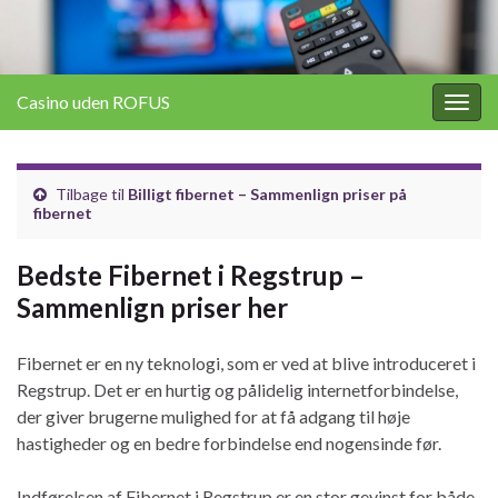
Casino uden ROFUS
Togg
navig
Tilbage til
Billigt fibernet – Sammenlign priser på
fibernet
Bedste Fibernet i Regstrup –
Sammenlign priser her
Fibernet er en ny teknologi, som er ved at blive introduceret i
Regstrup. Det er en hurtig og pålidelig internetforbindelse,
der giver brugerne mulighed for at få adgang til høje
hastigheder og en bedre forbindelse end nogensinde før.
Indførelsen af Fibernet i Regstrup er en stor gevinst for både