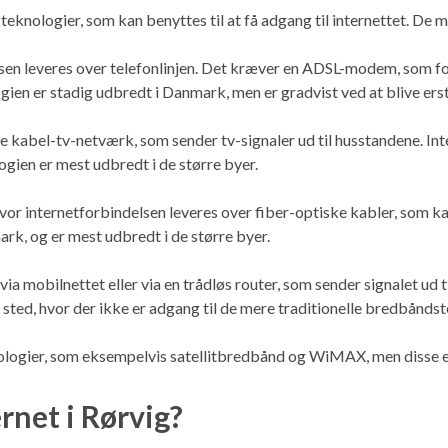
teknologier, som kan benyttes til at få adgang til internettet. De 
lsen leveres over telefonlinjen. Det kræver en ADSL-modem, som fo
ien er stadig udbredt i Danmark, men er gradvist ved at blive ers
 kabel-tv-netværk, som sender tv-signaler ud til husstandene. In
gien er mest udbredt i de større byer.
 hvor internetforbindelsen leveres over fiber-optiske kabler, som
mark, og er mest udbredt i de større byer.
 mobilnettet eller via en trådløs router, som sender signalet ud ti
t sted, hvor der ikke er adgang til de mere traditionelle bredbånds
logier, som eksempelvis satellitbredbånd og WiMAX, men disse er
rnet i Rørvig?