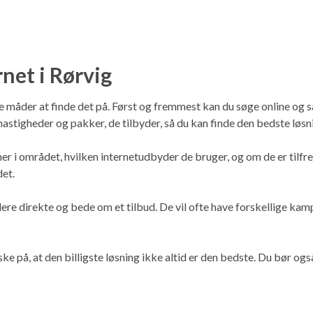
rnet i Rørvig
flere måder at finde det på. Først og fremmest kan du søge online o
astigheder og pakker, de tilbyder, så du kan finde den bedste løsni
ner i området, hvilken internetudbyder de bruger, og om de er til
det.
re direkte og bede om et tilbud. De vil ofte have forskellige kamp
ke på, at den billigste løsning ikke altid er den bedste. Du bør og