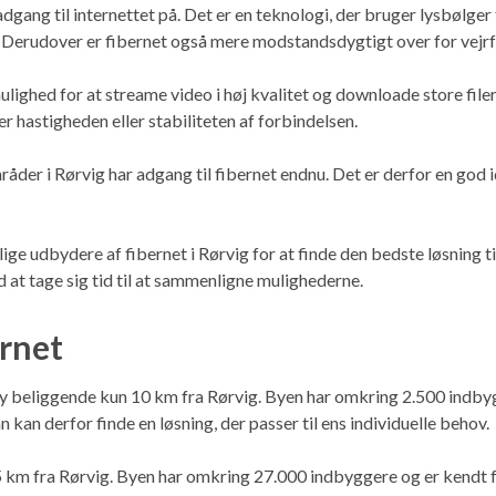
adgang til internettet på. Det er en teknologi, der bruger lysbølger 
 Derudover er fibernet også mere modstandsdygtigt over for vejrforh
mulighed for at streame video i høj kvalitet og downloade store filer
r hastigheden eller stabiliteten af ​​forbindelsen.
åder i Rørvig har adgang til fibernet endnu. Det er derfor en god i
ige udbydere af fibernet i Rørvig for at finde den bedste løsning t
d at tage sig tid til at sammenligne mulighederne.
ernet
by beliggende kun 10 km fra Rørvig. Byen har omkring 2.500 indbygg
 kan derfor finde en løsning, der passer til ens individuelle behov.
 km fra Rørvig. Byen har omkring 27.000 indbyggere og er kendt fo