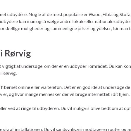
net udbydere. Nogle af de mest populære er Waoo, Fibia og Stofa, so
dbydere kan man også vælge andre lokale eller nationale udbydere
forskellige muligheder og sammenligne priser og ydelser, før man 
 i Rørvig
ørst vigtigt at undersøge, om der er en udbyder i området. Du kan ko
i Rørvig.
fibernet online eller via telefon. Det er en god idé at undersøge de
 er, og hvor mange mennesker der vil bruge internettet i dit hjem.
ller ved at ringe til udbyderen. Du vil muligvis blive bedt om at opl
e sig af installationen. Du vil sandsynligvis modtage en router og 