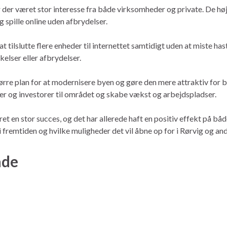
ar der været stor interesse fra både virksomheder og private. De h
 spille online uden afbrydelser.
t tilslutte flere enheder til internettet samtidigt uden at miste ha
elser eller afbrydelser.
tørre plan for at modernisere byen og gøre den mere attraktiv for b
der og investorer til området og skabe vækst og arbejdspladser.
et en stor succes, og det har allerede haft en positiv effekt på bå
i fremtiden og hvilke muligheder det vil åbne op for i Rørvig og a
åde