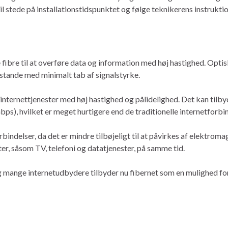
til stede på installationstidspunktet og følge teknikerens instruktio
fibre til at overføre data og information med høj hastighed. Optisk
stande med minimalt tab af signalstyrke.
l internettjenester med høj hastighed og pålidelighed. Det kan ti
), hvilket er meget hurtigere end de traditionelle internetforbinde
indelser, da det er mindre tilbøjeligt til at påvirkes af elektromag
er, såsom TV, telefoni og datatjenester, på samme tid.
 mange internetudbydere tilbyder nu fibernet som en mulighed for 