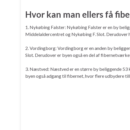
Hvor kan man ellers få fib
1. Nykøbing Falster: Nykøbing Falster er en by beli
Middelaldercentret og Nykøbing F. Slot. Derudover ha
2. Vordingborg: Vordingborg er en anden by beliggen
Slot. Derudover er byen også en del af fibernetværket
3. Næstved: Næstved er en større by beliggende 53 km 
byen også adgang til fibernet, hvor flere udbydere ti