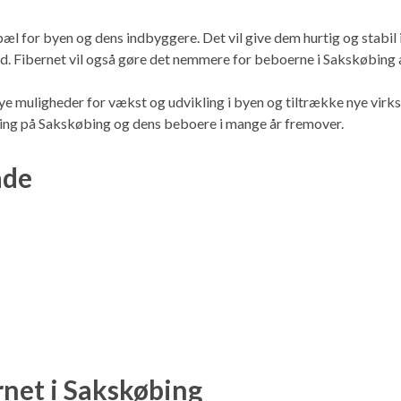
epæl for byen og dens indbyggere. Det vil give dem hurtig og stabil
somhed. Fibernet vil også gøre det nemmere for beboerne i Sakskø
 nye muligheder for vækst og udvikling i byen og tiltrække nye virk
rkning på Sakskøbing og dens beboere i mange år fremover.
åde
ernet i Sakskøbing