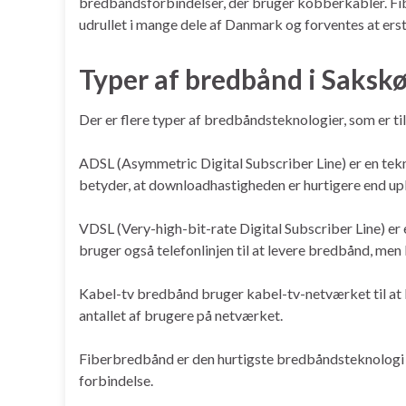
bredbåndsforbindelser, der bruger kobberkabler. Fiber
udrullet i mange dele af Danmark og forventes at erst
Typer af bredbånd i Saksk
Der er flere typer af bredbåndsteknologier, som er t
ADSL (Asymmetric Digital Subscriber Line) er en tekno
betyder, at downloadhastigheden er hurtigere end u
VDSL (Very-high-bit-rate Digital Subscriber Line) e
bruger også telefonlinjen til at levere bredbånd, me
Kabel-tv bredbånd bruger kabel-tv-netværket til at 
antallet af brugere på netværket.
Fiberbredbånd er den hurtigste bredbåndsteknologi p
forbindelse.