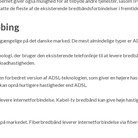
net giver også mulighed for at tilbyde andre tjenester, såsom IP-t
atte de fleste af de eksisterende bredbåndsforbindelser i fremtid
øbing
ilgængelige på det danske marked. De mest almindelige typer er A
logi, der bruger den eksisterende telefonlinje til at levere bred
ploadhastigheden.
r en forbedret version af ADSL-teknologien, som giver en højere h
n kan opnå hurtigere hastigheder end ADSL.
levere internetforbindelse. Kabel-tv bredbånd kan give høje hasti
å markedet. Fiberbredbånd leverer internetforbindelse via fiberk