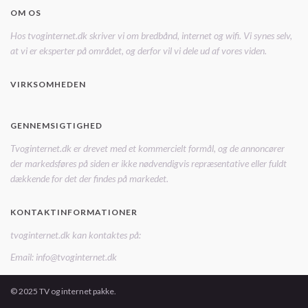
OM OS
Hos tvoginternet.dk skriver vi om bredbånd, internet og wifi. Vi synes selv,
at vi er eksperter på området, og derfor vil vi dele ud af vores viden.
VIRKSOMHEDEN
GENNEMSIGTIGHED
Tvoginternet.dk er drevet med et kommercielt formål, og de annoncører
der markedsføres på siden er ikke nødvendigvis repræsentative eller fuldt
dækkende for det der findes på markedet.
KONTAKTINFORMATIONER
tvoginternet.dk kan kontaktes på:
Email: info@tvoginternet.dk
© 2025 TV og internet pakke.