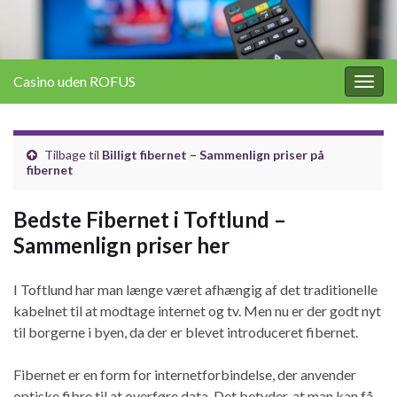
Casino uden ROFUS
Togg
navig
Tilbage til
Billigt fibernet – Sammenlign priser på
fibernet
Bedste Fibernet i Toftlund –
Sammenlign priser her
I Toftlund har man længe været afhængig af det traditionelle
kabelnet til at modtage internet og tv. Men nu er der godt nyt
til borgerne i byen, da der er blevet introduceret fibernet.
Fibernet er en form for internetforbindelse, der anvender
optiske fibre til at overføre data. Det betyder, at man kan få