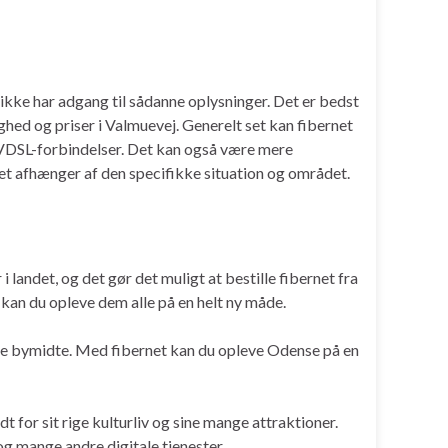
 ikke har adgang til sådanne oplysninger. Det er bedst
hed og priser i Valmuevej. Generelt set kan fibernet
r VDSL-forbindelser. Det kan også være mere
det afhænger af den specifikke situation og området.
landet, og det gør det muligt at bestille fibernet fra
 kan du opleve dem alle på en helt ny måde.
iske bymidte. Med fibernet kan du opleve Odense på en
for sit rige kulturliv og sine mange attraktioner.
og mange andre digitale tjenester.