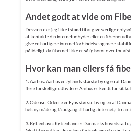
Andet godt at vide om Fib
Desværre er jeg ikke i stand til at give særlige oplys
at kontakte din internetudbyder eller en fibernetudby
give en hurtigere internetforbindelse og mere stabil
pålideligt, da fibernet ikke er så følsomt over for 
Hvor kan man ellers få fib
1. Aarhus: Aarhus er Jyllands største by og en af Danm
flere forskellige udbydere. Aarhus er kendt for sit k
2. Odense: Odense er Fyns største by og en af Danmar
helt ny måde og få adgang til hurtigt internet, stream
3. København: København er Danmarks hovedstad og en a
Med fibernet kan du opleve København på en helt ny må