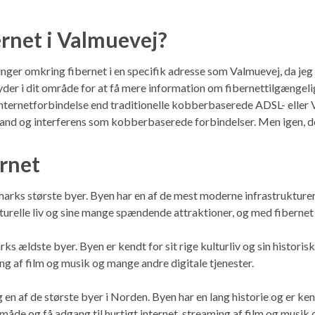
ernet i Valmuevej?
ninger omkring fibernet i en specifik adresse som Valmuevej, da jeg
der i dit område for at få mere information om fibernettilgængelig
 internetforbindelse end traditionelle kobberbaserede ADSL- elle
afstand og interferens som kobberbaserede forbindelser. Men igen, 
ernet
arks største byer. Byen har en af de mest moderne infrastrukturer i 
ulturelle liv og sine mange spændende attraktioner, og med fibernet
ks ældste byer. Byen er kendt for sit rige kulturliv og sin histor
ing af film og musik og mange andre digitale tjenester.
f de største byer i Norden. Byen har en lang historie og er kendt 
de og få adgang til hurtigt internet, streaming af film og musik 