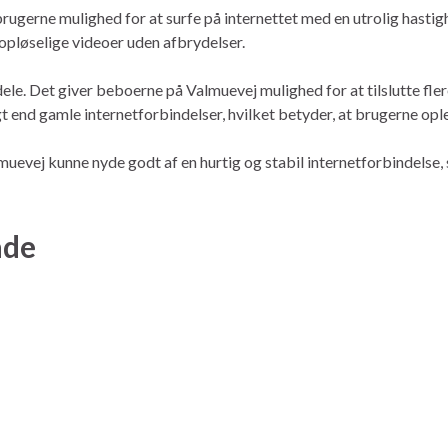
brugerne mulighed for at surfe på internettet med en utrolig hasti
opløselige videoer uden afbrydelser.
le. Det giver beboerne på Valmuevej mulighed for at tilslutte flere
t end gamle internetforbindelser, hvilket betyder, at brugerne opl
muevej kunne nyde godt af en hurtig og stabil internetforbindelse,
åde