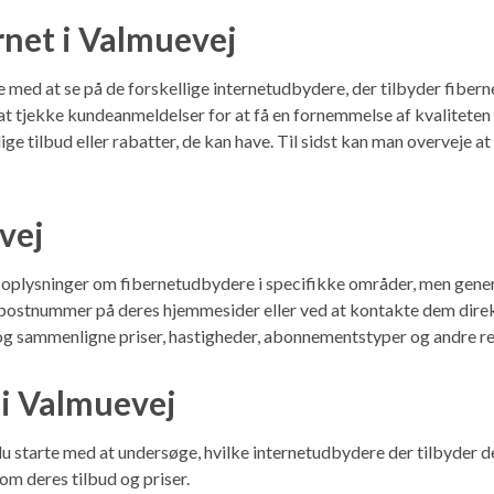
ernet i Valmuevej
rte med at se på de forskellige internetudbydere, der tilbyder fib
é at tjekke kundeanmeldelser for at få en fornemmelse af kvalitete
e tilbud eller rabatter, de kan have. Til sidst kan man overveje a
vej
e oplysninger om fibernetudbydere i specifikke områder, men gen
r postnummer på deres hjemmesider eller ved at kontakte dem dir
å og sammenligne priser, hastigheder, abonnementstyper og andre r
 i Valmuevej
 du starte med at undersøge, hvilke internetudbydere der tilbyder d
om deres tilbud og priser.