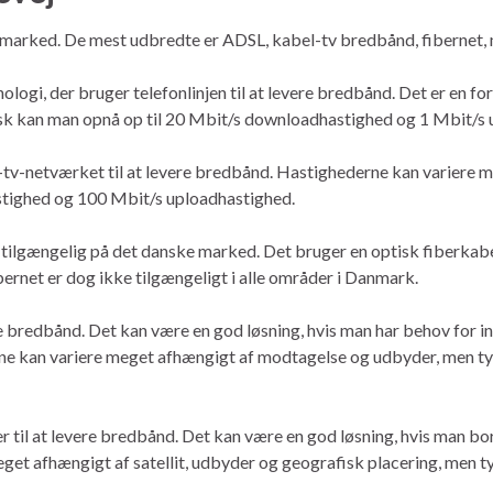
 marked. De mest udbredte er ADSL, kabel-tv bredbånd, fibernet,
logi, der bruger telefonlinjen til at levere bredbånd. Det er en 
isk kan man opnå op til 20 Mbit/s downloadhastighed og 1 Mbit/s
-tv-netværket til at levere bredbånd. Hastighederne kan variere 
stighed og 100 Mbit/s uploadhastighed.
 tilgængelig på det danske marked. Det bruger en optisk fiberkabe
ernet er dog ikke tilgængeligt i alle områder i Danmark.
bredbånd. Det kan være en god løsning, hvis man har behov for int
ne kan variere meget afhængigt af modtagelse og udbyder, men ty
er til at levere bredbånd. Det kan være en god løsning, hvis man bor
et afhængigt af satellit, udbyder og geografisk placering, men t