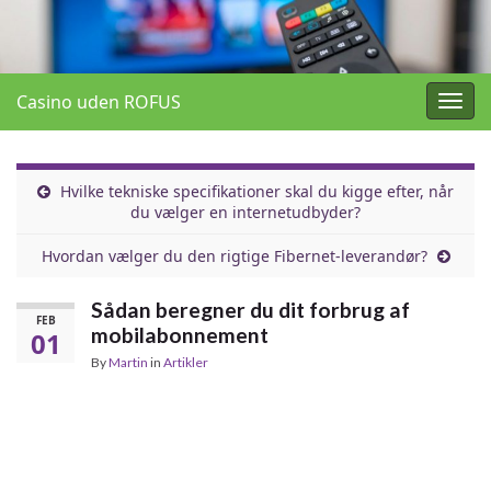
Casino uden ROFUS
Togg
navig
Hvilke tekniske specifikationer skal du kigge efter, når
du vælger en internetudbyder?
Hvordan vælger du den rigtige Fibernet-leverandør?
Sådan beregner du dit forbrug af
FEB
mobilabonnement
01
By
Martin
in
Artikler