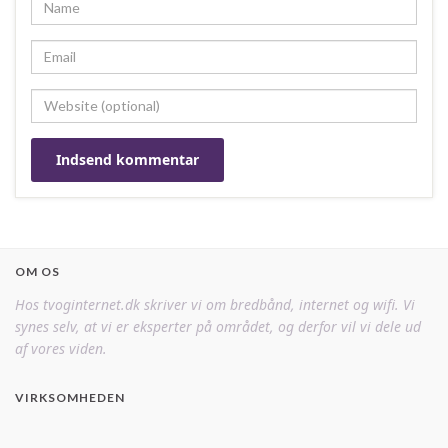
OM OS
Hos tvoginternet.dk skriver vi om bredbånd, internet og wifi. Vi
synes selv, at vi er eksperter på området, og derfor vil vi dele ud
af vores viden.
VIRKSOMHEDEN