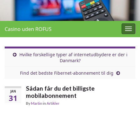
Casino uden ROFUS
Togg
navig
Hvilke forskellige typer af internetudbydere er der i
Danmark?
Find det bedste Fibernet-abonnement til dig
Sådan får du det billigste
JAN
mobilabonnement
31
By
Martin
in
Artikler