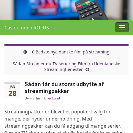
Casino uden ROFUS
Togg
navig
10 Bedste nye danske film på streaming
Sådan Streamer du TV-serier og Film fra Udenlandske
Streamingtjenester
Sådan får du størst udbytte af
JAN
streamingpakker
28
By
Martin
in
Bredbånd
Streamingpakker er blevet et populært valg for
mange, der nyder underholdning. Med
streamingpakker kan du få adgang til mange serier,
film og TV-shows uden at skulle betale for hver enkelt.