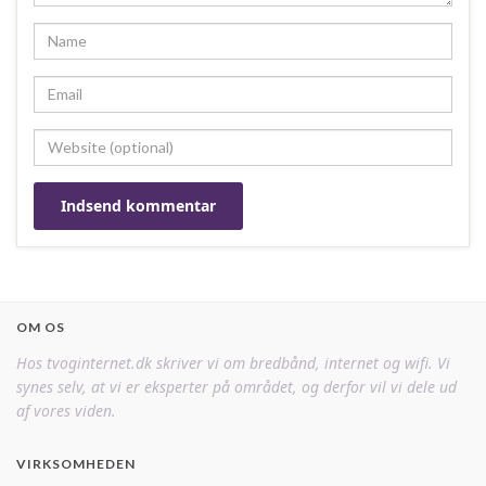
OM OS
Hos tvoginternet.dk skriver vi om bredbånd, internet og wifi. Vi
synes selv, at vi er eksperter på området, og derfor vil vi dele ud
af vores viden.
VIRKSOMHEDEN