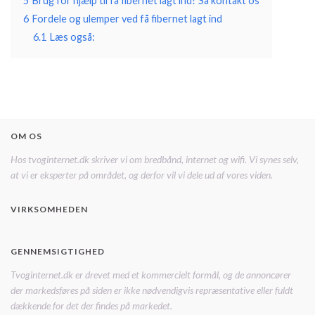
5
Brug for hjælp til få fibernet lagt ind? Så kontakt os
6
Fordele og ulemper ved få fibernet lagt ind
6.1
Læs også:
OM OS
Hos tvoginternet.dk skriver vi om bredbånd, internet og wifi. Vi synes selv,
at vi er eksperter på området, og derfor vil vi dele ud af vores viden.
VIRKSOMHEDEN
GENNEMSIGTIGHED
Tvoginternet.dk er drevet med et kommercielt formål, og de annoncører
der markedsføres på siden er ikke nødvendigvis repræsentative eller fuldt
dækkende for det der findes på markedet.