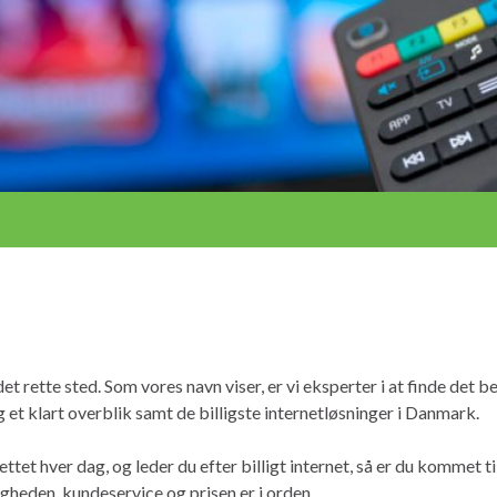
det rette sted. Som vores navn viser, er vi eksperter i at finde det 
g et klart overblik samt de billigste internetløsninger i Danmark.
ttet hver dag, og leder du efter billigt internet, så er du kommet til
igheden, kundeservice og prisen er i orden.