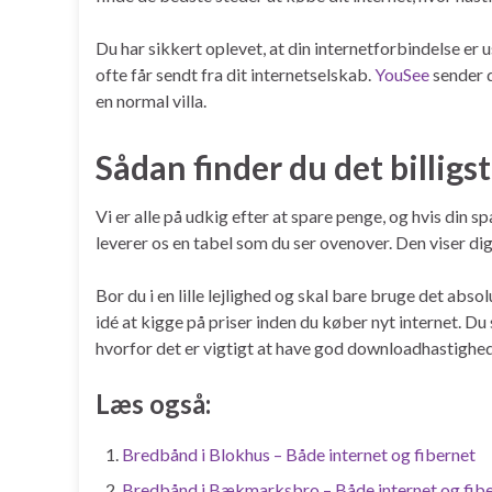
Du har sikkert oplevet, at din internetforbindelse er u
ofte får sendt fra dit internetselskab.
YouSee
sender d
en normal villa.
Sådan finder du det billig
Vi er alle på udkig efter at spare penge, og hvis din 
leverer os en tabel som du ser ovenover. Den viser dig
Bor du i en lille lejlighed og skal bare bruge det absol
idé at kigge på priser inden du køber nyt internet. D
hvorfor det er vigtigt at have god downloadhastighed 
Læs også:
Bredbånd i Blokhus – Både internet og fibernet
Bredbånd i Bækmarksbro – Både internet og fib