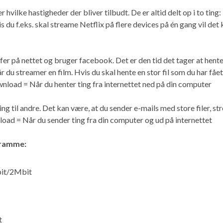
r hvilke hastigheder der bliver tilbudt. De er altid delt op i to tin
s du f.eks. skal streame Netflix på flere devices på én gang vil de
r på nettet og bruger facebook. Det er den tid det tager at hente 
 du streamer en film. Hvis du skal hente en stor fil som du har fåe
wnload = Når du henter ting fra internettet ned på din computer
ng til andre. Det kan være, at du sender e-mails med store filer, 
oad = Når du sender ting fra din computer og ud på internettet
r ramme:
bit/2Mbit
t