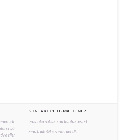
KONTAKTINFORMATIONER
mmercielt
tvoginternet.dk kan kontaktes på:
sføres på
Email: info@tvoginternet.dk
ive eller