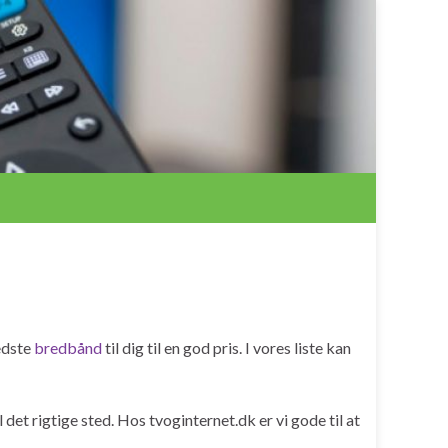
bedste
bredbånd
til dig til en god pris. I vores liste kan
 det rigtige sted. Hos tvoginternet.dk er vi gode til at