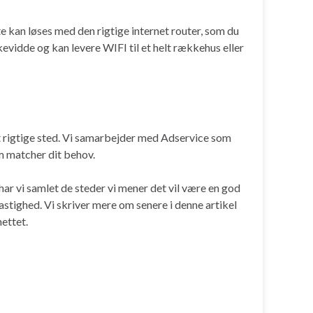
tte kan løses med den rigtige internet router, som du
evidde og kan levere WIFI til et helt rækkehus eller
det rigtige sted. Vi samarbejder med Adservice som
om matcher dit behov.
r har vi samlet de steder vi mener det vil være en god
astighed. Vi skriver mere om senere i denne artikel
ettet.