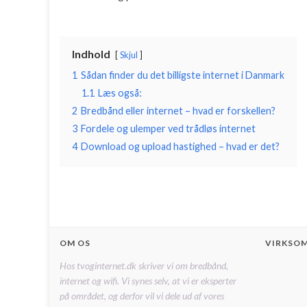
Indhold
Skjul
1
Sådan finder du det billigste internet i Danmark
1.1
Læs også:
2
Bredbånd eller internet – hvad er forskellen?
3
Fordele og ulemper ved trådløs internet
4
Download og upload hastighed – hvad er det?
OM OS
VIRKSO
Hos tvoginternet.dk skriver vi om bredbånd,
internet og wifi. Vi synes selv, at vi er eksperter
på området, og derfor vil vi dele ud af vores