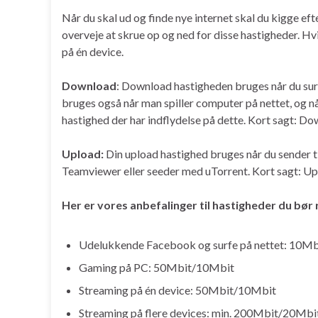
Når du skal ud og finde nye internet skal du kigge efte
overveje at skrue op og ned for disse hastigheder. Hvi
på én device.
Download
: Download hastigheden bruges når du surfe
bruges også når man spiller computer på nettet, og når
hastighed der har indflydelse på dette. Kort sagt: Do
Upload:
Din upload hastighed bruges når du sender ti
Teamviewer eller seeder med uTorrent. Kort sagt: Upl
Her er vores anbefalinger til hastigheder du bø
Udelukkende Facebook og surfe på nettet: 10M
Gaming på PC: 50Mbit/10Mbit
Streaming på én device: 50Mbit/10Mbit
Streaming på flere devices: min. 200Mbit/20Mbi