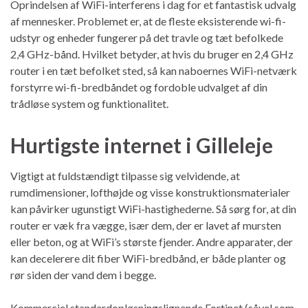
Oprindelsen af ​​WiFi-interferens i dag for et fantastisk udvalg
af mennesker. Problemet er, at de fleste eksisterende wi-fi-
udstyr og enheder fungerer på det travle og tæt befolkede
2,4 GHz-bånd. Hvilket betyder, at hvis du bruger en 2,4 GHz
router i en tæt befolket sted, så kan naboernes WiFi-netværk
forstyrre wi-fi-bredbåndet og fordoble udvalget af din
trådløse system og funktionalitet.
Hurtigste internet i Gilleleje
Vigtigt at fuldstændigt tilpasse sig velvidende, at
rumdimensioner, lofthøjde og visse konstruktionsmaterialer
kan påvirker ugunstigt WiFi-hastighederne. Så sørg for, at din
router er væk fra vægge, især dem, der er lavet af mursten
eller beton, og at WiFi’s største fjender. Andre apparater, der
kan decelerere dit fiber WiFi-bredbånd, er både planter og
rør siden der vand dem i begge.
Kommerciel standardopløsningslignende Fortinet (såvel som