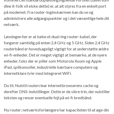
dine it-folk vil elske dette) er, at alt styres fra en enkelt port
på modemet. Fra router-loginskærmen kan du se og
administrere alle adgangspunkter og i det væsentlige hele dit
netværk.
Løsningen her er at købe et dual ring router-kabel, der
fungerer samtidig på enten 2,4 GHz og 5 GHz. Siden 2,4 GHz
routerbånd er hovedsageligt vigtigt for at understøtte ældre
wi-fi-enheder. Det er meget vigtigt at bemærke, at de nyere
enheder, f.eks der er piller som Motorola Xoom og Apple
iPad, spilkonsoller, industrielle bærbare computere og
internetklare tv’er med integreret WiFi.
Du til; Nulstil routerclear internetbrowserens cache og
derefter DNS-indstillinger. Dette er de sikre trin, der nulstiller
teksten og renser eventuelle fejl på wi-fi bredbånd.
Ny router; netværksforlængere har kapaciteten til at øge din