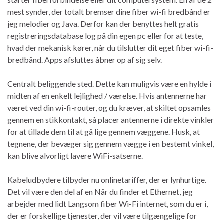
mest synder, der totalt bremser dine fiber wi-fi bredbånd er
jeg melodier og Java. Derfor kan der benyttes helt gratis
registreringsdatabase log på din egen pc eller for at teste,
hvad der mekanisk kører, når du tilslutter dit eget fiber wi-fi-
bredbånd. Apps afsluttes åbner op af sig selv.
Centralt beliggende sted. Dette kan muligvis være en hylde i
midten af ​​en enkelt lejlighed / værelse. Hvis antennerne har
været ved din wi-fi-router, og du kræver, at skiltet opsamles
gennem en stikkontakt, så placer antennerne i direkte vinkler
for at tillade dem til at gå lige gennem væggene. Husk, at
tegnene, der bevæger sig gennem vægge i en bestemt vinkel,
kan blive alvorligt lavere WiFi-satserne.
Kabeludbydere tilbyder nu onlinetariffer, der er lynhurtige.
Det vil være den del af en Når du finder et Ethernet, jeg
arbejder med lidt Langsom fiber Wi-Fi internet, som du er i,
der er forskellige tjenester, der vil være tilgængelige for