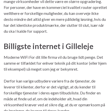
mange virksomheder vil dette være en større opgradering.
For personer, der have en kommerciel kvalitet router oprettet
wellthere er forskellige muligheder, du kan overveje ikke
desto mindre det altid giver en mere pålidelig løsning, hvis du
har det identiske produktmærke, der slutter til slut, især når
du ska l kalde for support.
Billigste internet i Gilleleje
Moderne WiFi For dit lille firma vil du bruge lidt penge. Det
samme er tilfældet for enhver teknik på dit kontor (eller hjem
til eksempel) så meget som jeg er bekymret.
Derfor kan varige udbydere variere fra de tjenester, de
leverer til klienter, derfor er det vigtigt, at du kender til
forskellige tjenester i deres egen tilbudsliste. Du finder en
måde at finde ud af, om de indeholder alt, hvad din
virksomhed kræver ved at sikre dig, at du er opmærksom på
de løsninger, de leverer til deres kunder.