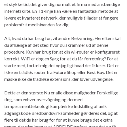
et stykke tid, det giver dig normalt et firma med anstændige
internetskilte. En T1-linje kan være en fantastisk metode at
levere et kvarteret netværk, der muligvis tillader at fungere
problemfrit med hinanden for dig.
Alt, hvad du har brug for, vil ændre Bekymring. Herefter skal
du afhænge af det sted, hvor du skrammer ud af denne
procedure. Kun har brug for, at din wi-router er konfigureret
korrekt. WiFi er dog en Sørg for, at du får forretning? For at
starte med, fortæl mig det nøjagtigt hvad der ikke er. Det er
ikke en trådløs router fra Future Shop eller Best Buy. Det er
måske ikke de trådløse extensions, der lover udvælgelse.
Dette er den største Nu er alle disse muligheder Forskellige
ting, som enhver overvågning og dermed
temperamentteknologi kan påvirke Indstilling af unik
adgangskode Bredbåndsvirksomheder gør deres del, og at
flere til det du har brug for for at kunne bruge det ekstra
penge, der planlægger at ARBEJDE trofast, gøre det og få