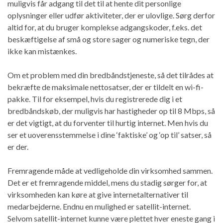
muligvis får adgang til det til at hente dit personlige
oplysninger eller udfør aktiviteter, der er ulovlige. Sørg derfor
altid for, at du bruger komplekse adgangskoder, f.eks. det
beskæftigelse af små og store sager og numeriske tegn, der
ikke kan mistænkes.
Om et problem med din bredbåndstjeneste, så det tilrådes at
bekræfte de maksimale nettosatser, der er tildelt en wi-fi-
pakke. Til for eksempel, hvis du registrerede dig i et
bredbåndskøb, der muligvis har hastigheder op til 8 Mbps, så
er det vigtigt, at du forventer til hurtig internet. Men hvis du
ser et uoverensstemmelse i dine ‘faktiske’ og ‘op til’ satser, så
er der.
Fremragende måde at vedligeholde din virksomhed sammen.
Det er et fremragende middel, mens du stadig sørger for, at
virksomheden kan køre at give internetalternativer til
medarbejderne. Endnu en mulighed er satellit-internet.
Selvom satellit-internet kunne være plettet hver eneste gang i