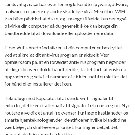
sandsynligvis sårbar over for nogle kendte spyware, adware,
malware, trojanere og andre skadelige vira. Men fiber WiFi
kan blive påvirket af disse, og i mange tilfælde kan det også
påvirke din computer, så du generelt ikke kan bruge din
båndbredde til at downloade eller uploade mere data.
Fiber WiFi-bredbånd sikrer, at din computer er beskyttet
ved at sikre, at dit antivirusprogram er aktuelt. Vær
opmærksom på, at en forældet antivirusprogram begynder
at sluge din værdifulde båndbredde, da det fortsat ønsker at
opgradere sig selv i et nummer af cirkler, indtil du sletter det
for hånd eller installerer det igen.
Teknologi med kapacitet til at sende wi-fi-signaler til
enheder, dette er et alternativ til signaler i et rums region. Nye
routere give dig et antal frekvenser, hurtigere hastigheder og
smarte hjemteknologier, der identificerer hvilke blandt dine
værktøjer, du skal levere prioritet. For mig er det, at det
apparat, du kører vand på Netflix.