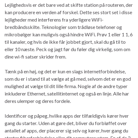
Lejlighedsvis er det bare ved at skifte station på routeren, der
kan producere en verden af ​​forskel. Dette ses stort set i disse
lejligheder med interferens fra yderligere WiFi-
bredbåndsskilte. Teknologier som trådløse telefoner og
mikrobølger kan muligvis også hindre WiFi. Prøv 1 eller 1 1, 6
til kanaler, og hvis de ikke får jobbet gjort, skal du gå til to
eller 10 næste. Peck og jagt før du føler dig virkelig, som om
dine wi-fi satser skrider frem.
Tænk på en høj, og det er kun en slags internetforbindelse,
som du er i stand til at vælge at gå med, selvom det er en god
mulighed at vælge til dit lille firma. Nogle af de andre typer
inkluderer Ethernet, satellitinternet og også en linje. Alle har
deres ulemper og deres fordele.
Identificer og påpeg, hvilke apps der tilfældigvis kører hver
gang du starter. Uden at gøre det, bliver du forbløffet over
antallet af apps, der placerer sig selv og kører, hver gang du
starter fiberforbindelse eller dit computersystem. En af de 2