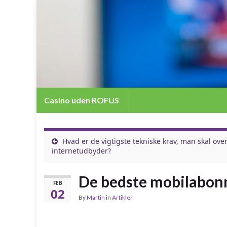
Casino uden ROFUS
Hvad er de vigtigste tekniske krav, man skal ov
internetudbyder?
De bedste mobilabonn
FEB
02
By
Martin
in
Artikler