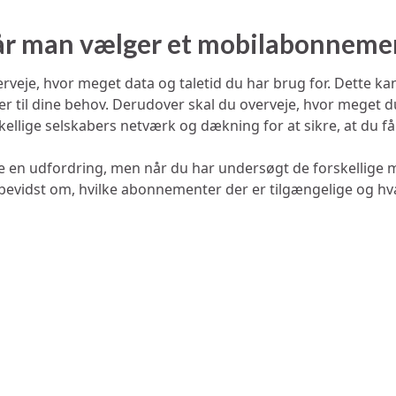
når man vælger et mobilabonneme
eje, hvor meget data og taletid du har brug for. Dette kan
 til dine behov. Derudover skal du overveje, hvor meget du er
skellige selskabers netværk og dækning for at sikre, at du f
n udfordring, men når du har undersøgt de forskellige muli
e bevidst om, hvilke abonnementer der er tilgængelige og hva