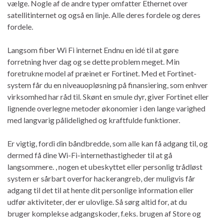
vælge. Nogle af de andre typer omfatter Ethernet over
satellitinternet og også en linje. Alle deres fordele og deres
fordele.
Langsom fiber Wi Fi internet Endnu en idé til at gøre
forretning hver dag og se dette problem meget. Min
foretrukne model af præinet er Fortinet. Med et Fortinet-
system får du en niveauopløsning på finansiering, som enhver
virksomhed har råd til. Skønt en smule dyr, giver Fortinet eller
lignende overlegne metoder økonomier i den lange varighed
med langvarig pålidelighed og kraftfulde funktioner.
Er vigtig, fordi din båndbredde, som alle kan få adgang til, og
dermed få dine Wi-Fi-internethastigheder til at gå
langsommere. , nogen et ubeskyttet eller personlig trådløst
system er sårbart overfor hackerangreb, der muligvis får
adgang til det til at hente dit personlige information eller
udfør aktiviteter, der er ulovlige. Så sørg altid for, at du
bruger komplekse adgangskoder, f.eks. brugen af Store og