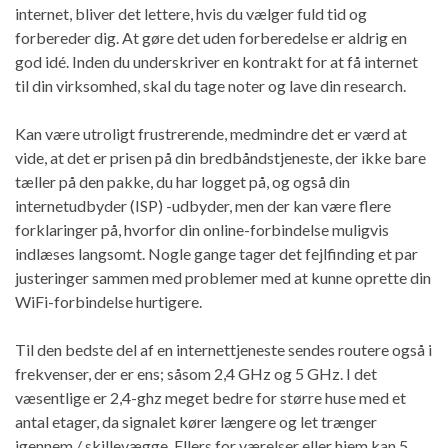
internet, bliver det lettere, hvis du vælger fuld tid og
forbereder dig. At gøre det uden forberedelse er aldrig en
god idé. Inden du underskriver en kontrakt for at få internet
til din virksomhed, skal du tage noter og lave din research.
Kan være utroligt frustrerende, medmindre det er værd at
vide, at det er prisen på din bredbåndstjeneste, der ikke bare
tæller på den pakke, du har logget på, og også din
internetudbyder (ISP) -udbyder, men der kan være flere
forklaringer på, hvorfor din online-forbindelse muligvis
indlæses langsomt. Nogle gange tager det fejlfinding et par
justeringer sammen med problemer med at kunne oprette din
WiFi-forbindelse hurtigere.
Til den bedste del af en internettjeneste sendes routere også i
frekvenser, der er ens; såsom 2,4 GHz og 5 GHz. I det
væsentlige er 2,4-ghz meget bedre for større huse med et
antal etager, da signalet kører længere og let trænger
igennem / skillevægge. Ellers for værelser eller hjem kan 5