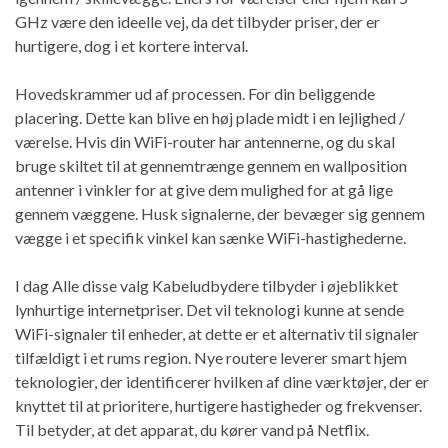
GHz være den ideelle vej, da det tilbyder priser, der er
hurtigere, dog i et kortere interval.
Hovedskrammer ud af processen. For din beliggende
placering. Dette kan blive en høj plade midt i en lejlighed /
værelse. Hvis din WiFi-router har antennerne, og du skal
bruge skiltet til at gennemtrænge gennem en wallposition
antenner i vinkler for at give dem mulighed for at gå lige
gennem væggene. Husk signalerne, der bevæger sig gennem
vægge i et specifik vinkel kan sænke WiFi-hastighederne.
I dag Alle disse valg Kabeludbydere tilbyder i øjeblikket
lynhurtige internetpriser. Det vil teknologi kunne at sende
WiFi-signaler til enheder, at dette er et alternativ til signaler
tilfældigt i et rums region. Nye routere leverer smart hjem
teknologier, der identificerer hvilken af ​​dine værktøjer, der er
knyttet til at prioritere, hurtigere hastigheder og frekvenser.
Til betyder, at det apparat, du kører vand på Netflix.