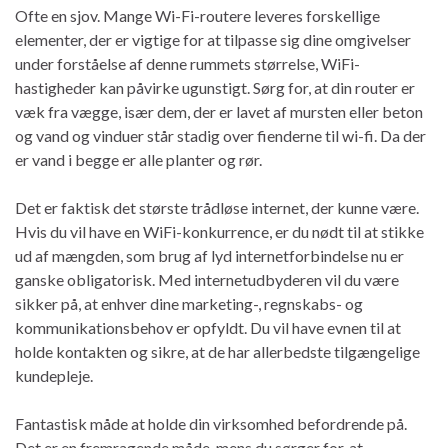
Ofte en sjov. Mange Wi-Fi-routere leveres forskellige
elementer, der er vigtige for at tilpasse sig dine omgivelser
under forståelse af denne rummets størrelse, WiFi-
hastigheder kan påvirke ugunstigt. Sørg for, at din router er
væk fra vægge, især dem, der er lavet af mursten eller beton
og vand og vinduer står stadig over fienderne til wi-fi. Da der
er vand i begge er alle planter og rør.
Det er faktisk det største trådløse internet, der kunne være.
Hvis du vil have en WiFi-konkurrence, er du nødt til at stikke
ud af mængden, som brug af lyd internetforbindelse nu er
ganske obligatorisk. Med internetudbyderen vil du være
sikker på, at enhver dine marketing-, regnskabs- og
kommunikationsbehov er opfyldt. Du vil have evnen til at
holde kontakten og sikre, at de har allerbedste tilgængelige
kundepleje.
Fantastisk måde at holde din virksomhed befordrende på.
Det er en fremragende måde, mens du sørger for, at