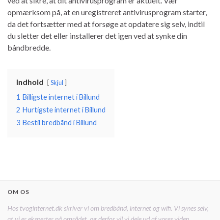
ved at sikre, at dit antivirusprogram er aktuelt. Vær
opmærksom på, at en uregistreret antivirusprogram starter,
da det fortsætter med at forsøge at opdatere sig selv, indtil
du sletter det eller installerer det igen ved at synke din
båndbredde.
Indhold
Skjul
1
Billigste internet i Billund
2
Hurtigste internet i Billund
3
Bestil bredbånd i Billund
OM OS
Hos tvoginternet.dk skriver vi om bredbånd, internet og wifi. Vi synes selv,
at vi er eksperter på området, og derfor vil vi dele ud af vores viden.