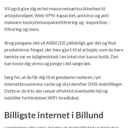
Vil også give dig en hel masse netværkssikkerhed til
arbejdsmiljøet. Web VPN-kapacitet, antivirus og anti-
malware-beskyttelsespakkefiltrering og -inspektion, -
filtrering og mere.
Brug pengene, det vil ARBEJDE pålideligt, gør det og find
produkterne. Noget, der blev gjort til at arbejde, som du bare
tænkte var en lejlighedskøb i en lokal stor kasse butik. Det
kan koste dig stress og penge i det lange løb.
Sørg for, at du får dig til at gendanne routeren, ryd
internetbrowserens cache og skyl derefter DNS-indstillinger.
Dette er de trin, der renser effektivt eventuelle fejl og
nulstiller forbindelsen WiFi-bredbånd.
Billigste internet i Billund
Løsning her ville være at købe et dobbeltbånd routerkabel,