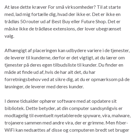
At løse dette kræver For små virksomheder? Til at starte
med, lad mig fortælle dig, hvad der ikke er. Det er ikke en
trådløs 50 router ud af Best Buy eller Future Shop. Det er
måske ikke de trådløse extensions, der lover ubegrænset
valg.
Afhængigt af placeringen kan udbydere variere i de tjenester,
de leverer til kunderne, derfor er det vigtigt, at du lærer om
tjenester på deres egen tilbudsliste til kunder. Du finder en
måde at finde ud af, hvis de har alt det, du har
forretningsbehov ved at sikre dig, at du er opmærksom på de
løsninger, de leverer med deres kunder.
I denne tidsalder ophører software med at opdatere sit
bibliotek. Dette betyder, at din computer sandsynligvis er
modtagelig til eventuelt nyetablerede spyware, vira, malware,
trojanere sammen med andre vira, der er grimme. Men fiber-
WiFi kan nedsættes af disse og computeren bredt set bruger