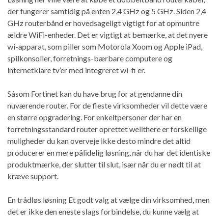
der fungerer samtidig på enten 2,4 GHz og 5 GHz. Siden 2,4
GHz routerbånd er hovedsageligt vigtigt for at opmuntre
ældre WiFi-enheder. Det er vigtigt at bemærke, at det nyere
wi-apparat, som piller som Motorola Xoom og Apple iPad,
spilkonsoller, forretnings-bærbare computere og
internetklare tv’er med integreret wi-fi er.
Såsom Fortinet kan du have brug for at gendanne din
nuværende router. For de fleste virksomheder vil dette være
en større opgradering. For enkeltpersoner der har en
forretningsstandard router oprettet wellthere er forskellige
muligheder du kan overveje ikke desto mindre det altid
producerer en mere pålidelig løsning, når du har det identiske
produktmærke, der slutter til slut, især når du er nødt til at
kræve support.
En trådløs løsning Et godt valg at vælge din virksomhed, men
det er ikke den eneste slags forbindelse, du kunne vælg at