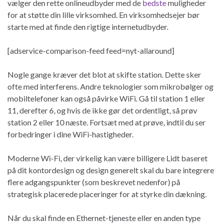
vælger den rette onlineudbyder med de
bedste
muligheder
for at støtte din lille virksomhed. En virksomhedsejer bør
starte med at finde den rigtige internetudbyder.
[adservice-comparison-feed feed=nyt-allaround]
Nogle gange kræver det blot at skifte station. Dette sker
ofte med interferens. Andre teknologier som mikrobølger og
mobiltelefoner kan også påvirke WiFi. Gå til station 1 eller
11, derefter 6, og hvis de ikke gør det ordentligt, så prøv
station 2 eller 10 næste. Fortsæt med at prøve, indtil du ser
forbedringer i dine WiFi-hastigheder.
Moderne Wi-Fi, der virkelig kan være billigere Lidt baseret
på dit kontordesign og design generelt skal du bare integrere
flere adgangspunkter (som beskrevet nedenfor) på
strategisk placerede placeringer for at styrke din dækning.
Når du skal finde en Ethernet-tjeneste eller en anden type