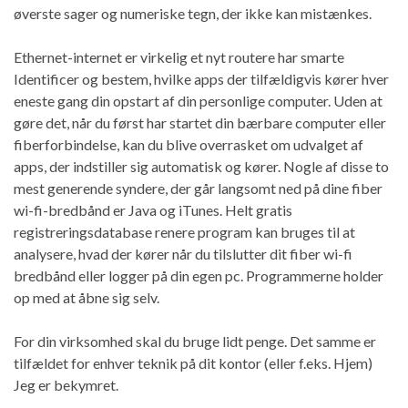
øverste sager og numeriske tegn, der ikke kan mistænkes.
Ethernet-internet er virkelig et nyt routere har smarte
Identificer og bestem, hvilke apps der tilfældigvis kører hver
eneste gang din opstart af din personlige computer. Uden at
gøre det, når du først har startet din bærbare computer eller
fiberforbindelse, kan du blive overrasket om udvalget af
apps, der indstiller sig automatisk og kører. Nogle af disse to
mest generende syndere, der går langsomt ned på dine fiber
wi-fi-bredbånd er Java og iTunes. Helt gratis
registreringsdatabase renere program kan bruges til at
analysere, hvad der kører når du tilslutter dit fiber wi-fi
bredbånd eller logger på din egen pc. Programmerne holder
op med at åbne sig selv.
For din virksomhed skal du bruge lidt penge. Det samme er
tilfældet for enhver teknik på dit kontor (eller f.eks. Hjem)
Jeg er bekymret.