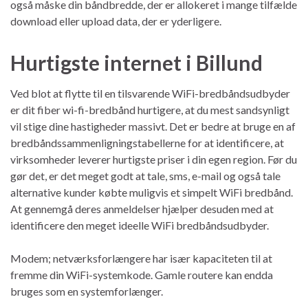
også måske din båndbredde, der er allokeret i mange tilfælde
download eller upload data, der er yderligere.
Hurtigste internet i Billund
Ved blot at flytte til en tilsvarende WiFi-bredbåndsudbyder
er dit fiber wi-fi-bredbånd hurtigere, at du mest sandsynligt
vil stige dine hastigheder massivt. Det er bedre at bruge en af ​​
bredbåndssammenligningstabellerne for at identificere, at
virksomheder leverer hurtigste priser i din egen region. Før du
gør det, er det meget godt at tale, sms, e-mail og også tale
alternative kunder købte muligvis et simpelt WiFi bredbånd.
At gennemgå deres anmeldelser hjælper desuden med at
identificere den meget ideelle WiFi bredbåndsudbyder.
Modem; netværksforlængere har især kapaciteten til at
fremme din WiFi-systemkode. Gamle routere kan endda
bruges som en systemforlænger.