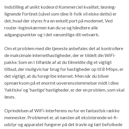
Indstilling af unikt kodeord Kommerciel kvalitet, løsning-
lignende Fortinet (såvel som dine it-folk vil elske dette) er
det, hvad der styres fra en enkelt port på modemet. Ved
router-loginskærmen kan du se og håndtere alle
adgangspunkter og i det væsentlige dit netværk.
Om et problem med din tjeneste anbefales det at kontrollere
de maksimale internethastigheder, der er tildelt din WiFi-
pakke. Som en I tilfælde af at du tilmeldte dig et vigtigt
tilbud, der muligvis har brug for hastigheder op til 8 Mbps, er
det vigtigt, at du foregribe internet. Men når du bliver
opmærksom på et enormt uoverensstemmelser midt i dine
‘faktiske’ og ‘hastige’ hastigheder, er der en problem, som skal
løses.
Oprindelsen af ​​WiFi-interferens nu for en fantastisk række
mennesker. Problemet er, at næsten alt eksisterende wi-fi-
udstyr og apparatet fungerer på det travle og tæt befolkede