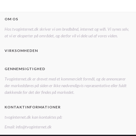
OM OS
Hos tvoginternet.dk skriver vi om bredbånd, internet og wifi. Vi synes selv,
at vi er eksperter på området, og derfor vil vi dele ud af vores viden.
VIRKSOMHEDEN
GENNEMSIGTIGHED
Tvoginternet.dk er drevet med et kommercielt formål, og de annoncører
der markedsføres på siden er ikke nødvendigvis repræsentative eller fuldt
dækkende for det der findes på markedet.
KONTAKTINFORMATIONER
tvoginternet.dk kan kontaktes på:
Email: info@tvoginternet.dk