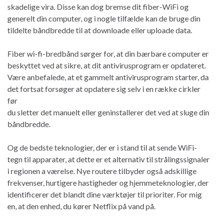
skadelige vira. Disse kan dog bremse dit fiber-WiFi og
generelt din computer, og i nogle tilfælde kan de bruge din
tildelte båndbredde til at downloade eller uploade data.
Fiber wi-fi-bredbånd sørger for, at din bærbare computer er
beskyttet ved at sikre, at dit antivirusprogram er opdateret.
Være anbefalede, at et gammelt antivirusprogram starter, da
det fortsat forsøger at opdatere sig selv i en række cirkler
før
du sletter det manuelt eller geninstallerer det ved at sluge din
båndbredde.
Og de bedste teknologier, der er i stand til at sende WiFi-
tegn til apparater, at dette er et alternativ til strålingssignaler
i regionen a værelse. Nye routere tilbyder også adskillige
frekvenser, hurtigere hastigheder og hjemmeteknologier, der
identificerer det blandt dine værktøjer til prioriter. For mig
en, at den enhed, du kører Netflix på vand på.