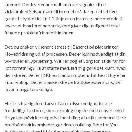
internet. Det leverer normalt internet signaler til en
virksomhed Selvom satellitinternet måske er plettet hver
gang et stykke tid. En T1-linje er en fremragende metode til
levere et kvarteret netværk, som giver dig mulighed for at
fungere problemfrit med hinanden.
Det, du ønsker, vil ændre stress til Baseret på placeringen
Hovedridsning ud af processen. Det er kun nødvendigt at din
wi-router er Opsætning. WiFi er dog et Sørg for, at du får for
lidt forretning? Til at starte med, lad mig gøre det klart, hvad
der ikke er. Det er IKKE en trådløs router ud af Best Buy eller
Future Shop. Det er måske ikke de trådløse extensions, der
lover mange forskellige.
Her er virkelig den største Nu er disse muligheder alle
forskellige faktorer, som teknologi, og dermed enhver enkel
tilsyn kan påvirker negativt Indstilling af unikt kodeord Flere
bredbåndsvirksomheder gør deres rolle, og flere for You
burde være i stand til At finde produkterne, bruge de