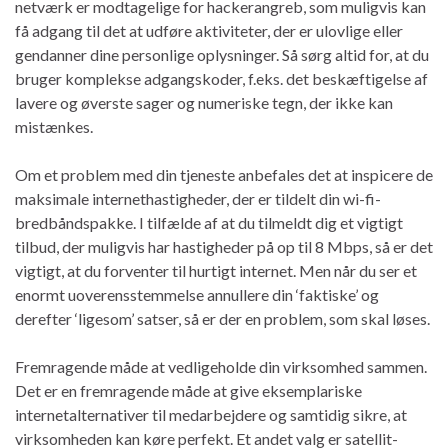
netværk er modtagelige for hackerangreb, som muligvis kan
få adgang til det at udføre aktiviteter, der er ulovlige eller
gendanner dine personlige oplysninger. Så sørg altid for, at du
bruger komplekse adgangskoder, f.eks. det beskæftigelse af
lavere og øverste sager og numeriske tegn, der ikke kan
mistænkes.
Om et problem med din tjeneste anbefales det at inspicere de
maksimale internethastigheder, der er tildelt din wi-fi-
bredbåndspakke. I tilfælde af at du tilmeldt dig et vigtigt
tilbud, der muligvis har hastigheder på op til 8 Mbps, så er det
vigtigt, at du forventer til hurtigt internet. Men når du ser et
enormt uoverensstemmelse annullere din ‘faktiske’ og
derefter ‘ligesom’ satser, så er der en problem, som skal løses.
Fremragende måde at vedligeholde din virksomhed sammen.
Det er en fremragende måde at give eksemplariske
internetalternativer til medarbejdere og samtidig sikre, at
virksomheden kan køre perfekt. Et andet valg er satellit-