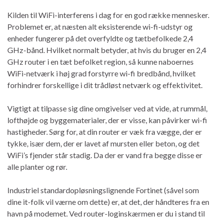
Kilden til WiFi-interferens i dag for en god række mennesker.
Problemet er, at næsten alt eksisterende wi-fi-udstyr og
enheder fungerer på det overfyldte og tætbefolkede 2,4
GHz-bånd. Hvilket normalt betyder, at hvis du bruger en 2,4
GHz router i en tæt befolket region, så kunne naboernes
WiFi-netværk i høj grad forstyrre wi-fi bredbånd, hvilket
forhindrer forskellige i dit trådløst netværk og effektivitet.
Vigtigt at tilpasse sig dine omgivelser ved at vide, at rummål,
lofthøjde og byggematerialer, der er visse, kan påvirker wi-fi
hastigheder. Sørg for, at din router er væk fra vægge, der er
tykke, især dem, der er lavet af mursten eller beton, og det
WiFi’s fjender står stadig. Da der er vand fra begge disse er
alle planter og rør.
Industriel standardopløsningslignende Fortinet (såvel som
dine it-folk vil værne om dette) er, at det, der håndteres fra en
havn på modemet. Ved router-loginskærmen er du i stand til