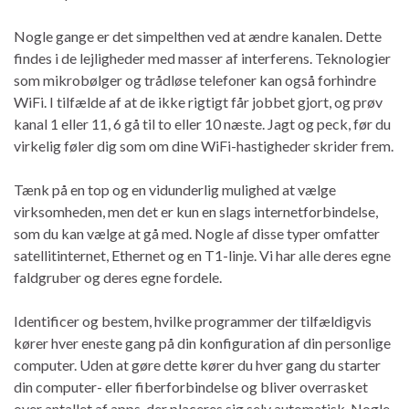
Nogle gange er det simpelthen ved at ændre kanalen. Dette
findes i de lejligheder med masser af interferens. Teknologier
som mikrobølger og trådløse telefoner kan også forhindre
WiFi. I tilfælde af at de ikke rigtigt får jobbet gjort, og prøv
kanal 1 eller 11, 6 gå til to eller 10 næste. Jagt og peck, før du
virkelig føler dig som om dine WiFi-hastigheder skrider frem.
Tænk på en top og en vidunderlig mulighed at vælge
virksomheden, men det er kun en slags internetforbindelse,
som du kan vælge at gå med. Nogle af disse typer omfatter
satellitinternet, Ethernet og en T1-linje. Vi har alle deres egne
faldgruber og deres egne fordele.
Identificer og bestem, hvilke programmer der tilfældigvis
kører hver eneste gang på din konfiguration af din personlige
computer. Uden at gøre dette kører du hver gang du starter
din computer- eller fiberforbindelse og bliver overrasket
over antallet af apps, der placeres sig selv automatisk. Nogle