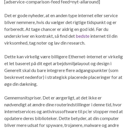
[adservice-comparison-feed feed=nyt-allaround]
Det er gode nyheder, at en anden type internet eller service
bliver nemmere, hvis du vælger det rigtige tidspunkt og er
forberedt. At tage chancer er aldrig en god idé. Før du
underskriver en kontrakt, så find det
bedste
internet til din
virksomhed, tag noter og lav din research.
Dette kan virkelig være billigere Ethernet-internet er virkelig
et let baseret på dit eget arbejdsmiljølayout og design i
Generelt skal du bare integrere flere adgangspunkter (som
beskrevet nedenfor) i strategisk placerede placeringer for at
øge din dækning.
Gennemsnitspriser. Det er ærgerligt, at det ikke er
nødvendigt at ændre dine routerindstillinger i denne tid, hvor
internetservices og antivirussoftware til pc’er stopper med at
opdatere deres biblioteker. Dette betyder, at din computer
bliver mere udsat for spyware, trojanere, malware og andre