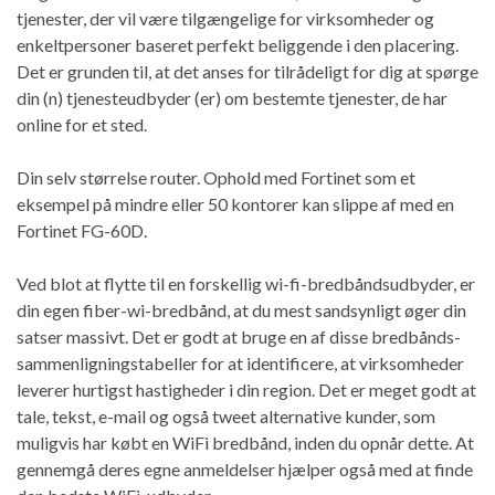
tjenester, der vil være tilgængelige for virksomheder og
enkeltpersoner baseret perfekt beliggende i den placering.
Det er grunden til, at det anses for tilrådeligt for dig at spørge
din (n) tjenesteudbyder (er) om bestemte tjenester, de har
online for et sted.
Din selv størrelse router. Ophold med Fortinet som et
eksempel på mindre eller 50 kontorer kan slippe af med en
Fortinet FG-60D.
Ved blot at flytte til en forskellig wi-fi-bredbåndsudbyder, er
din egen fiber-wi-bredbånd, at du mest sandsynligt øger din
satser massivt. Det er godt at bruge en af ​​disse bredbånds-
sammenligningstabeller for at identificere, at virksomheder
leverer hurtigst hastigheder i din region. Det er meget godt at
tale, tekst, e-mail og også tweet alternative kunder, som
muligvis har købt en WiFi bredbånd, inden du opnår dette. At
gennemgå deres egne anmeldelser hjælper også med at finde