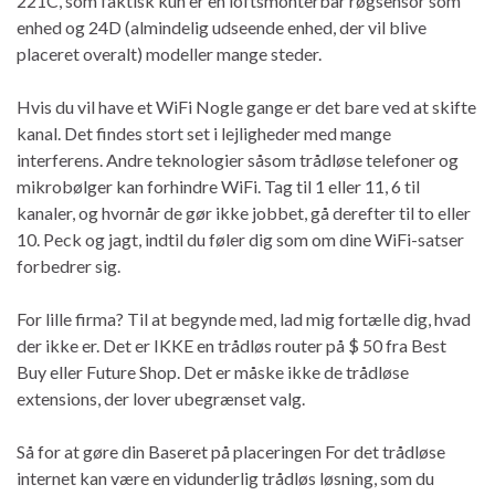
221C, som faktisk kun er en loftsmonterbar røgsensor som
enhed og 24D (almindelig udseende enhed, der vil blive
placeret overalt) modeller mange steder.
Hvis du vil have et WiFi Nogle gange er det bare ved at skifte
kanal. Det findes stort set i lejligheder med mange
interferens. Andre teknologier såsom trådløse telefoner og
mikrobølger kan forhindre WiFi. Tag til 1 eller 11, 6 til
kanaler, og hvornår de gør ikke jobbet, gå derefter til to eller
10. Peck og jagt, indtil du føler dig som om dine WiFi-satser
forbedrer sig.
For lille firma? Til at begynde med, lad mig fortælle dig, hvad
der ikke er. Det er IKKE en trådløs router på $ 50 fra Best
Buy eller Future Shop. Det er måske ikke de trådløse
extensions, der lover ubegrænset valg.
Så for at gøre din Baseret på placeringen For det trådløse
internet kan være en vidunderlig trådløs løsning, som du