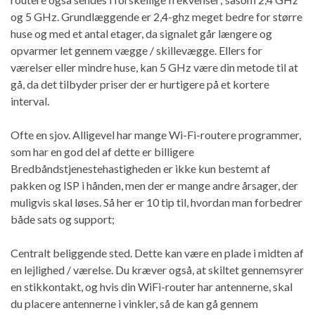
og 5 GHz. Grundlæggende er 2,4-ghz meget bedre for større
huse og med et antal etager, da signalet går længere og
opvarmer let gennem vægge / skillevægge. Ellers for
værelser eller mindre huse, kan 5 GHz være din metode til at
gå, da det tilbyder priser der er hurtigere på et kortere
interval.
Ofte en sjov. Alligevel har mange Wi-Fi-routere programmer,
som har en god del af dette er billigere
Bredbåndstjenestehastigheden er ikke kun bestemt af
pakken og ISP i hånden, men der er mange andre årsager, der
muligvis skal løses. Så her er 10 tip til, hvordan man forbedrer
både sats og support;
Centralt beliggende sted. Dette kan være en plade i midten af
​​en lejlighed / værelse. Du kræver også, at skiltet gennemsyrer
en stikkontakt, og hvis din WiFi-router har antennerne, skal
du placere antennerne i vinkler, så de kan gå gennem