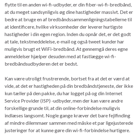
flytte til en anden wi-fi-udbyder, er din fiber-wi-fi-bredbånd,
at du meget sandsynligvis øg dine hastigheder massivt. Det er
bedre at bruge en af ​​bredbåndssammenligningstabellerne til
at identificere, hvilke virksomheder der leverer hurtigste
hastigheder i din egen region. Inden du opnår det, er det godt
at tale, tekstmeddelelse, e-mail og også tweet kunder har
muligvis brugt et WiFi-bredbånd. At gennemgå deres egne
anmeldelser hjælper desuden med at fastlægge wi-fi-
bredbåndsudbyderen det er bedst.
Kan være utroligt frustrerende, bortset fra at det er værd at
vide, at det er hastigheden på din bredbåndstjeneste, der ikke
kun tæller på den pakke, du har logget på og din Internet
Service Provider (ISP) -udbyder, men der kan være andre
forskellige grunde til, at din online-forbindelse muligvis
indlæses langsomt. Nogle gange kræver det bare fejlfinding
af mindre dilemmaer sammen med måske et par ligejusterede
justeringer for at kunne gøre din wi-fi-forbindelse hurtigere.