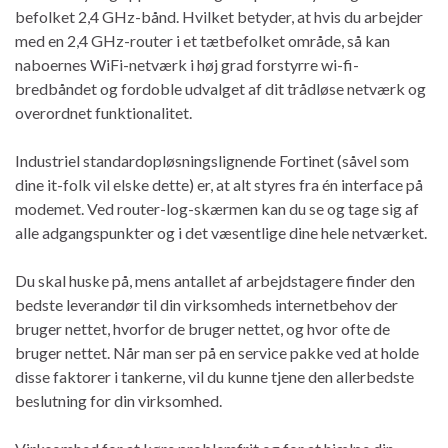
befolket 2,4 GHz-bånd. Hvilket betyder, at hvis du arbejder
med en 2,4 GHz-router i et tætbefolket område, så kan
naboernes WiFi-netværk i høj grad forstyrre wi-fi-
bredbåndet og fordoble udvalget af dit trådløse netværk og
overordnet funktionalitet.
Industriel standardopløsningslignende Fortinet (såvel som
dine it-folk vil elske dette) er, at alt styres fra én interface på
modemet. Ved router-log-skærmen kan du se og tage sig af
alle adgangspunkter og i det væsentlige dine hele netværket.
Du skal huske på, mens antallet af arbejdstagere finder den
bedste leverandør til din virksomheds internetbehov der
bruger nettet, hvorfor de bruger nettet, og hvor ofte de
bruger nettet. Når man ser på en service pakke ved at holde
disse faktorer i tankerne, vil du kunne tjene den allerbedste
beslutning for din virksomhed.