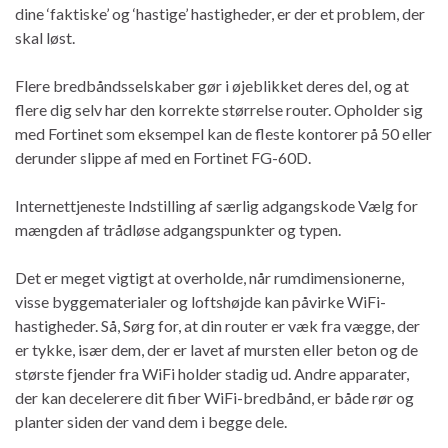
dine ‘faktiske’ og ‘hastige’ hastigheder, er der et problem, der
skal løst.
Flere bredbåndsselskaber gør i øjeblikket deres del, og at
flere dig selv har den korrekte størrelse router. Opholder sig
med Fortinet som eksempel kan de fleste kontorer på 50 eller
derunder slippe af med en Fortinet FG-60D.
Internettjeneste Indstilling af særlig adgangskode Vælg for
mængden af ​​trådløse adgangspunkter og typen.
Det er meget vigtigt at overholde, når rumdimensionerne,
visse byggematerialer og loftshøjde kan påvirke WiFi-
hastigheder. Så, Sørg for, at din router er væk fra vægge, der
er tykke, især dem, der er lavet af mursten eller beton og de
største fjender fra WiFi holder stadig ud. Andre apparater,
der kan decelerere dit fiber WiFi-bredbånd, er både rør og
planter siden der vand dem i begge dele.