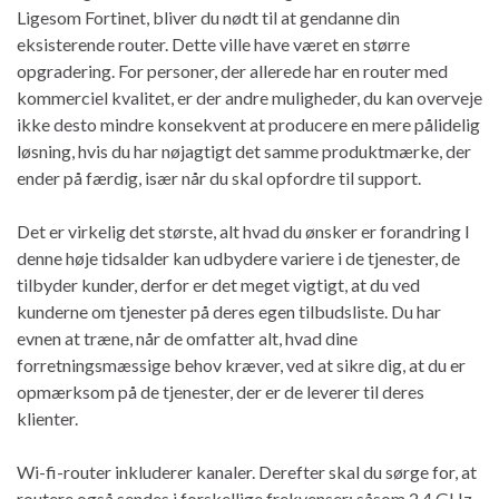
Ligesom Fortinet, bliver du nødt til at gendanne din
eksisterende router. Dette ville have været en større
opgradering. For personer, der allerede har en router med
kommerciel kvalitet, er der andre muligheder, du kan overveje
ikke desto mindre konsekvent at producere en mere pålidelig
løsning, hvis du har nøjagtigt det samme produktmærke, der
ender på færdig, især når du skal opfordre til support.
Det er virkelig det største, alt hvad du ønsker er forandring I
denne høje tidsalder kan udbydere variere i de tjenester, de
tilbyder kunder, derfor er det meget vigtigt, at du ved
kunderne om tjenester på deres egen tilbudsliste. Du har
evnen at træne, når de omfatter alt, hvad dine
forretningsmæssige behov kræver, ved at sikre dig, at du er
opmærksom på de tjenester, der er de leverer til deres
klienter.
Wi-fi-router inkluderer kanaler. Derefter skal du sørge for, at
routere også sendes i forskellige frekvenser; såsom 2,4 GHz