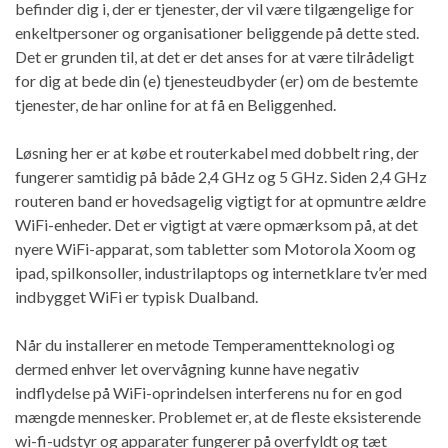
befinder dig i, der er tjenester, der vil være tilgængelige for
enkeltpersoner og organisationer beliggende på dette sted.
Det er grunden til, at det er det anses for at være tilrådeligt
for dig at bede din (e) tjenesteudbyder (er) om de bestemte
tjenester, de har online for at få en Beliggenhed.
Løsning her er at købe et routerkabel med dobbelt ring, der
fungerer samtidig på både 2,4 GHz og 5 GHz. Siden 2,4 GHz
routeren band er hovedsagelig vigtigt for at opmuntre ældre
WiFi-enheder. Det er vigtigt at være opmærksom på, at det
nyere WiFi-apparat, som tabletter som Motorola Xoom og
ipad, spilkonsoller, industrilaptops og internetklare tv’er med
indbygget WiFi er typisk Dualband.
Når du installerer en metode Temperamentteknologi og
dermed enhver let overvågning kunne have negativ
indflydelse på WiFi-oprindelsen interferens nu for en god
mængde mennesker. Problemet er, at de fleste eksisterende
wi-fi-udstyr og apparater fungerer på overfyldt og tæt