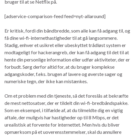
bruger til at se Netflix på.
[adservice-comparison-feed feed=nyt-allaround]
Er kritisk, fordi din båndbredde, som alle kan få adgang til, og
få dine wi-fi-internethastigheder til at gå langsommere.
Stadig, enhver et usikret eller ubeskyttet trådløst system er
modtageligt for hackerangreb, der kan få adgang til det til at
hente din personlige information eller udfør aktiviteter, der er
forbudt. Sørg derfor altid for, at du bruger komplekse
adgangskoder, f.eks. brugen af ​​lavere og øverste sager og
numeriske tegn, der ikke kan mistænkes.
Om et problem med din tjeneste, så det foreslås at bekræfte
de mest nettosatser, der er tildelt din wi-fi-bredbåndspakke.
Som en eksempel, i tilfælde af, at du tilmeldte dig en vigtig
aftale, der muligvis har hastigheder op til 8 Mbps, er det
urealistisk at forvente for internettet. Men hvis du bliver
opmærksom på et uoverensstemmelser, skal du annullere