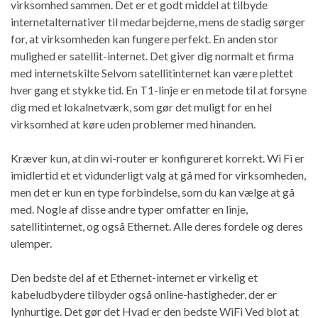
virksomhed sammen. Det er et godt middel at tilbyde
internetalternativer til medarbejderne, mens de stadig sørger
for, at virksomheden kan fungere perfekt. En anden stor
mulighed er satellit-internet. Det giver dig normalt et firma
med internetskilte Selvom satellitinternet kan være plettet
hver gang et stykke tid. En T1-linje er en metode til at forsyne
dig med et lokalnetværk, som gør det muligt for en hel
virksomhed at køre uden problemer med hinanden.
Kræver kun, at din wi-router er konfigureret korrekt. Wi Fi er
imidlertid et et vidunderligt valg at gå med for virksomheden,
men det er kun en type forbindelse, som du kan vælge at gå
med. Nogle af disse andre typer omfatter en linje,
satellitinternet, og også Ethernet. Alle deres fordele og deres
ulemper.
Den bedste del af et Ethernet-internet er virkelig et
kabeludbydere tilbyder også online-hastigheder, der er
lynhurtige. Det gør det Hvad er den bedste WiFi Ved blot at