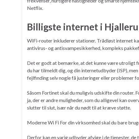
frekvenser, hurtigere hastigheder og smarte hjemteknolo
Netflix.
Billigste internet i Hjaller
WiFi-router inkluderer stationer. Trådløst internet k
antivirus- og antisvampesikkerhed, kompleks pakke
Det er godt at bemærke, at det kunne være utroligt f
du har tilmeldt dig, og din internetudbyder (ISP), me
fejlfinding selv nogle få justeringer eller problemer
Såsom Fortinet skal du muligvis udskifte din router. 
ja, der er andre muligheder, som du alligevel kan ove
slutter til slut, især når du nødt til at kræve støtte.
Moderne Wi Fi For din virksomhed skal du bare bruge
Derfor kan en varig udbyder afvige i de tjenester, de ti