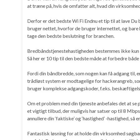
at træne på, hvis de omfatter alt, hvad din virksomhed
Derfor er det bedste Wi Fi Endnu et tip til at lave D
bruger nettet, hvorfor de bruger internettet, og bare 
tage den bedste beslutning for branchen.
Bredbåndstjenestehastigheden bestemmes ikke kun af 
Så her er 10 tip til den bedste måde at forbedre både 
Fordi din båndbredde, som nogen kan få adgang til, er
trådløst system er modtagelige for hackerangreb, som k
bruger komplekse adgangskoder, f.eks. beskæftigelse
Om et problem med din tjeneste anbefales det at se p
et vigtigt tilbud, der muligvis har satser op til 8 Mb
annullere din ‘faktiske’ og ‘hastighed’ -hastighed, så 
Fantastisk løsning for at holde din virksomhed søgba