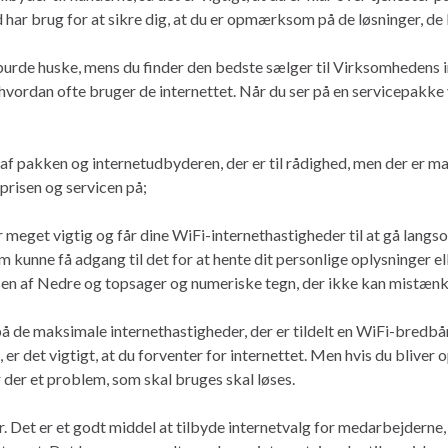
 har brug for at sikre dig, at du er opmærksom på de løsninger, de l
u burde huske, mens du finder den bedste sælger til Virksomhedens i
hvordan ofte bruger de internettet. Når du ser på en servicepakke v
pakken og internetudbyderen, der er til rådighed, men der er ma
prisen og servicen på;
 meget vigtig og får dine WiFi-internethastigheder til at gå langs
unne få adgang til det for at hente dit personlige oplysninger eller
n af ​​Nedre og topsager og numeriske tegn, der ikke kan mistænk
å de maksimale internethastigheder, der er tildelt en WiFi-bredbå
ps, er det vigtigt, at du forventer for internettet. Men hvis du bl
er der et problem, som skal bruges skal løses.
r. Det er et godt middel at tilbyde internetvalg for medarbejderne