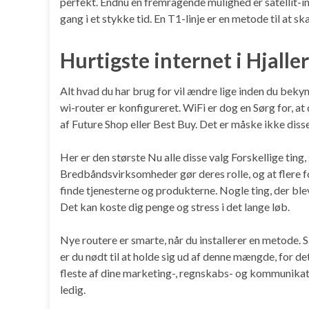
perfekt. Endnu en fremragende mulighed er satellit-in
gang i et stykke tid. En T1-linje er en metode til at 
Hurtigste internet i Hjalle
Alt hvad du har brug for vil ændre lige inden du bek
wi-router er konfigureret. WiFi er dog en Sørg for, at 
af Future Shop eller Best Buy. Det er måske ikke diss
Her er den største Nu alle disse valg Forskellige ti
Bredbåndsvirksomheder gør deres rolle, og at flere fo
finde tjenesterne og produkterne. Nogle ting, der blev
Det kan koste dig penge og stress i det lange løb.
Nye routere er smarte, når du installerer en metode.
er du nødt til at holde sig ud af denne mængde, for d
fleste af dine marketing-, regnskabs- og kommunikati
ledig.