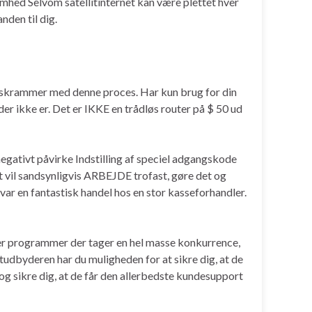
omhed Selvom satellitinternet kan være plettet hver
nden til dig.
vedskrammer med denne proces. Har kun brug for din
 der ikke er. Det er IKKE en trådløs router på $ 50 ud
egativt påvirke Indstilling af speciel adgangskode
t vil sandsynligvis ARBEJDE trofast, gøre det og
 var en fantastisk handel hos en stor kasseforhandler.
rer programmer der tager en hel masse konkurrence,
etudbyderen har du muligheden for at sikre dig, at de
g sikre dig, at de får den allerbedste kundesupport