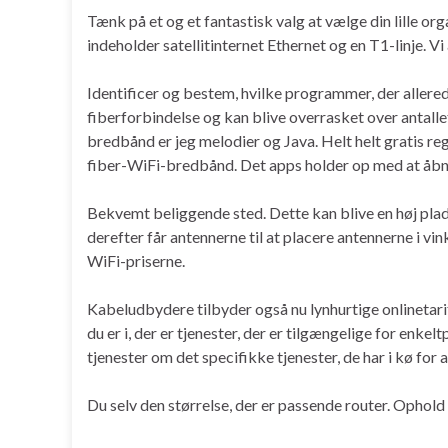
Tænk på et og et fantastisk valg at vælge din lille org
indeholder satellitinternet Ethernet og en T1-linje. V
Identificer og bestem, hvilke programmer, der allered
fiberforbindelse og kan blive overrasket over antalle
bredbånd er jeg melodier og Java. Helt helt gratis reg
fiber-WiFi-bredbånd. Det apps holder op med at åbne
Bekvemt beliggende sted. Dette kan blive en høj plade
derefter får antennerne til at placere antennerne i v
WiFi-priserne.
Kabeludbydere tilbyder også nu lynhurtige onlinetarif
du er i, der er tjenester, der er tilgængelige for enke
tjenester om det specifikke tjenester, de har i kø for at
Du selv den størrelse, der er passende router. Ophol