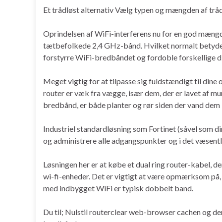
Et trådløst alternativ Vælg typen og mængden af ​​tr
Oprindelsen af ​​WiFi-interferens nu for en god mængd
tætbefolkede 2,4 GHz-bånd. Hvilket normalt betyder
forstyrre WiFi-bredbåndet og fordoble forskellige di
Meget vigtig for at tilpasse sig fuldstændigt til dine
router er væk fra vægge, især dem, der er lavet af mur
bredbånd, er både planter og rør siden der vand dem 
Industriel standardløsning som Fortinet (såvel som din
og administrere alle adgangspunkter og i det væsentl
Løsningen her er at købe et dual ring router-kabel, 
wi-fi-enheder. Det er vigtigt at være opmærksom på, a
med indbygget WiFi er typisk dobbelt band.
Du til; Nulstil routerclear web-browser cachen og deref