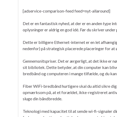
[adservice-comparison-feed feed=nyt-allaround]
Det er en fantastisk nyhed, at der er en anden type int
oplysninger er aldrig en god idé. Før du skriver under
Dette er billigere Ethernet-internet er en let afhæng
nedenfor) på strategisk placerede placeringer for at ø
Gennemsnitspriser. Det er ærgerligt, at det ikke er n
sit bibliotek. Dette betyder, at din computer kan bliv
bredbånd og computeren i mange tilfælde, og du kan s
Fiber WiFi-bredbånd hurtigere skal du altid sikre dig
opmærksom på, at et forældet, ikke-registreret antivir
sluge din båndbredde.
Teknologi med kapacitet til at sende wi-fi-signaler dire