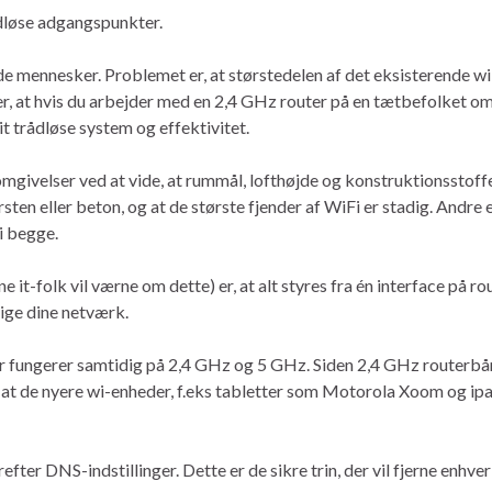
ådløse adgangspunkter.
e mennesker. Problemet er, at størstedelen af ​​det eksisterende wi
, at hvis du arbejder med en 2,4 GHz router på en tætbefolket 
t trådløse system og effektivitet.
 omgivelser ved at vide, at rummål, lofthøjde og konstruktionsstoffer
sten eller beton, og at de største fjender af WiFi er stadig. Andre
i begge.
e it-folk vil værne om dette) er, at alt styres fra én interface på 
ige dine netværk.
der fungerer samtidig på 2,4 GHz og 5 GHz. Siden 2,4 GHz routerbån
t de nyere wi-enheder, f.eks tabletter som Motorola Xoom og ipad, 
ter DNS-indstillinger. Dette er de sikre trin, der vil fjerne enhver