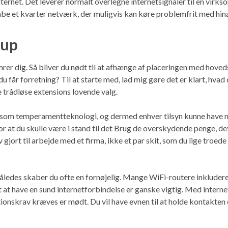
ternet. Det leverer normalt overlegne internetsignaler til en virks
skabe et kvarter netværk, der muligvis kan køre problemfrit med hina
rup
ymrer dig. Så bliver du nødt til at afhænge af placeringen med ho
du får forretning? Til at starte med, lad mig gøre det er klart, hvad
e trådløse extensions lovende valg.
ng, som temperamentteknologi, og dermed enhver tilsyn kunne have n
r at du skulle være i stand til det Brug de overskydende penge, de
 gjort til arbejde med et firma, ikke et par skit, som du lige troede
 Således skaber du ofte en fornøjelig. Mange WiFi-routere inklude
et at have en sund internetforbindelse er ganske vigtig. Med intern
onskrav kræves er mødt. Du vil have evnen til at holde kontakten o