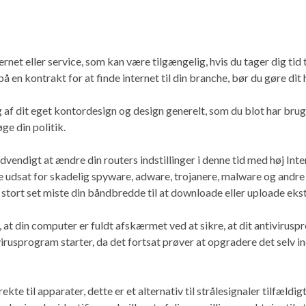
ernet eller service, som kan være tilgængelig, hvis du tager dig tid 
 på en kontrakt for at finde internet til din branche, bør du gøre d
ig af dit eget kontordesign og design generelt, som du blot har bru
ge din politik.
ødvendigt at ændre din routers indstillinger i denne tid med høj In
e udsat for skadelig spyware, adware, trojanere, malware og andre v
tort set miste din båndbredde til at downloade eller uploade ekst
, at din computer er fuldt afskærmet ved at sikre, at dit antivirus
usprogram starter, da det fortsat prøver at opgradere det selv indt
kte til apparater, dette er et alternativ til strålesignaler tilfældi