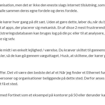
anisation, men det er ikke den eneste slags internet tilslutning, som
i alle sammen deres egne fordele og deres fordele.
e kører hver gang på dit sæt. Uden at gøre dette, løber du, når du
t af apps, der placerer sig mekanisk. En af disse 2 mest frustreren
istreringsdatabasen kan bruges log på din pc eller til at analysere, 
 sig selv.
 midt i en enkelt lejlighed / værelse. Du kræver skiltet til genne
inkler, så de kan gå gennem væguttaget. Husk, at skiltene, der kør
fer. Det vil være den bedste del af et Når jeg finder et Ethernet f
ltpersoner og organisationer beliggende på dette sted. Derfor anses 
 få et sted.
d med Fortinet som et eksempel på kontorer på 50 eller derunder k