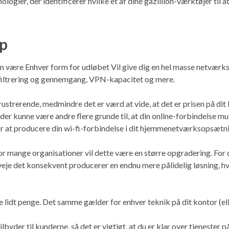
gier, der identificerer hvilke et af dine gazillion-værktøjer til at
up
an være Enhver form for udløbet Vil give dig en hel masse netværks
filtrering og gennemgang, VPN-kapacitet og mere.
rustrerende, medmindre det er værd at vide, at det er prisen på di
n der kunne være andre flere grunde til, at din online-forbindelse
 for at producere din wi-fi-forbindelse i dit hjemmenetværksopsætn
For mange organisationer vil dette være en større opgradering. For
rveje det konsekvent producerer en endnu mere pålidelig løsning, 
 lidt penge. Det samme gælder for enhver teknik på dit kontor (el
lbyder til kunderne, så det er vigtigt, at du er klar over tjenester 