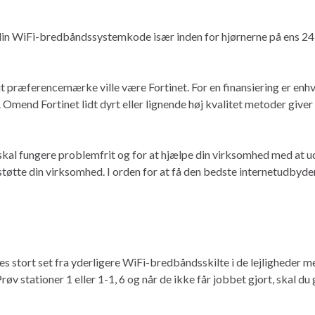
in WiFi-bredbåndssystemkode især inden for hjørnerne på ens 24,
præferencemærke ville være Fortinet. For en finansiering er enhver 
mend Fortinet lidt dyrt eller lignende høj kvalitet metoder giver
kal fungere problemfrit og for at hjælpe din virksomhed med at udvi
støtte din virksomhed. I orden for at få den bedste internetudbyde
 ses stort set fra yderligere WiFi-bredbåndsskilte i de lejligheder 
 stationer 1 eller 1-1, 6 og når de ikke får jobbet gjort, skal du gå 