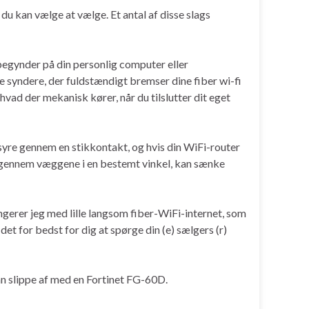
 du kan vælge at vælge. Et antal af disse slags
 begynder på din personlig computer eller
de syndere, der fuldstændigt bremser dine fiber wi-fi
hvad der mekanisk kører, når du tilslutter dit eget
msyre gennem en stikkontakt, og hvis din WiFi-router
er gennem væggene i en bestemt vinkel, kan sænke
ungerer jeg med lille langsom fiber-WiFi-internet, som
det for bedst for dig at spørge din (e) sælgers (r)
an slippe af med en Fortinet FG-60D.