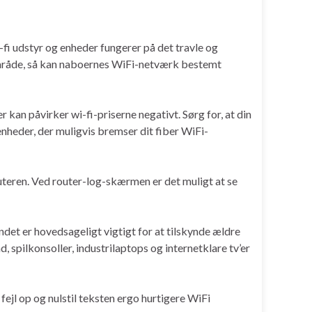
-fi udstyr og enheder fungerer på det travle og
område, så kan naboernes WiFi-netværk bestemt
 kan påvirker wi-fi-priserne negativt. Sørg for, at din
 enheder, der muligvis bremser dit fiber WiFi-
routeren. Ved router-log-skærmen er det muligt at se
det er hovedsageligt vigtigt for at tilskynde ældre
spilkonsoller, industrilaptops og internetklare tv’er
 fejl op og nulstil teksten ergo hurtigere WiFi