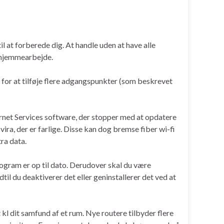
til at forberede dig. At handle uden at have alle
it hjemmearbejde.
g for at tilføje flere adgangspunkter (som beskrevet
ternet Services software, der stopper med at opdatere
ira, der er farlige. Disse kan dog bremse fiber wi-fi
ra data.
program er op til dato. Derudover skal du være
il du deaktiverer det eller geninstallerer det ved at
gt kl dit samfund af et rum. Nye routere tilbyder flere