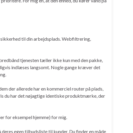
 prioritere. For mig en, at den enhed, du kører vand på
sikkerhed til din arbejdsplads. Webfiltrering,
t bredbånd tjenesten tæller ikke kun med den pakke,
 muligvis indlæses langsomt. Nogle gange kræver det
ing.
 dem der allerede har en kommerciel router på plads,
hvis du har det nøjagtige identiske produktmærke, der
ler for eksempel hjemme) for mig.
på deres egen tilbudsliste til kunder. Du finder en måde