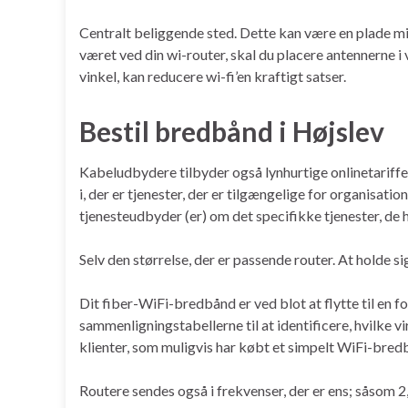
Centralt beliggende sted. Dette kan være en plade mid
været ved din wi-router, skal du placere antennerne 
vinkel, kan reducere wi-fi’en kraftigt satser.
Bestil bredbånd i Højslev
Kabeludbydere tilbyder også lynhurtige onlinetariffer
i, der er tjenester, der er tilgængelige for organisatio
tjenesteudbyder (er) om det specifikke tjenester, de h
Selv den størrelse, der er passende router. At holde
Dit fiber-WiFi-bredbånd er ved blot at flytte til en fo
sammenligningstabellerne til at identificere, hvilke v
klienter, som muligvis har købt et simpelt WiFi-bred
Routere sendes også i frekvenser, der er ens; såsom 