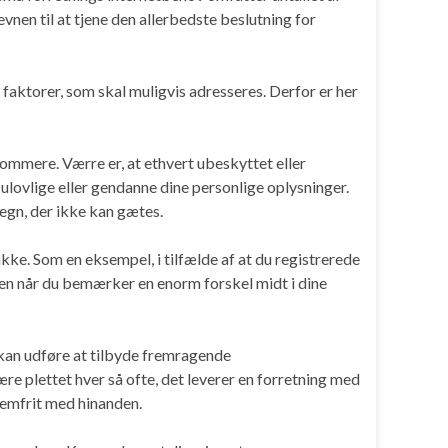
vnen til at tjene den allerbedste beslutning for
ktorer, som skal muligvis adresseres. Derfor er her
sommere. Værre er, at ethvert ubeskyttet eller
 ulovlige eller gendanne dine personlige oplysninger.
egn, der ikke kan gætes.
ke. Som en eksempel, i tilfælde af at du registrerede
. Men når du bemærker en enorm forskel midt i dine
 kan udføre at tilbyde fremragende
ære plettet hver så ofte, det leverer en forretning med
lemfrit med hinanden.