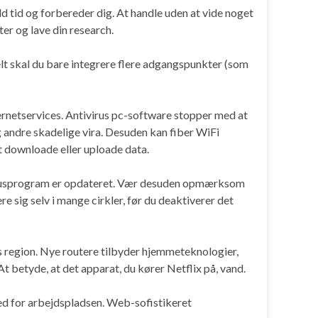
ld tid og forbereder dig. At handle uden at vide noget
ter og lave din research.
relt skal du bare integrere flere adgangspunkter (som
ternetservices. Antivirus pc-software stopper med at
g andre skadelige vira. Desuden kan fiber WiFi
t downloade eller uploade data.
tivirusprogram er opdateret. Vær desuden opmærksom
 sig selv i mange cirkler, før du deaktiverer det
rums region. Nye routere tilbyder hjemmeteknologier,
 At betyde, at det apparat, du kører Netflix på, vand.
hed for arbejdspladsen. Web-sofistikeret