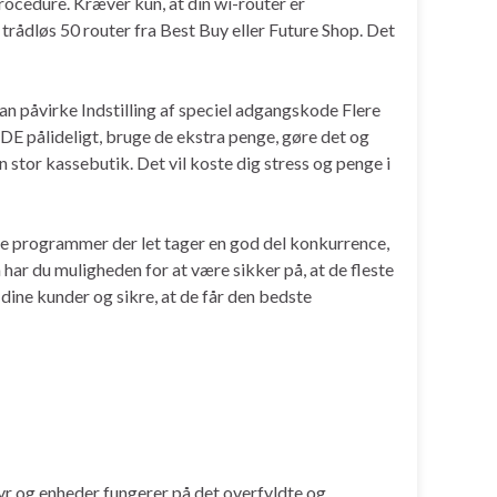
ocedure. Kræver kun, at din wi-router er
n trådløs 50 router fra Best Buy eller Future Shop. Det
an påvirke Indstilling af speciel adgangskode Flere
JDE pålideligt, bruge de ekstra penge, gøre det og
en stor kassebutik. Det vil koste dig stress og penge i
tere programmer der let tager en god del konkurrence,
 har du muligheden for at være sikker på, at de fleste
ine kunder og sikre, at de får den bedste
tyr og enheder fungerer på det overfyldte og