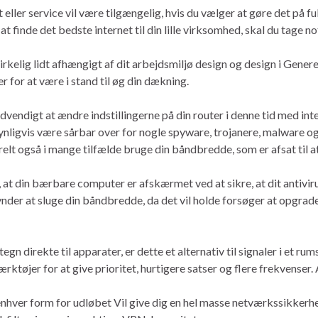
eller service vil være tilgængelig, hvis du vælger at gøre det på fu
at finde det bedste internet til din lille virksomhed, skal du tage no
virkelig lidt afhængigt af dit arbejdsmiljø design og design i Gene
 for at være i stand til øg din dækning.
ødvendigt at ændre indstillingerne på din router i denne tid med in
synligvis være sårbar over for nogle spyware, trojanere, malware o
lt også i mange tilfælde bruge din båndbredde, som er afsat til a
dig, at din bærbare computer er afskærmet ved at sikre, at dit an
der at sluge din båndbredde, da det vil holde forsøger at opgradere
-tegn direkte til apparater, er dette et alternativ til signaler i et 
værktøjer for at give prioritet, hurtigere satser og flere frekvenser.
 enhver form for udløbet Vil give dig en hel masse netværkssikker