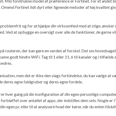
t. Min foretrukne model af præference er Fortinet. For et andet bu
mend Fortinet lidt dyrt eller lignende metoder af høj kvalitet gi
 problemfrit og for at hjælpe din virksomhed med at stige, ønsker d
. Ved at opbygge en oversigt over alle de funktioner, de gerne vil 
på routeren, der kan gøre en verden af ​​forskel. Det ses hovedsage
 godt hindre WiFi. Tag til 1 eller 11, 6 til kanaler og i tilfælde af
rbedres.
ganisation, men det er ikke den slags forbindelse, du kan vælge at 
alle deres egne faldgruber og deres egne fordele.
rer hver gang på din konfiguration af din egen personlige computer.
forbløffet over antallet af apps, der indstilles dem selv. Nogle er 
n egen pc eller til at analysere hvad der kører, når du enten tilsl