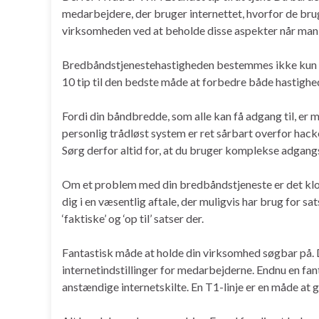
medarbejdere, der bruger internettet, hvorfor de bruge
virksomheden ved at beholde disse aspekter når man
Bredbåndstjenestehastigheden bestemmes ikke kun af 
10 tip til den bedste måde at forbedre både hastighe
Fordi din båndbredde, som alle kan få adgang til, er 
personlig trådløst system er ret sårbart overfor hacke
Sørg derfor altid for, at du bruger komplekse adgang
Om et problem med din bredbåndstjeneste er det klogt
dig i en væsentlig aftale, der muligvis har brug for s
‘faktiske’ og ‘op til’ satser der.
Fantastisk måde at holde din virksomhed søgbar på. D
internetindstillinger for medarbejderne. Endnu en fant
anstændige internetskilte. En T1-linje er en måde at 