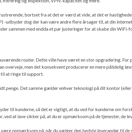
, filtrering og inspektion, VPN-kapacitet og mere.
ustrerende, bortset fra at det er værd at vide, at det er hastighe
SP) -udbyder dog der kan være andre flere årsager til, at din inter
eder sammen med endda et par justeringer for at skabe din WiFi-fo
n nuværende router. Dette ville have været en stor opgradering. For 
kan overveje, men det konsekvent producerer en mere pålidelig løsni
il at ringe til support.
idt penge. Det samme gælder enhver teknologi på dit kontor (elle
yder til kunderne, så det er vigtigt, at du ved for kunderne om forsk
r, ved at lave sikker på, at du er opmærksom på de tjenester, de lev
de være opmærksom på, når du vælger den bedste leverandør til de 