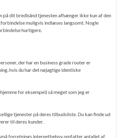
den på dit bredbånd tjenesten afhænger ikke kun af den
netforbindelse muligvis indlæses langsomt. Nogle
rbindelse hurtigere.
personer, der har en business grade router er
ng, hvis du har det nøjagtige identiske
r hjemme for eksempel) så meget som jeg er
ellige tjenester på deres tilbudsliste. Du kan finde ud
erer til deres kunder.
små forretnings internetbehov omfatter antallet af