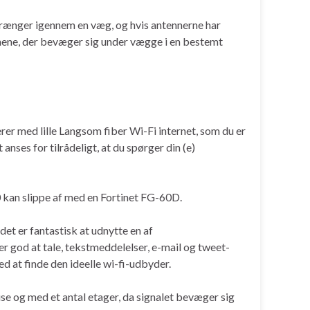
l trænger igennem en væg, og hvis antennerne har
gnene, der bevæger sig under vægge i en bestemt
rer med lille Langsom fiber Wi-Fi internet, som du er
 anses for tilrådeligt, at du spørger din (e)
0 kan slippe af med en Fortinet FG-60D.
t er fantastisk at udnytte en af ​​
 er god at tale, tekstmeddelelser, e-mail og tweet-
d at finde den ideelle wi-fi-udbyder.
se og med et antal etager, da signalet bevæger sig