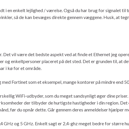
t i en enkelt lejlighed / værelse. Også du har brug for signalet ti
i vinkler, så de kan bevæges direkte gennem væggene. Husk, at te
. Det vil være det bedste aspekt ved at finde et Ethernet jeg opere
ner og enkeltpersoner placeret på det sted. Det er grunden til, at det
ar i kø for et område.
 sig med Fortinet som et eksempel, mange kontorer på mindre end 5
rskellig WiFi-udbyder, som du meget sandsynligt øger dine priser. de
irksomheder der tilbyder de hurtigste hastigheder i din region. Det
bånd, før du opnår dette. Går gennem deres anmeldelser hjælper me
2,4 GHz og 5 GHz. Enkelt sagt er 2,4-ghz meget bedre for større hu