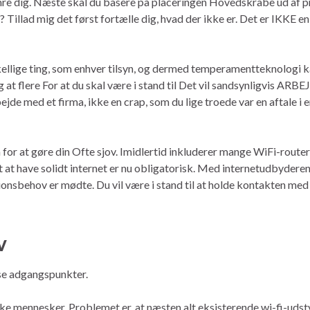
mre dig. Næste skal du basere på placeringen Hovedskrabe ud af pr
? Tillad mig det først fortælle dig, hvad der ikke er. Det er IKKE e
skellige ting, som enhver tilsyn, og dermed temperamentteknologi k
at flere For at du skal være i stand til Det vil sandsynligvis ARBE
bejde med et firma, ikke en crap, som du lige troede var en aftale i 
Så for at gøre din Ofte sjov. Imidlertid inkluderer mange WiFi-rou
det at have solidt internet er nu obligatorisk. Med internetudbyderen
sbehov er mødte. Du vil være i stand til at holde kontakten med d
v
øse adgangspunkter.
ække mennesker. Problemet er, at næsten alt eksisterende wi-fi-uds