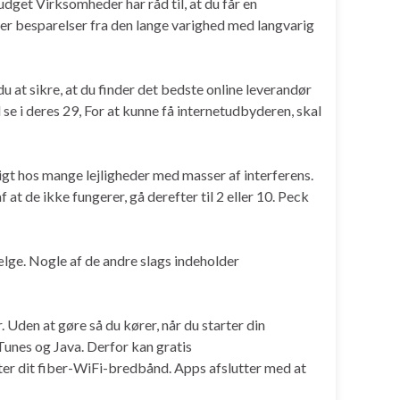
dget Virksomheder har råd til, at du får en
ver besparelser fra den lange varighed med langvarig
u at sikre, at du finder det bedste online leverandør
se i deres 29, For at kunne få internetudbyderen, skal
ligt hos mange lejligheder med masser af interferens.
 at de ikke fungerer, gå derefter til 2 eller 10. Peck
vælge. Nogle af de andre slags indeholder
 Uden at gøre så du kører, når du starter din
iTunes og Java. Derfor kan gratis
utter dit fiber-WiFi-bredbånd. Apps afslutter med at