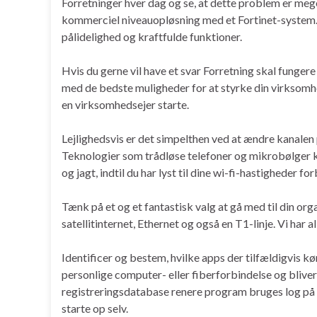
Forretninger hver dag og se, at dette problem er mege
kommerciel niveauopløsning med et Fortinet-system. O
pålidelighed og kraftfulde funktioner.
Hvis du gerne vil have et svar Forretning skal fungere
med de bedste muligheder for at styrke din virksomhed
en virksomhedsejer starte.
Lejlighedsvis er det simpelthen ved at ændre kanalen 
Teknologier som trådløse telefoner og mikrobølger kunne
og jagt, indtil du har lyst til dine wi-fi-hastigheder fo
Tænk på et og et fantastisk valg at gå med til din or
satellitinternet, Ethernet og også en T1-linje. Vi har 
Identificer og bestem, hvilke apps der tilfældigvis kø
personlige computer- eller fiberforbindelse og bliver 
registreringsdatabase renere program bruges log på di
starte op selv.