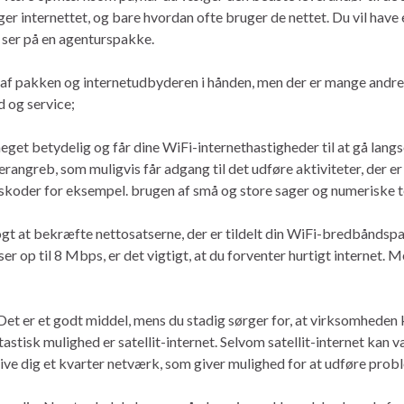
r internettet, og bare hvordan ofte bruger de nettet. Du vil have e
 ser på en agenturspakke.
pakken og internetudbyderen i hånden, men der er mange andre fa
d og service;
meget betydelig og får dine WiFi-internethastigheder til at gå lang
rangreb, som muligvis får adgang til det udføre aktiviteter, der er
skoder for eksempel. brugen af ​​små og store sager og numeriske t
 at bekræfte nettosatserne, der er tildelt din WiFi-bredbåndspak
atser op til 8 Mbps, er det vigtigt, at du forventer hurtigt internet
et er et godt middel, mens du stadig sørger for, at virksomheden
astisk mulighed er satellit-internet. Selvom satellit-internet kan v
give dig et kvarter netværk, som giver mulighed for at udføre prob