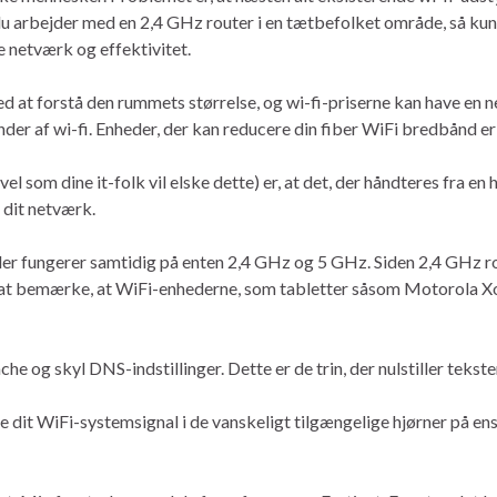
u arbejder med en 2,4 GHz router i en tætbefolket område, så kun
e netværk og effektivitet.
ed at forstå den rummets størrelse, og wi-fi-priserne kan have en n
der af wi-fi. Enheder, der kan reducere din fiber WiFi bredbånd er 
 som dine it-folk vil elske dette) er, at det, der håndteres fra en
 dit netværk.
er fungerer samtidig på enten 2,4 GHz og 5 GHz. Siden 2,4 GHz r
gt at bemærke, at WiFi-enhederne, som tabletter såsom Motorola 
che og skyl DNS-indstillinger. Dette er de trin, der nulstiller tekst
dit WiFi-systemsignal i de vanskeligt tilgængelige hjørner på ens