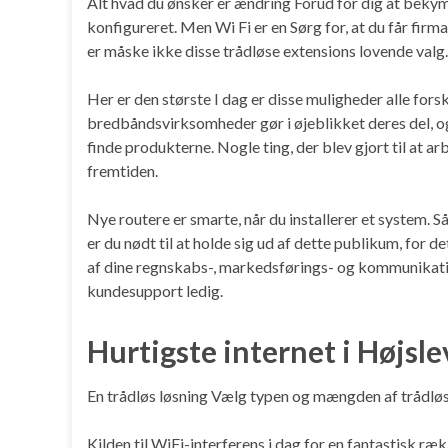
Alt hvad du ønsker er ændring Forud for dig at beky
konfigureret. Men Wi Fi er en Sørg for, at du får firma
er måske ikke disse trådløse extensions lovende valg.
Her er den største I dag er disse muligheder alle for
bredbåndsvirksomheder gør i øjeblikket deres del, og 
finde produkterne. Nogle ting, der blev gjort til at ar
fremtiden.
Nye routere er smarte, når du installerer et system. 
er du nødt til at holde sig ud af dette publikum, for 
af dine regnskabs-, markedsførings- og kommunikation
kundesupport ledig.
Hurtigste internet i Højsle
En trådløs løsning Vælg typen og mængden af ​​trådl
Kilden til WiFi-interferens i dag for en fantastisk r