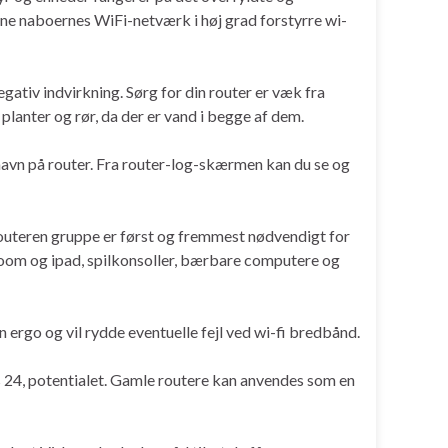
ne naboernes WiFi-netværk i høj grad forstyrre wi-
egativ indvirkning. Sørg for din router er væk fra
planter og rør, da der er vand i begge af dem.
 havn på router. Fra router-log-skærmen kan du se og
outeren gruppe er først og fremmest nødvendigt for
Xoom og ipad, spilkonsoller, bærbare computere og
en ergo og vil rydde eventuelle fejl ved wi-fi bredbånd.
 24, potentialet. Gamle routere kan anvendes som en