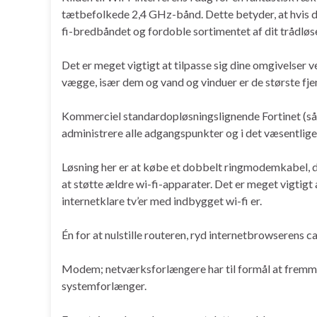
tætbefolkede 2,4 GHz-bånd. Dette betyder, at hvis d
fi-bredbåndet og fordoble sortimentet af dit trådløs
Det er meget vigtigt at tilpasse sig dine omgivelser v
vægge, især dem og vand og vinduer er de største fjen
Kommerciel standardopløsningslignende Fortinet (såvel
administrere alle adgangspunkter og i det væsentlige
Løsning her er at købe et dobbelt ringmodemkabel, d
at støtte ældre wi-fi-apparater. Det er meget vigti
internetklare tv’er med indbygget wi-fi er.
Én for at nulstille routeren, ryd internetbrowserens ca
Modem; netværksforlængere har til formål at fremme 
systemforlænger.